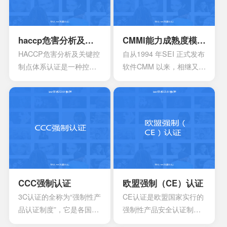
安全生产管理在内的所有
生产经营活动科学化、规
范化和法制化。
haccp危害分析及关键控制点体系认证
CMMI能力成熟度模型集成认证
HACCP危害分析及关键控
自从1994 年SEI 正式发布
制点体系认证是一种控制
软件CMM 以来，相继又开
食品安全危害的预防性体
发出了系统工程、软件采
系,用来使食品安全危害风
购、人力资源管理以及集
险降低到较小或可接受的
成产品和过程开发方面的
水平,预测和防止在食品生
多个能力成熟度模型。虽
产过程中出现影响食品安
然这些模型在许多组织都
全的危害,防患于未然,降低
得到了良好的应用，但对
产品损耗。
于一些大型软件企业来
说，可能会出现需要同时
采用多种模型来改进自己
CCC强制认证
欧盟强制（CE）认证
多方面过程能力的情况。
3C认证的全称为“强制性产
CE认证是欧盟国家实行的
这时他们就会发现存在一
品认证制度”，它是各国**
强制性产品安全认证制
些问题
为保护消费者人身安全和
度，目的是为了保障欧盟