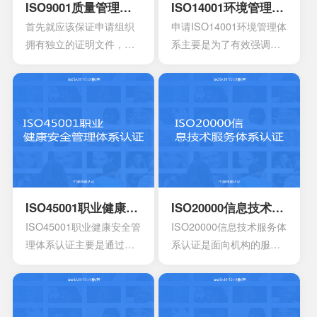
ISO9001质量管理体系认证
ISO14001环境管理体系认证
首先就应该保证申请组织
申请ISO14001环境管理体
拥有独立的证明文件，其
系主要是为了有效强调持
中包含组织机构代码证或
续性的改进，要求组织创
者是已经年检的营业执
建明确的职责，运作规范
照。另外还有许可证以及
化的管理体系。通过合理
资质证书的复印件。生产
并且有效的方案，能够达
工艺的流程图以及工作原
到环境指标，有效实现环
理图。申请认证产品的一
境的方针，同时也可以给
些基础信息，比如质量报
予支持。环境管理体系所
告，用途信息，产量信
涉及到的要素包含计划，
息，还有技术信息等等。
活动组织，机构，程序以
ISO45001职业健康安全管理体系认证
ISO20000信息技术服务体系认证
产品标准清单，还有产品
及职责等等，会分成4个部
ISO45001职业健康安全管
ISO20000信息技术服务体
标准清单的法律法规。
分以及十七大要素。
理体系认证主要是通过专
系认证是面向机构的服务
业性的评估以及符合相应
管理标准，主要的目的是
法规的鉴定，能够有效寻
为了有效提供建立实施监
找出在目前产品，活动工
控以及改进的服务管理体
作环境里面的危险源。针
系模型。这是当前在金融