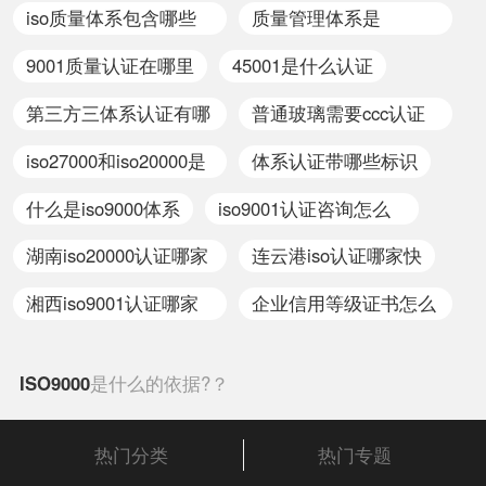
哪家便宜
请
iso质量体系包含哪些
质量管理体系是
全面的认证及评价。这种
考条件，及早通过贯标认
部分
iso9000吗
认证对象是所有对社会出
证，将有利于企业享受有
9001质量认证在哪里
45001是什么认证
具公正数据的产品质量监
关的国家政策，加快企业
督检验机构及其它各类实
发展。
第三方三体系认证有哪
普通玻璃需要ccc认证
验室；如各种产品质量监
些
吗
iso27000和iso20000是
体系认证带哪些标识
督检验站、环境检测站、
疾病预防控制中心等等。
什么
什么是iso9000体系
iso9001认证咨询怎么
做
湖南iso20000认证哪家
连云港iso认证哪家快
好
湘西iso9001认证哪家
企业信用等级证书怎么
服务好
复审
ISO9000
是什么的依据?？
热门分类
热门专题