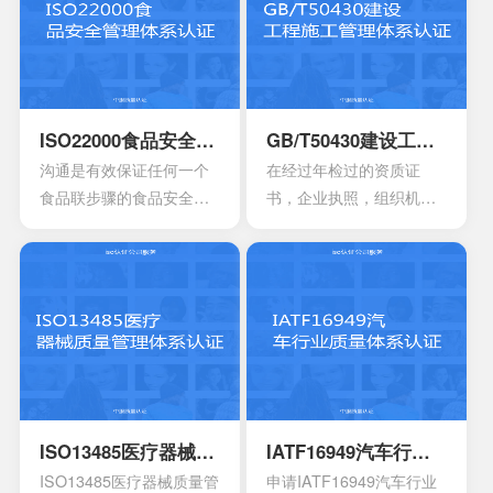
对一些不容许出现的风险
机构，高科技产业，还有
或者是危险，来有效制定
电信机构不可以缺少的一
合适的控制计划执行控制
个重要机制。这也让所有
的计划，定期检查评估职
的it管理者会拥有着参考的
业安全的计划或者是规
框架，能够达到管理it服务
ISO22000食品安全管理体系认证
GB/T50430建设工程施工管理体系认证
定。另外还需要有效创建
的效果，可以通过认证的
沟通是有效保证任何一个
在经过年检过的资质证
包含一系列因素的管理体
方式来表达。其实这一次
食品联步骤的食品安全危
书，企业执照，组织机构
系，其中包含职责信息，
的认证会通过4个完全不一
害可以有效得到控制和确
代码证是否齐全，这一点
沟通应急准备组织结构以
样的方面来有效介绍准备
认。其中会包含食品中上
非常的重要，因为会形成
及响应要素等等，能够持
的阶段，事实上这4个部分
游以及食品中下游之间的
受控的文件，并且进入到
续性改进职业的健康安
的内容大部分都是认证过
沟通。作为有效的食品安
运行改进的阶段。体系的
全。
程中所不可以缺少的，但
全体系，是有效建立架构
阶段就能够自行的完成，
是因为组织的架构和管理
化的管理体系，具有着运
也可以找到一些专业的机
的基础有所区别，所以可
作以及改进的效果。同时
构去协助。体系的文件，
能也会存在一定的差异
还能够有效达到危害控制
其中也会包含三大体系的
性。
的作用，在目前的食品行
手册，其中会包含各种操
ISO13485医疗器械质量管理体系认证
IATF16949汽车行业质量体系认证
业早已得到广泛的认可，
作指南，记录文件，还有
ISO13485医疗器械质量管
申请IATF16949汽车行业