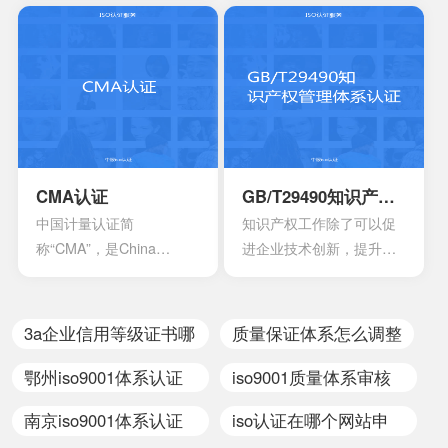
安全、加强产品质量管
国家人民的生命财产安
理、依照法律法规实施的
全，所以一般针对的都是
一种产品合格评定制度。
老百姓日常接触的到的具
所谓3C认证，就是中国强
有一定危险性的产品，比
制性产品认证制度，英文
如大部分带电的产品都有
名称China Compulsory
触电危险，所以都要做CE
Certification，英文缩写
认证。
CCC。
CMA认证
GB/T29490知识产权管理体系认证
中国计量认证简
知识产权工作除了可以促
称“CMA”，是China
进企业技术创新，提升企
Inspection Body
业核心竞争力，改善企业
andLaboratory
市场竞争地位外，一些中
Mandatory Approval的英
央部位和地方政府出台的
3a企业信用等级证书哪
质量保证体系怎么调整
文缩写。是根据中华人民
政策文件中，已经将企业
里办理
共和国计量法的规定，由
知识产权管理规范认证情
鄂州iso9001体系认证
iso9001质量体系审核
省级以上人民政府计量行
况作为科技项目立项，以
哪家好
员证书怎么考
南京iso9001体系认证
iso认证在哪个网站申
政部门对检测机构的检测
及高新技术企业、知识产
能力及可靠性进行的一种
权示范企业认定的重要参