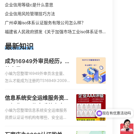
企业信用等级c是什么意思
企业信用风险管理技巧方法
广州卓瀚iso体系认证服务有限公司怎么样？
福建省人民政府颁发《关于加强市场工业iso体系证书质量监督检验与管理的暂行规定》的通知
最新知识
成为16949外审员经历，
外审员16949
小编为您整理16949外审员含金量、
怎么才能成为注册的TS16949:2009
的外审员、我也想16949外审员，不
过不了解具体情况、iso9000外审
信息系统安全运维服务资质
现在有优惠活动吗
员、SA8000外审员培训相关iso体系
二级费用，信息系统安全运
认证知识，详情可查看下方正文！
小编为您整理信息系统安全运维服务
维服务资质二级
可以介绍下你们的产品么
资质认证证书机构有哪些、安全运维
服务资质的费用是多少啊、安全运维
服务资质哪家便宜、安全运维服务资