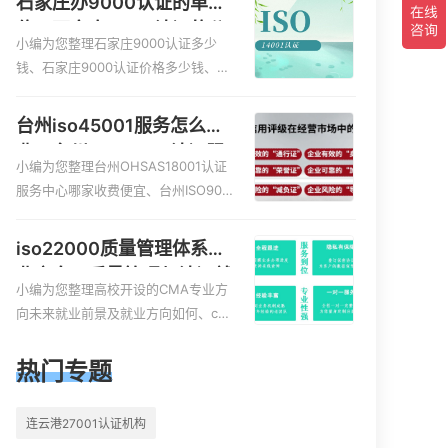
石家庄办9000认证的单
质认证哪家效率高、信息系统安全集
位，石家庄9000认证的公
成服务资质认证的申请书相关iso体系
小编为您整理石家庄9000认证多少
司
认证知识，详情可查看下方正文！
钱、石家庄9000认证价格多少钱、石
家庄9000认证大概多少钱、石家庄90
00认证价格贵吗、石家庄9000认证费
台州iso45001服务怎么收
用大概多钱相关iso体系认证知识，详
费，台州iso45001认证服
情可查看下方正文！
小编为您整理台州OHSAS18001认证
务怎么收费
服务中心哪家收费便宜、台州ISO900
0认证，哪个咨询公司服务好、台州C
E认证,台州机械机电CE认证、CE认证
iso22000质量管理体系就
怎么收费、温州科普ISO45001职业健
业方向，质量管理与认证就
康安全管理体系认证收费标准是什么
小编为您整理高校开设的CMA专业方
业方向
相关iso体系认证知识，详情可查看下
向未来就业前景及就业方向如何、cm
方正文！
a就业方向有哪些、国际质量认证专业
的就业方向、cpa和cma未来就业方
热门专题
向、大学生考完cma，就哪些就业方
向相关iso体系认证知识，详情可查看
连云港27001认证机构
下方正文！