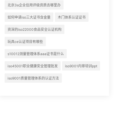
北京3a企业信用评级资质去哪里办
如何申请iso三大证书含金量
木门体系认证证书
资深的iso22000食品安全认证机构
玩具ce认证项目有哪些
s10012测量管理体系aaa证书是什么
iso45001职业健康安全管理批发
iso9001内审培训ppt
iso9001质量管理体系的认证方法