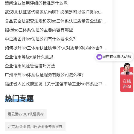
向相关iso体系认证知识，详情可查看
请问企业信用评级的标准是什么呢
下方正文！
武汉UL认证咨询哪家机构啊？必须是可以做IT类iso三体系认证UL认证的机构？
食品安全法配套法规和农iso三体系认证质量安全法配套法规分别是什么？
招标iso三体系认证的主要内容有哪些
中证集团开iso认证公司有什么要求么？
现在有优惠活动吗
如何提升iso三体系认证质量(个人对质量的心得体会300字)
企业信用等级c是什么意思
可以介绍下你们的产品么
企业信用风险管理技巧方法
广州卓瀚iso体系认证服务有限公司怎么样？
福建省人民政府颁发《关于加强市场工业iso体系证书质量监督检验与管理的暂行规定》的通知
热门专题
连云港27001认证机构
北京3a企业信用评级资质去哪里办