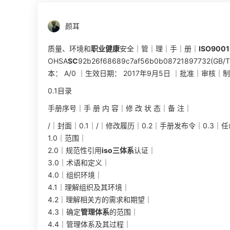
颜耳
质量、环境和
职业健康
安全｜管｜理｜手｜册｜
ISO9001
OHSA
SC
92b26f68689c7af56b0b08721897732(GB/T
本： A/0 ｜生效日期： 2017年9月5日 ｜批准｜审核｜
0.1目录
手册序号｜手 册 内 容｜修 改 状 态｜备 注｜
/｜封面｜0.1｜/｜修改履历｜0.2｜手册发布令｜0.3｜
1.0｜范围｜
2.0｜规范性引用
iso三体系
认证｜
3.0｜术语和定义｜
4.0｜组织环境｜
4.1｜理解组织及其环境｜
4.2｜理解相关方的需求和期望｜
4.3｜确定
管理体系
的范围｜
4.4｜管理体系及其过程｜