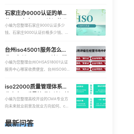
服务资质的费用是多少啊、安全运维
服务资质哪家便宜、安全运维服务资
石家庄办9000认证的单
质认证哪家效率高、信息系统安全集
位，石家庄9000认证的公
成服务资质认证的申请书相关iso体系
小编为您整理石家庄9000认证多少
司
认证知识，详情可查看下方正文！
钱、石家庄9000认证价格多少钱、石
家庄9000认证大概多少钱、石家庄90
00认证价格贵吗、石家庄9000认证费
台州iso45001服务怎么收
用大概多钱相关iso体系认证知识，详
费，台州iso45001认证服
情可查看下方正文！
小编为您整理台州OHSAS18001认证
务怎么收费
服务中心哪家收费便宜、台州ISO900
0认证，哪个咨询公司服务好、台州C
E认证,台州机械机电CE认证、CE认证
iso22000质量管理体系就
怎么收费、温州科普ISO45001职业健
业方向，质量管理与认证就
康安全管理体系认证收费标准是什么
小编为您整理高校开设的CMA专业方
业方向
相关iso体系认证知识，详情可查看下
向未来就业前景及就业方向如何、cm
方正文！
a就业方向有哪些、国际质量认证专业
的就业方向、cpa和cma未来就业方
最新问答
向、大学生考完cma，就哪些就业方