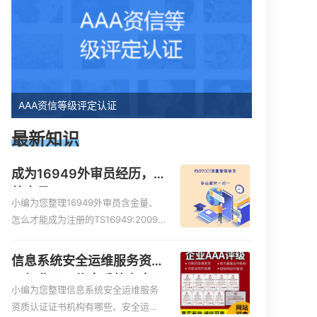
AAA资信等级评定认证
最新知识
成为16949外审员经历，
外审员16949
小编为您整理16949外审员含金量、
怎么才能成为注册的TS16949:2009
的外审员、我也想16949外审员，不
过不了解具体情况、iso9000外审
信息系统安全运维服务资质
员、SA8000外审员培训相关iso体系
二级费用，信息系统安全运
认证知识，详情可查看下方正文！
小编为您整理信息系统安全运维服务
维服务资质二级
资质认证证书机构有哪些、安全运维