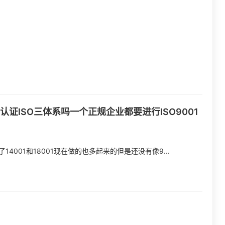
证ISO三体系吗一个正规企业都要进行ISO9001
4001和18001现在做的也多起来的但是还没有像9...