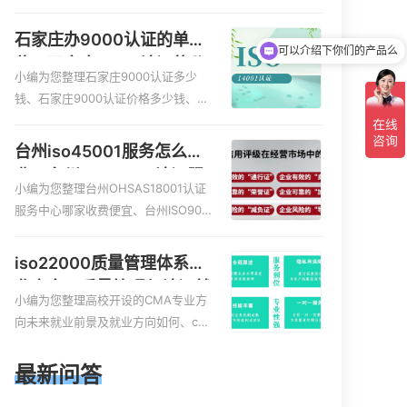
服务资质的费用是多少啊、安全运维
服务资质哪家便宜、安全运维服务资
石家庄办9000认证的单
质认证哪家效率高、信息系统安全集
可以介绍下你们的产品么
位，石家庄9000认证的公
成服务资质认证的申请书相关iso体系
小编为您整理石家庄9000认证多少
司
认证知识，详情可查看下方正文！
钱、石家庄9000认证价格多少钱、石
家庄9000认证大概多少钱、石家庄90
00认证价格贵吗、石家庄9000认证费
台州iso45001服务怎么收
用大概多钱相关iso体系认证知识，详
费，台州iso45001认证服
情可查看下方正文！
小编为您整理台州OHSAS18001认证
务怎么收费
服务中心哪家收费便宜、台州ISO900
0认证，哪个咨询公司服务好、台州C
E认证,台州机械机电CE认证、CE认证
iso22000质量管理体系就
怎么收费、温州科普ISO45001职业健
业方向，质量管理与认证就
康安全管理体系认证收费标准是什么
小编为您整理高校开设的CMA专业方
业方向
相关iso体系认证知识，详情可查看下
向未来就业前景及就业方向如何、cm
方正文！
a就业方向有哪些、国际质量认证专业
的就业方向、cpa和cma未来就业方
最新问答
向、大学生考完cma，就哪些就业方