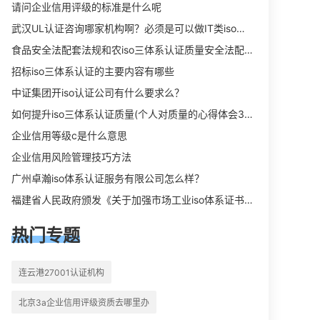
向相关iso体系认证知识，详情可查看
请问企业信用评级的标准是什么呢
下方正文！
武汉UL认证咨询哪家机构啊？必须是可以做IT类iso三体系认证UL认证的机构？
食品安全法配套法规和农iso三体系认证质量安全法配套法规分别是什么？
招标iso三体系认证的主要内容有哪些
中证集团开iso认证公司有什么要求么？
如何提升iso三体系认证质量(个人对质量的心得体会300字)
企业信用等级c是什么意思
企业信用风险管理技巧方法
广州卓瀚iso体系认证服务有限公司怎么样？
福建省人民政府颁发《关于加强市场工业iso体系证书质量监督检验与管理的暂行规定》的通知
热门专题
连云港27001认证机构
北京3a企业信用评级资质去哪里办