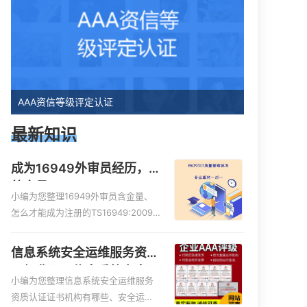
AAA资信等级评定认证
最新知识
成为16949外审员经历，
外审员16949
小编为您整理16949外审员含金量、
怎么才能成为注册的TS16949:2009
的外审员、我也想16949外审员，不
过不了解具体情况、iso9000外审
信息系统安全运维服务资质
员、SA8000外审员培训相关iso体系
二级费用，信息系统安全运
认证知识，详情可查看下方正文！
小编为您整理信息系统安全运维服务
维服务资质二级
资质认证证书机构有哪些、安全运维