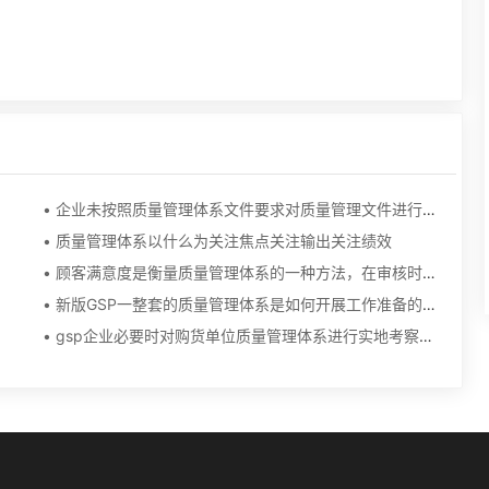
• 企业未按照质量管理体系文件要求对质量管理文件进行修改，这个怎么修改，请网友告诉。谢谢
• 质量管理体系以什么为关注焦点关注输出关注绩效
• 顾客满意度是衡量质量管理体系的一种方法，在审核时你要收集哪些证据？
• 新版GSP一整套的质量管理体系是如何开展工作准备的？全是纸质文件吗？
• gsp企业必要时对购货单位质量管理体系进行实地考察，什么是必要时