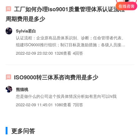
价，不...
工厂如何办理iso9001质量管理体系认证流程
周期费用是多少
Sylvia若白
认证流程：企业原有品质体系识别、诊断；任命管理者代表、
组建ISO9000推行组织；制订目标及激励措施；各级人员接受
必要的管理意识和品质意识训练；ISO9001标准知识培训；品
2022-02-09 23:02:00
1326查看
4回答
质体系档编写；品质体系档大面积宣传、培训、发布、试运
行；管理培训；内审员接受训练；若干次内部品质体系审
核；...
ISO9000转三体系咨询费用是多少
熊猫桃
您是做什么的公司这个按具体情况分析如有意向可以hi我
2022-02-09 11:45:01
1080查看
7回答
更多问答