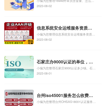
小编为您整理16949外审员含金量、怎么才
16949
能成为注册的TS16949:2009的外审员、我
2023-08-02
也想16949外审员，不过不了解具体情况、
iso9000外审员、SA8000外审员培训相关
iso体系认证知识，详情可查看下方正文！
信息系统安全运维服务资质二
小编为您整理信息系统安全运维服务资质认
级费用，信息系统安全运维服
证证书机构有哪些、安全运维服务资质的费
2023-08-02
务资质二级
用是多少啊、安全运维服务资质哪家便宜、
安全运维服务资质认证哪家效率高、信息系
统安全集成服务资质认证的申请书相关iso
体系认证知识，详情可查看下方正文！
石家庄办9000认证的单位，石
小编为您整理石家庄9000认证多少钱、石家
家庄9000认证的公司
庄9000认证价格多少钱、石家庄9000认证
2023-08-01
大概多少钱、石家庄9000认证价格贵吗、石
家庄9000认证费用大概多钱相关iso体系认
证知识，详情可查看下方正文！
台州iso45001服务怎么收费，
小编为您整理台州OHSAS18001认证服务中
台州iso45001认证服务怎么收