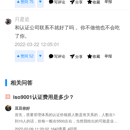
举报
赞同 75
写评论
收藏
分享
只是近
和认证公司联系不就好了吗 。你不做他也不会吃
了你。
2022-03-22 12:05:01
举报
赞同 52
写评论
收藏
分享
相关问答
iso9001认证费用是多少？
豆豆你好
首先，质量管理体系的认证价格跟人数是有关系的，人数在1
到10人的话，价格一般在5500左右，当然我给出的可能是业内
性价比比较高的价格，很多可能会高一些。不过大家也看到
2022-02-09 11:20:02
1643查看
4回答