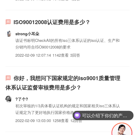
了，我写的这个是认证价格，到时候老师去现场还会有一个监
督价格，这个价格的话65人以下一般是4500左右。具体也是
根...
ISO90012008认证费用是多少？
strong小耳朵
该证书标明CheckAll的所有iso三体系认证的iso认证、生产和
分销均符合ISO90012008的要求
2022-02-09 12:07:14
1142查看
3回答
你好，我想问下国家规定的iso9001质量管理
体系认证监督审核费用是多少？
?了个?
初次审核的1/3具体看认证机构的规定和国家相关iso三体系认
证规定为了更好地执行国家价格政策，按照申请认证组织的规
可以介绍下你们的产品么？
模（员工人数）并考虑其他影响认证工作量的因素，在鼓励优
2022-02-09 13:03:00
1258查看
12回答
质优价的基础上，形成质量管理体系认证、环境管理体系认
证、职业健康安全管理体系认证等管理体系认证最低限价（总