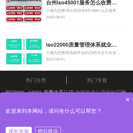
台州iso45001服务怎么收费，
小编为您整理台州OHSAS18001认证服务中
台州iso45001认证服务怎么收
心哪家收费便宜、台州ISO9000认证，哪个
2023-08-01
费
咨询公司服务好、台州CE认证,台州机械机
电CE认证、CE认证怎么收费、温州科普
ISO45001职业健康安全管理体系认证收费
标准是什么相关iso体系认证知识，详情可
iso22000质量管理体系就业方
查看下方正文！
小编为您整理高校开设的CMA专业方向未来
向，质量管理与认证就业方向
就业前景及就业方向如何、cma就业方向有
2023-08-01
哪些、国际质量认证专业的就业方向、cpa
和cma未来就业方向、大学生考完cma，就
哪些就业方向相关iso体系认证知识，详情
热门分类
热门专题
可查看下方正文！
ISO9001
-
14001
质量体系认证
的国家承认资历的
广州
×
公司有哪些？请自行查阅
中证集团
iso认证
问答频道！
中证集团体系认证 版权所有 Copyright © 2022
欢迎来到本网站，请问有什么可以帮您？
渝ICP备2021005902号-4
渝公网安备 50010502003954号
现在咨询
稍后再说