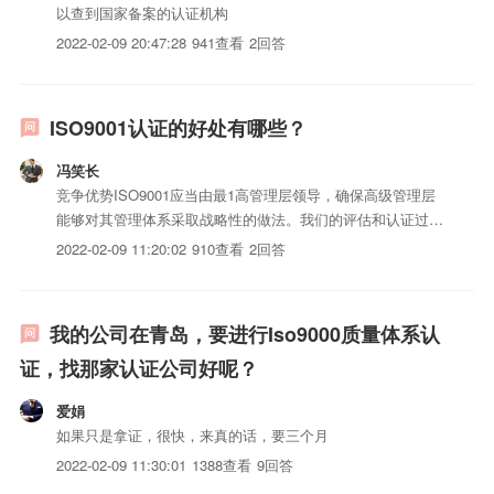
以查到国家备案的认证机构
2022-02-09 20:47:28
941查看
2回答
ISO9001认证的好处有哪些？
冯笑长
竞争优势ISO9001应当由最1高管理层领导，确保高级管理层
能够对其管理体系采取战略性的做法。我们的评估和认证过程
确保业务目标持续纳入您的流程中，我们的工作实践确保您能
2022-02-09 11:20:02
910查看
2回答
够实现资产最1大化。改进企业绩效ISO9001帮助您的管理者
提高组织绩效，将不使用管理体系的竞争对手抛于身后。通...
我的公司在青岛，要进行Iso9000质量体系认
证，找那家认证公司好呢？
爱娟
如果只是拿证，很快，来真的话，要三个月
2022-02-09 11:30:01
1388查看
9回答