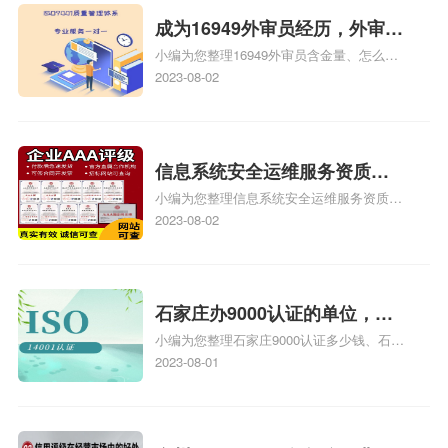
成为16949外审员经历，外审员
小编为您整理16949外审员含金量、怎么才
16949
能成为注册的TS16949:2009的外审员、我
2023-08-02
也想16949外审员，不过不了解具体情况、
iso9000外审员、SA8000外审员培训相关
iso体系认证知识，详情可查看下方正文！
信息系统安全运维服务资质二
小编为您整理信息系统安全运维服务资质认
级费用，信息系统安全运维服
证证书机构有哪些、安全运维服务资质的费
2023-08-02
务资质二级
用是多少啊、安全运维服务资质哪家便宜、
安全运维服务资质认证哪家效率高、信息系
统安全集成服务资质认证的申请书相关iso
体系认证知识，详情可查看下方正文！
石家庄办9000认证的单位，石
小编为您整理石家庄9000认证多少钱、石家
家庄9000认证的公司
庄9000认证价格多少钱、石家庄9000认证
2023-08-01
大概多少钱、石家庄9000认证价格贵吗、石
家庄9000认证费用大概多钱相关iso体系认
证知识，详情可查看下方正文！