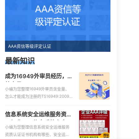
AAA资信等级评定认证
最新知识
成为16949外审员经历，
外审员16949
小编为您整理16949外审员含金量、
怎么才能成为注册的TS16949:2009
的外审员、我也想16949外审员，不
过不了解具体情况、iso9000外审
信息系统安全运维服务资质
员、SA8000外审员培训相关iso体系
二级费用，信息系统安全运
认证知识，详情可查看下方正文！
小编为您整理信息系统安全运维服务
维服务资质二级
资质认证证书机构有哪些、安全运维
现在有优惠活动吗