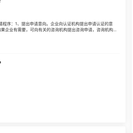
？
请程序：1、提出申请意向。企业向认证机构提出申请认证的意
如果企业有需要，可向有关的咨询机构提出咨询申请，咨询机构会
系审核（预检查...
？