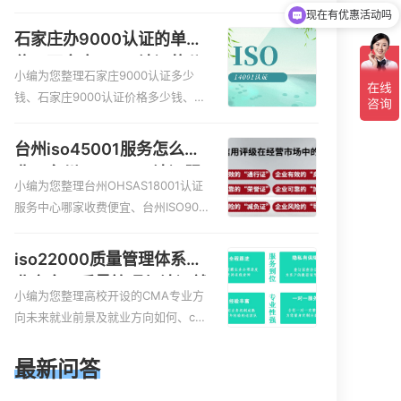
服务资质的费用是多少啊、安全运维
可以介绍下你们的产品么
服务资质哪家便宜、安全运维服务资
石家庄办9000认证的单
质认证哪家效率高、信息系统安全集
位，石家庄9000认证的公
成服务资质认证的申请书相关iso体系
小编为您整理石家庄9000认证多少
司
认证知识，详情可查看下方正文！
钱、石家庄9000认证价格多少钱、石
家庄9000认证大概多少钱、石家庄90
00认证价格贵吗、石家庄9000认证费
台州iso45001服务怎么收
用大概多钱相关iso体系认证知识，详
费，台州iso45001认证服
情可查看下方正文！
小编为您整理台州OHSAS18001认证
务怎么收费
服务中心哪家收费便宜、台州ISO900
0认证，哪个咨询公司服务好、台州C
E认证,台州机械机电CE认证、CE认证
iso22000质量管理体系就
怎么收费、温州科普ISO45001职业健
业方向，质量管理与认证就
康安全管理体系认证收费标准是什么
小编为您整理高校开设的CMA专业方
业方向
相关iso体系认证知识，详情可查看下
向未来就业前景及就业方向如何、cm
方正文！
a就业方向有哪些、国际质量认证专业
的就业方向、cpa和cma未来就业方
最新问答
向、大学生考完cma，就哪些就业方