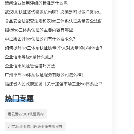
向相关iso体系认证知识，详情可查看
请问企业信用评级的标准是什么呢
下方正文！
武汉UL认证咨询哪家机构啊？必须是可以做IT类iso三体系认证UL认证的机构？
食品安全法配套法规和农iso三体系认证质量安全法配套法规分别是什么？
招标iso三体系认证的主要内容有哪些
中证集团开iso认证公司有什么要求么？
如何提升iso三体系认证质量(个人对质量的心得体会300字)
企业信用等级c是什么意思
企业信用风险管理技巧方法
广州卓瀚iso体系认证服务有限公司怎么样？
福建省人民政府颁发《关于加强市场工业iso体系证书质量监督检验与管理的暂行规定》的通知
热门专题
连云港27001认证机构
北京3a企业信用评级资质去哪里办