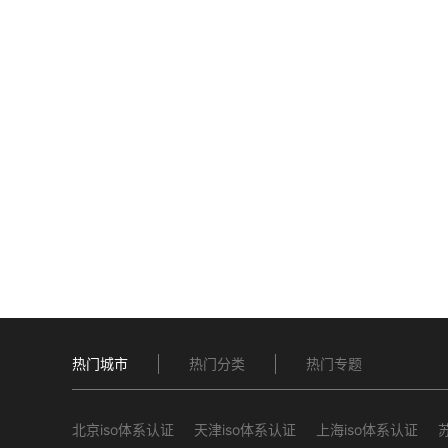
热门城市
热门分类
热门专题
北京iso体系认证
天津iso体系认证
上海iso体系认证