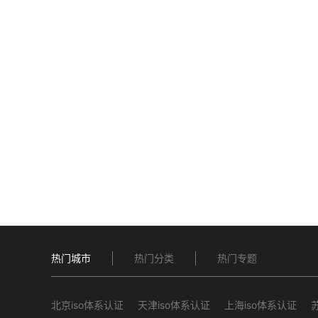
热门城市
热门分类
热门专题
北京iso体系认证
天津iso体系认证
上海iso体系认证