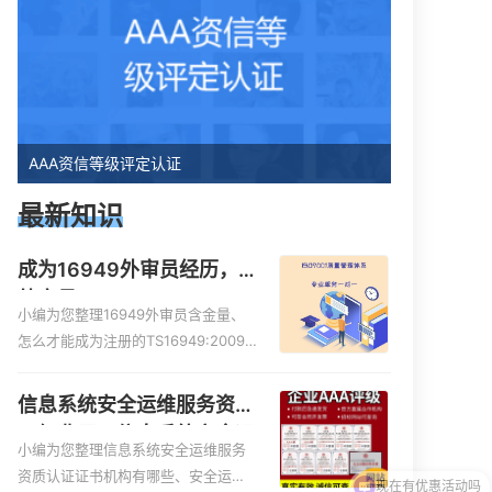
AAA资信等级评定认证
最新知识
成为16949外审员经历，
外审员16949
小编为您整理16949外审员含金量、
怎么才能成为注册的TS16949:2009
的外审员、我也想16949外审员，不
过不了解具体情况、iso9000外审
信息系统安全运维服务资质
员、SA8000外审员培训相关iso体系
二级费用，信息系统安全运
认证知识，详情可查看下方正文！
小编为您整理信息系统安全运维服务
维服务资质二级
现在有优惠活动吗
资质认证证书机构有哪些、安全运维