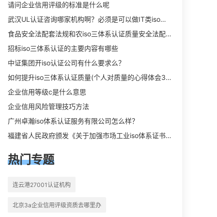
向相关iso体系认证知识，详情可查看
请问企业信用评级的标准是什么呢
下方正文！
武汉UL认证咨询哪家机构啊？必须是可以做IT类iso三体系认证UL认证的机构？
食品安全法配套法规和农iso三体系认证质量安全法配套法规分别是什么？
招标iso三体系认证的主要内容有哪些
中证集团开iso认证公司有什么要求么？
如何提升iso三体系认证质量(个人对质量的心得体会300字)
企业信用等级c是什么意思
企业信用风险管理技巧方法
广州卓瀚iso体系认证服务有限公司怎么样？
福建省人民政府颁发《关于加强市场工业iso体系证书质量监督检验与管理的暂行规定》的通知
热门专题
连云港27001认证机构
北京3a企业信用评级资质去哪里办