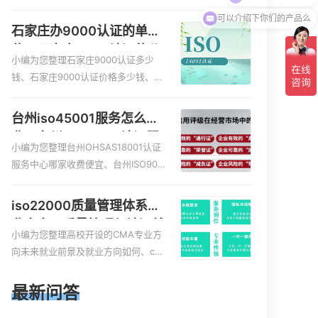
服务资质的费用是多少啊、安全运维
可以介绍下你们的产品么
服务资质哪家便宜、安全运维服务资
石家庄办9000认证的单
质认证哪家效率高、信息系统安全集
位，石家庄9000认证的公
成服务资质认证的申请书相关iso体系
小编为您整理石家庄9000认证多少
司
认证知识，详情可查看下方正文！
钱、石家庄9000认证价格多少钱、石
家庄9000认证大概多少钱、石家庄90
00认证价格贵吗、石家庄9000认证费
台州iso45001服务怎么收
用大概多钱相关iso体系认证知识，详
费，台州iso45001认证服
情可查看下方正文！
小编为您整理台州OHSAS18001认证
务怎么收费
服务中心哪家收费便宜、台州ISO900
0认证，哪个咨询公司服务好、台州C
E认证,台州机械机电CE认证、CE认证
iso22000质量管理体系就
怎么收费、温州科普ISO45001职业健
业方向，质量管理与认证就
康安全管理体系认证收费标准是什么
小编为您整理高校开设的CMA专业方
业方向
相关iso体系认证知识，详情可查看下
向未来就业前景及就业方向如何、cm
方正文！
a就业方向有哪些、国际质量认证专业
的就业方向、cpa和cma未来就业方
最新问答
向、大学生考完cma，就哪些就业方