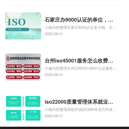
安全运维服务资质认证哪家效率高、信息系
统安全集成服务资质认证的申请书相关iso
体系认证知识，详情可查看下方正文！
石家庄办9000认证的单位，石
小编为您整理石家庄9000认证多少钱、石家
家庄9000认证的公司
庄9000认证价格多少钱、石家庄9000认证
2023-08-01
大概多少钱、石家庄9000认证价格贵吗、石
家庄9000认证费用大概多钱相关iso体系认
证知识，详情可查看下方正文！
台州iso45001服务怎么收费，
小编为您整理台州OHSAS18001认证服务中
台州iso45001认证服务怎么收
心哪家收费便宜、台州ISO9000认证，哪个
2023-08-01
费
咨询公司服务好、台州CE认证,台州机械机
电CE认证、CE认证怎么收费、温州科普
ISO45001职业健康安全管理体系认证收费
标准是什么相关iso体系认证知识，详情可
iso22000质量管理体系就业方
查看下方正文！
小编为您整理高校开设的CMA专业方向未来
向，质量管理与认证就业方向
就业前景及就业方向如何、cma就业方向有
2023-08-01
哪些、国际质量认证专业的就业方向、cpa
和cma未来就业方向、大学生考完cma，就