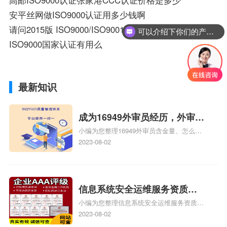
安平丝网做ISO9000认证用多少钱啊
请问2015版 ISO9000/ISO9001换版认证哪家说到也能做到！
可以介绍下你们的产品么？
ISO9000国家认证有用么
最新知识
成为16949外审员经历，外审员
小编为您整理16949外审员含金量、怎么才
16949
能成为注册的TS16949:2009的外审员、我
2023-08-02
也想16949外审员，不过不了解具体情况、
iso9000外审员、SA8000外审员培训相关
iso体系认证知识，详情可查看下方正文！
信息系统安全运维服务资质二
小编为您整理信息系统安全运维服务资质认
级费用，信息系统安全运维服
证证书机构有哪些、安全运维服务资质的费
2023-08-02
务资质二级
用是多少啊、安全运维服务资质哪家便宜、