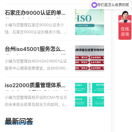
服务资质的费用是多少啊、安全运维
现在有优惠活动吗
服务资质哪家便宜、安全运维服务资
石家庄办9000认证的单
质认证哪家效率高、信息系统安全集
位，石家庄9000认证的公
成服务资质认证的申请书相关iso体系
小编为您整理石家庄9000认证多少
司
认证知识，详情可查看下方正文！
钱、石家庄9000认证价格多少钱、石
家庄9000认证大概多少钱、石家庄90
00认证价格贵吗、石家庄9000认证费
台州iso45001服务怎么收
用大概多钱相关iso体系认证知识，详
费，台州iso45001认证服
情可查看下方正文！
小编为您整理台州OHSAS18001认证
务怎么收费
服务中心哪家收费便宜、台州ISO900
0认证，哪个咨询公司服务好、台州C
E认证,台州机械机电CE认证、CE认证
iso22000质量管理体系就
怎么收费、温州科普ISO45001职业健
业方向，质量管理与认证就
康安全管理体系认证收费标准是什么
小编为您整理高校开设的CMA专业方
业方向
相关iso体系认证知识，详情可查看下
向未来就业前景及就业方向如何、cm
方正文！
a就业方向有哪些、国际质量认证专业
的就业方向、cpa和cma未来就业方
最新问答
向、大学生考完cma，就哪些就业方