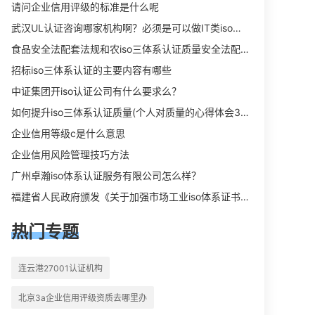
向相关iso体系认证知识，详情可查看
请问企业信用评级的标准是什么呢
下方正文！
武汉UL认证咨询哪家机构啊？必须是可以做IT类iso三体系认证UL认证的机构？
食品安全法配套法规和农iso三体系认证质量安全法配套法规分别是什么？
招标iso三体系认证的主要内容有哪些
中证集团开iso认证公司有什么要求么？
如何提升iso三体系认证质量(个人对质量的心得体会300字)
企业信用等级c是什么意思
企业信用风险管理技巧方法
广州卓瀚iso体系认证服务有限公司怎么样？
福建省人民政府颁发《关于加强市场工业iso体系证书质量监督检验与管理的暂行规定》的通知
热门专题
连云港27001认证机构
北京3a企业信用评级资质去哪里办