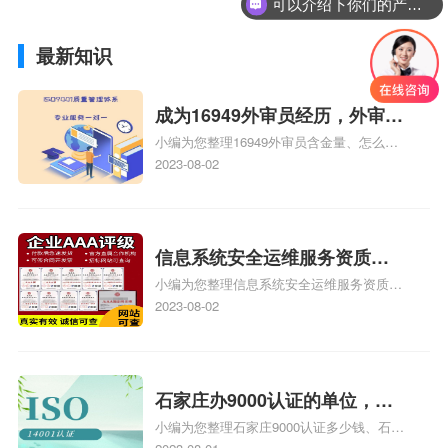
可以介绍下你们的产品么？
最新知识
成为16949外审员经历，外审员
小编为您整理16949外审员含金量、怎么才
16949
能成为注册的TS16949:2009的外审员、我
2023-08-02
也想16949外审员，不过不了解具体情况、
iso9000外审员、SA8000外审员培训相关
iso体系认证知识，详情可查看下方正文！
信息系统安全运维服务资质二
小编为您整理信息系统安全运维服务资质认
级费用，信息系统安全运维服
证证书机构有哪些、安全运维服务资质的费
2023-08-02
务资质二级
用是多少啊、安全运维服务资质哪家便宜、
安全运维服务资质认证哪家效率高、信息系
统安全集成服务资质认证的申请书相关iso
体系认证知识，详情可查看下方正文！
石家庄办9000认证的单位，石
小编为您整理石家庄9000认证多少钱、石家
家庄9000认证的公司