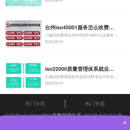
庄9000认证价格多少钱、石家庄9000认证
2023-08-01
大概多少钱、石家庄9000认证价格贵吗、石
家庄9000认证费用大概多钱相关iso体系认
证知识，详情可查看下方正文！
台州iso45001服务怎么收费，
小编为您整理台州OHSAS18001认证服务中
台州iso45001认证服务怎么收
心哪家收费便宜、台州ISO9000认证，哪个
2023-08-01
费
咨询公司服务好、台州CE认证,台州机械机
电CE认证、CE认证怎么收费、温州科普
ISO45001职业健康安全管理体系认证收费
标准是什么相关iso体系认证知识，详情可
iso22000质量管理体系就业方
查看下方正文！
小编为您整理高校开设的CMA专业方向未来
向，质量管理与认证就业方向
就业前景及就业方向如何、cma就业方向有
2023-08-01
哪些、国际质量认证专业的就业方向、cpa
和cma未来就业方向、大学生考完cma，就
哪些就业方向相关iso体系认证知识，详情
热门分类
热门专题
可查看下方正文！
如何将rohs与
iso9001质量管理体系
进行整合请自行查
×
阅
中证集团
iso认证
问答频道！