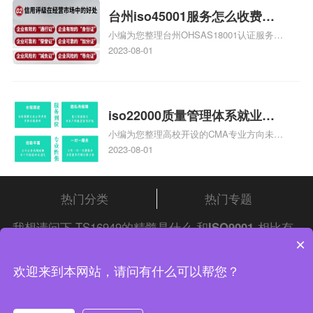
台州iso45001服务怎么收费，
小编为您整理台州OHSAS18001认证服务中
台州iso45001认证服务怎么收
心哪家收费便宜、台州ISO9000认证，哪个
2023-08-01
费
咨询公司服务好、台州CE认证,台州机械机
电CE认证、CE认证怎么收费、温州科普
ISO45001职业健康安全管理体系认证收费
标准是什么相关iso体系认证知识，详情可
iso22000质量管理体系就业方
查看下方正文！
小编为您整理高校开设的CMA专业方向未来
向，质量管理与认证就业方向
就业前景及就业方向如何、cma就业方向有
2023-08-01
哪些、国际质量认证专业的就业方向、cpa
和cma未来就业方向、大学生考完cma，就
哪些就业方向相关iso体系认证知识，详情
热门分类
热门专题
可查看下方正文！
我想请问下,TS16949的精髓是什么,和
ISO9001
相比有
×
什么具体的不同,形成文件的不同请自行查阅
中证集团
iso认证
中证集团体系认证 版权所有 Copyright © 2022
问答频道！
欢迎来到本网站，请问有什么可以帮您？
渝ICP备2021005902号-4
渝公网安备 50010502003954号