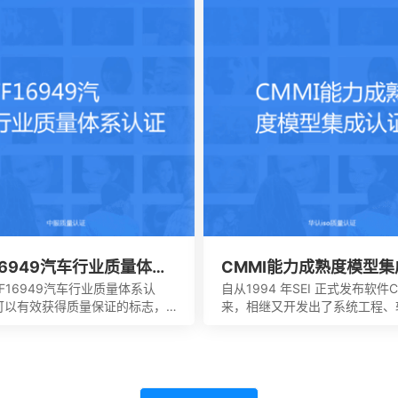
于疾病的诊断，疾病的预防，疾
然,降低产品损耗。
护。损伤的诊断，损伤的监护或
的治疗，同样也是解剖生理过程
以及调整。
F16949汽车行业质量体系
CMMI能力成熟度模型
TF16949汽车行业质量体系认
自从1994 年SEI 正式发布软件
可以有效获得质量保证的标志，
来，相继又开发出了系统工程、
效帮助企业第一时间获得顾客的
购、人力资源管理以及集成产品
最终就可以拥有着比较广阔的市
开发方面的多个能力成熟度模型
。当企业在市场上拥有更好的发
这些模型在许多组织都得到了良
时，就能够拥有更好的发展效
用，但对于一些大型软件企业来
也是不容错过的。
能会出现需要同时采用多种模型