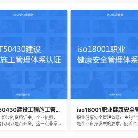
中会包含食品中上游以及食品中
以及银行等行业。在颁发信息安
间的沟通。作为有效的食品安全
体系时，机构必须要获得国家的
是有效建立架构化的管理体系，
如此才具有审核证书颁发证书的
运作以及改进的效果。同时还能
达到危害控制的作用，在目前的
业早已得到广泛的认可，可以有
确定所选择的策略，能够有效通
要求来进行联合的控制。
T50430建设工程施工管理
iso18001职业健康安
认证
系认证
年检过的资质证书，企业执照，
职业健康安全管理体系产生的主
构代码证是否齐全，这一点非常
是企业自身发展的要求。随着企
，因为会形成受控的文件，并且
扩大和生产集约化程度的提高，
运行改进的阶段。体系的阶段就
的质量管理和经营模式提出了更