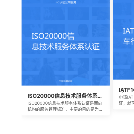
要适合
适的控制计划执行控制的计划，定期检查
病的监
评估职业安全的计划或者是规定。另外还
者损伤
需要有效创建包含一系列因素的管理体
的研究
系，其中包含职责信息，沟通应急准备组
织结构以及响应要素等等，能够持续性改
进职业的健康安全。
IAT
认证
ISO20000信息技术服务体系认
申请IA
证
ISO20000信息技术服务体系认证是面向
证，就
机构的服务管理标准，主要的目的是为了
能够有
有效提供建立实施监控以及改进的服务管
信任，
理体系模型。这是当前在金融机构，高科
场空间
技产业，还有电信机构不可以缺少的一个
展空间
重要机制。这也让所有的it管理者会拥有
果，这