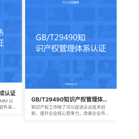
靠性进行的一种全面的认证及评价。这种
认证对象是所有对社会出具公正数据的产
品质量监督检验机构及其它各类实验室；
如各种产品质量监督检验站、环境检测
站、疾病预防控制中心等等。
集成认证
GB/T29490知识产权管理体系
CMM 以
认证
软件采
知识产权工作除了可以促进企业技术创
和过程
新，提升企业核心竞争力，改善企业市场
。虽然
竞争地位外，一些中央部位和地方政府出
好的应
台的政策文件中，已经将企业知识产权管
说，可
理规范认证情况作为科技项目立项，以及
来改进
高新技术企业、知识产权示范企业认定的