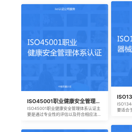
合理并且有效的方案，能够达到环境指
能够自
标，有效实现环境的方针，同时也可以给
的机构
予支持。环境管理体系所涉及到的要素包
包含三
含计划，活动组织，机构，程序以及职责
操作指
等等，会分成4个部分以及十七大要素。
尽量要
ISO
ISO45001职业健康安全管理体
系认
ISO1
系认证
ISO45001职业健康安全管理体系认证主
要适合
要是通过专业性的评估以及符合相应法规
以及相
的鉴定，能够有效寻找出在目前产品，活
义中，
动工作环境里面的危险源。针对一些不容
合使用
许出现的风险或者是危险，来有效制定合