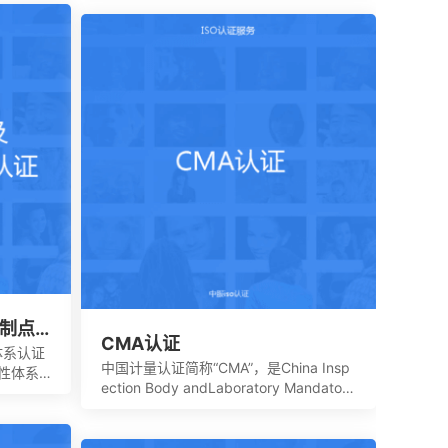
老百姓日常接触的到的具有一定危险性的
模式，
产品，比如大部分带电的产品都有触电危
生产经
险，所以都要做CE认证。
。
控制点
CMA认证
体系认证
中国计量认证简称“CMA”，是China Insp
性体系,
ection Body andLaboratory Mandatory
较小或
Approval的英文缩写。是根据中华人民共
品生产过
和国计量法的规定，由省级以上人民政府
防患于未
计量行政部门对检测机构的检测能力及可