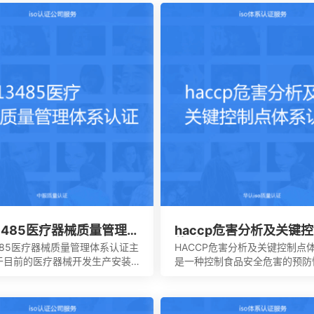
行的完成，也可以找到一些专业
求。企业必须采用现代化的管理
去协助。体系的文件，其中也会
使包括安全生产管理在内的所有
大体系的手册，其中会包含各种
营活动科学化、规范化和法制化
南，记录文件，还有规章制度，
选择一些专业的机构。
13485医疗器械质量管理体
haccp危害分析及关键
证
体系认证
3485医疗器械质量管理体系认证主
HACCP危害分析及关键控制点
于目前的医疗器械开发生产安装
是一种控制食品安全危害的预防
应的服务设计，在目前的标准定
用来使食品安全危害风险降低到
无论是单独性的使用又或者是组
可接受的水平,预测和防止在食
，都必须要符合相应的条件。主
程中出现影响食品安全的危害,