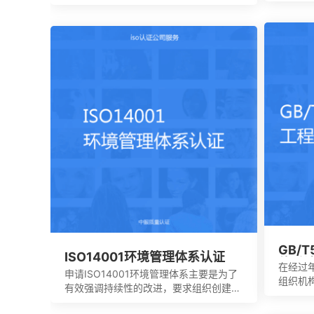
认。其
经年检的营业执照。另外还有许可证以及
下游之
资质证书的复印件。生产工艺的流程图以
体系，
及工作原理图。申请认证产品的一些基础
具有着
信息，比如质量报告，用途信息，产量信
够有效
息，还有技术信息等等。产品标准清单，
食品行
还有产品标准清单的法律法规。
效用来
过前期
GB/
ISO14001环境管理体系认证
体系
在经过
申请ISO14001环境管理体系主要是为了
组织机
有效强调持续性的改进，要求组织创建明
的重要
确的职责，运作规范化的管理体系。通过
进入到