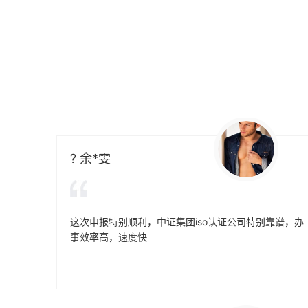
着参考的框架，能够达到管理it服务的效
果，可以通过认证的方式来表达。其实这
一次的认证会通过4个完全不一样的方面
来有效介绍准备的阶段，事实上这4个部
分的内容大部分都是认证过程中所不可以
缺少的，但是因为组织的架构和管理的基
础有所区别，所以可能也会存在一定的差
异性。
? 余*雯
这次申报特别顺利，中证集团iso认证公司特别靠谱，办
事效率高，速度快