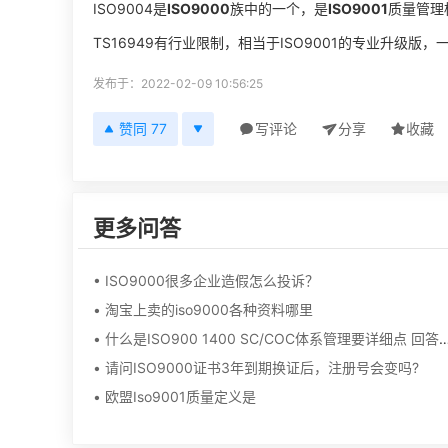
ISO9004是
ISO9000
族中的一个，是
ISO9001
质量管理
TS16949有行业限制，相当于ISO9001的专业升级版，
发布于：2022-02-09 10:56:25
赞同 77
写评论
分享
收藏
更多问答
• ISO9000很多企业造假怎么投诉？
• 淘宝上卖的iso9000各种资料哪里
• 什么是ISO900 1400 SC/COC体系管理要详
• 请问ISO9000证书3年到期换证后，注册号会变吗?
• 欧盟Iso9001质量定义是