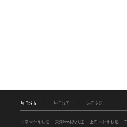
热门城市
热门分类
热门专题
北京iso体系认证
天津iso体系认证
上海iso体系认证