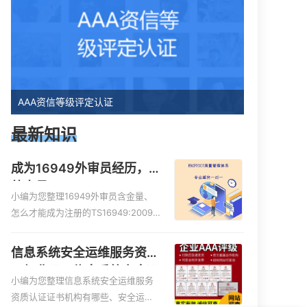
AAA资信等级评定认证
最新知识
成为16949外审员经历，
外审员16949
小编为您整理16949外审员含金量、
怎么才能成为注册的TS16949:2009
的外审员、我也想16949外审员，不
过不了解具体情况、iso9000外审
信息系统安全运维服务资质
员、SA8000外审员培训相关iso体系
二级费用，信息系统安全运
认证知识，详情可查看下方正文！
小编为您整理信息系统安全运维服务
维服务资质二级
现在有优惠活动吗
资质认证证书机构有哪些、安全运维