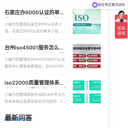
服务资质的费用是多少啊、安全运维
可以介绍下你们的产品么
服务资质哪家便宜、安全运维服务资
石家庄办9000认证的单
质认证哪家效率高、信息系统安全集
位，石家庄9000认证的公
成服务资质认证的申请书相关iso体系
小编为您整理石家庄9000认证多少
司
认证知识，详情可查看下方正文！
钱、石家庄9000认证价格多少钱、石
家庄9000认证大概多少钱、石家庄90
00认证价格贵吗、石家庄9000认证费
台州iso45001服务怎么收
用大概多钱相关iso体系认证知识，详
费，台州iso45001认证服
情可查看下方正文！
小编为您整理台州OHSAS18001认证
务怎么收费
服务中心哪家收费便宜、台州ISO900
0认证，哪个咨询公司服务好、台州C
E认证,台州机械机电CE认证、CE认证
iso22000质量管理体系就
怎么收费、温州科普ISO45001职业健
业方向，质量管理与认证就
康安全管理体系认证收费标准是什么
小编为您整理高校开设的CMA专业方
业方向
相关iso体系认证知识，详情可查看下
向未来就业前景及就业方向如何、cm
方正文！
a就业方向有哪些、国际质量认证专业
的就业方向、cpa和cma未来就业方
最新问答
向、大学生考完cma，就哪些就业方