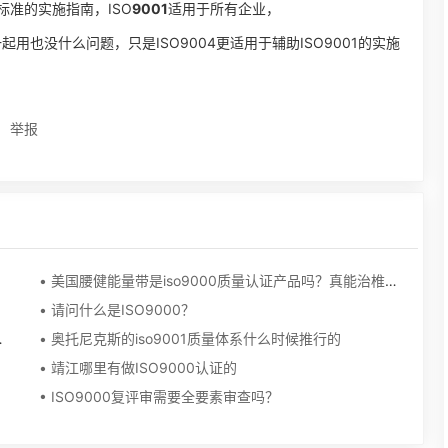
标准的实施指南，ISO
9001
适用于所有企业，
一起用也没什么问题，只是ISO9004更适用于辅助ISO9001的实施
举报
• 美国腰健能量带是iso9000质量认证产品吗？真能治椎间盘病吗？
• 请问什么是ISO9000？
细点 回答的好给高分
• 奥托尼克斯的iso9001质量体系什么时候推行的
• 靖江哪里有做ISO9000认证的
• ISO9000复评审需要全要素审查吗？