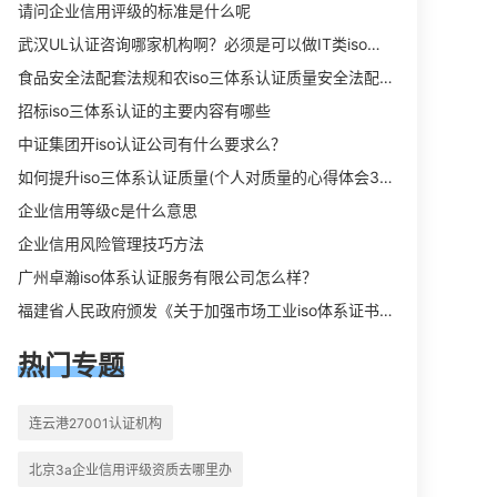
向相关iso体系认证知识，详情可查看
请问企业信用评级的标准是什么呢
下方正文！
武汉UL认证咨询哪家机构啊？必须是可以做IT类iso三体系认证UL认证的机构？
食品安全法配套法规和农iso三体系认证质量安全法配套法规分别是什么？
招标iso三体系认证的主要内容有哪些
中证集团开iso认证公司有什么要求么？
如何提升iso三体系认证质量(个人对质量的心得体会300字)
企业信用等级c是什么意思
企业信用风险管理技巧方法
广州卓瀚iso体系认证服务有限公司怎么样？
福建省人民政府颁发《关于加强市场工业iso体系证书质量监督检验与管理的暂行规定》的通知
热门专题
连云港27001认证机构
北京3a企业信用评级资质去哪里办