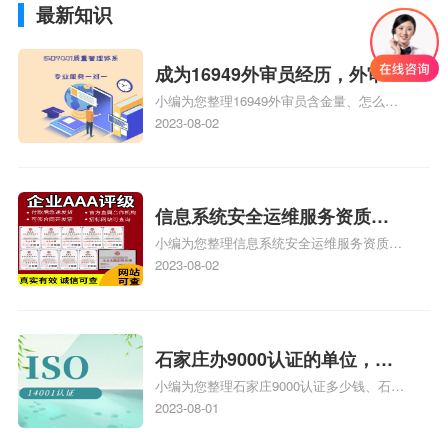
最新知识
成为16949外审员经历，外审员
小编为您整理16949外审员含金量、怎么才
16949
能成为注册的TS16949:2009的外审员、我
2023-08-02
也想16949外审员，不过不了解具体情况、
iso9000外审员、SA8000外审员培训相关
iso体系认证知识，详情可查看下方正文！
信息系统安全运维服务资质二
小编为您整理信息系统安全运维服务资质认
级费用，信息系统安全运维服
证证书机构有哪些、安全运维服务资质的费
2023-08-02
务资质二级
用是多少啊、安全运维服务资质哪家便宜、
安全运维服务资质认证哪家效率高、信息系
统安全集成服务资质认证的申请书相关iso
体系认证知识，详情可查看下方正文！
石家庄办9000认证的单位，石
小编为您整理石家庄9000认证多少钱、石家
家庄9000认证的公司
庄9000认证价格多少钱、石家庄9000认证
2023-08-01
大概多少钱、石家庄9000认证价格贵吗、石