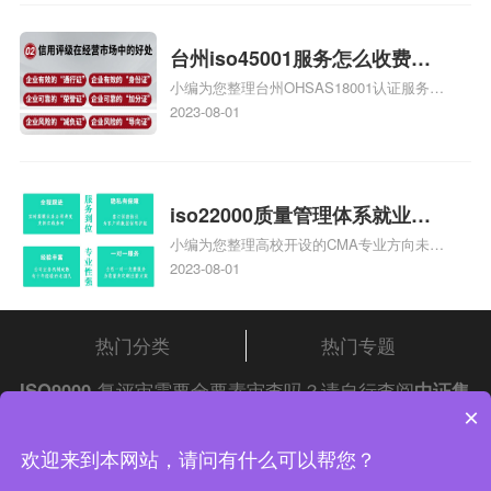
家庄9000认证费用大概多钱相关iso体系认
证知识，详情可查看下方正文！
台州iso45001服务怎么收费，
小编为您整理台州OHSAS18001认证服务中
台州iso45001认证服务怎么收
心哪家收费便宜、台州ISO9000认证，哪个
2023-08-01
费
咨询公司服务好、台州CE认证,台州机械机
电CE认证、CE认证怎么收费、温州科普
ISO45001职业健康安全管理体系认证收费
标准是什么相关iso体系认证知识，详情可
iso22000质量管理体系就业方
查看下方正文！
小编为您整理高校开设的CMA专业方向未来
向，质量管理与认证就业方向
就业前景及就业方向如何、cma就业方向有
2023-08-01
哪些、国际质量认证专业的就业方向、cpa
和cma未来就业方向、大学生考完cma，就
哪些就业方向相关iso体系认证知识，详情
热门分类
热门专题
可查看下方正文！
ISO9000
复评审需要全要素审查吗？请自行查阅
中证集
×
团
iso认证
问答频道！
中证集团体系认证 版权所有 Copyright © 2022
欢迎来到本网站，请问有什么可以帮您？
渝ICP备2021005902号-4