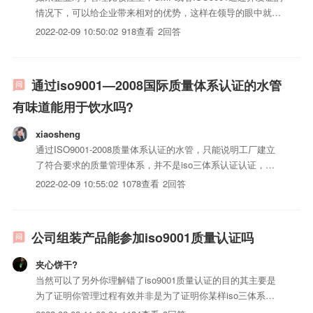
情况下，可以给企业带来相对的优势，这样在领导的眼中就算
是你的业绩，但同时要理解，此类认证现在很水.....
2022-02-09 10:50:02
918查看
2回答
通过iso9001—2008国际质量体系认证的水管
有味道能用于饮水吗?
xiaosheng
通过ISO9001-2008质量体系认证的水管，只能说明工厂建立
了符合要求的质量管理体系，并不是iso三体系认证认证，更
不能说明iso三体系认证可以用于饮用水，这是不相关的事
2022-02-09 10:55:02
1078查看
2回答
情，不要被体系认证所误导。
公司组装产品能参加iso9001质量认证吗
夹心饼干?
当然可以了另外你理解错了iso9001质量认证的目的其主要是
为了证明你管理过程有效并非是为了证明你某样iso三体系认
证怎样具体iso三体系认证有iso三体系认证认证现在大部分汽