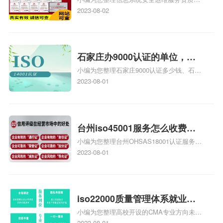
级费用，信息系统安全运维服
证证书机构有哪些、安全运维服务资质的费
2023-08-02
务资质二级
用是多少啊、安全运维服务资质哪家便宜、
安全运维服务资质认证哪家效率高、信息系
统安全集成服务资质认证的申请书相关iso
体系认证知识，详情可查看下方正文！
石家庄办9000认证的单位，石
小编为您整理石家庄9000认证多少钱、石家
家庄9000认证的公司
庄9000认证价格多少钱、石家庄9000认证
2023-08-01
大概多少钱、石家庄9000认证价格贵吗、石
家庄9000认证费用大概多钱相关iso体系认
证知识，详情可查看下方正文！
台州iso45001服务怎么收费，
小编为您整理台州OHSAS18001认证服务中
台州iso45001认证服务怎么收
心哪家收费便宜、台州ISO9000认证，哪个
2023-08-01
费
咨询公司服务好、台州CE认证,台州机械机
电CE认证、CE认证怎么收费、温州科普
ISO45001职业健康安全管理体系认证收费
标准是什么相关iso体系认证知识，详情可
iso22000质量管理体系就业方
查看下方正文！
小编为您整理高校开设的CMA专业方向未来
向，质量管理与认证就业方向
就业前景及就业方向如何、cma就业方向有
2023-08-01