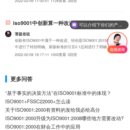
2022-02-09 11:00:01
1134查看
3回答
车厂都是让各种零件供应商按自己要求给其供应各种零部件最
后自己一组装就成了自己的汽车这些都通过了iso90...
iso9001中创新算一种改进么
可以介绍下你们的产品么？
菩提老祖
创新有ISO9001中属于一种改进。特别是ISO9001:2015版本
中进行了特别明确。新版标准的引言0.1总则进行了明确：在
日益复杂的动态环境中持续满足要求，并针对未来需求和期望
2022-02-09 16:17:11
1003查看
3回答
采取适当行动，这无疑是组织面临的一项挑战。为了实现这一
目标，组织可能会发现，除了纠正和持续改进，还有...
更多问答
“基于事实的决策方法”在ISO9001标准中的体现？
ISO9001+FSSC22000+怎么读
关于ISO9001:2000有资料的发给我必给高分
ISO9001:2000升级为ISO9001:2008哪些地方需要改动?
ISO9001:2000在财会工作中的应用