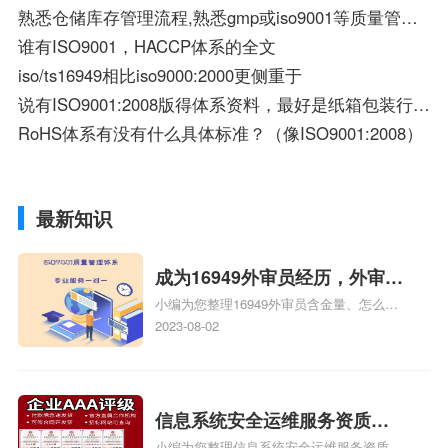
熟悉仓储库存管理流程,熟悉gmp或iso9001等质量管理体系,掌握进销存管理基本知
谁有ISO9001，HACCP体系的全文
iso/ts16949相比iso9000:2000更侧重于
说有ISO9001:2008版得体系资料，最好是纸箱包装行业的.... 感激不尽！
RoHS体系有没有什么具体标准？（像ISO9001:2008）
最新知识
成为16949外审员经历，外审员
小编为您整理16949外审员含金量、怎么才
16949
能成为注册的TS16949:2009的外审员、我
2023-08-02
也想16949外审员，不过不了解具体情况、
iso9000外审员、SA8000外审员培训相关
iso体系认证知识，详情可查看下方正文！
信息系统安全运维服务资质二
小编为您整理信息系统安全运维服务资质认