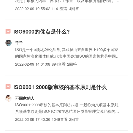
决定了审核的内容，界限和工作量，以及审核所需的资源。必
须明确审核范围，作为审核策划和制定审核计划，以及组成审
2022-02-09 10:55:02
1141查看
4回答
核组的依据，并按审核范爵界定时内容和界限进行审核。2、
审核范围是ISO9000认证证书和相关公开材料的重要内容。...
ISO9000的优点是什么?
千千
ISO是一个国际标准化组织,其成员由来自世界上100多个国家
的国家标准化团体组成,代表中国参加ISO的国家机构是中国国
家技术监督局(CSBTS)。ISO与国际电工委员会(IEC)有密切的
2022-02-09 14:01:08
894查看
2回答
联系，中国参加IEC的国家机构也是国家技术监督局。ISO和
IEC作为一个整体担负着制订全球协商...
ISO9001 2008版审核的基本原则是什么
不回家的人
ISO9001:2008审核的基本原则功八项,一般称为八项基本原则,
八项基本原则是ISO/TC176在总结国际质量管理实践经验的基
础上，用高度概括、易于理解的语言所表述的质量的最基本、
2022-02-09 17:40:36
1049查看
2回答
最通用的一般性规律，成为质量管理的理论基础。它既是企业
的领导者有效实施质量管理必须遵循的原则，也...