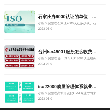
安全运维服务资质认证哪家效率高、信息系
统安全集成服务资质认证的申请书相关iso
体系认证知识，详情可查看下方正文！
石家庄办9000认证的单位，石
小编为您整理石家庄9000认证多少钱、石家
家庄9000认证的公司
庄9000认证价格多少钱、石家庄9000认证
2023-08-01
大概多少钱、石家庄9000认证价格贵吗、石
家庄9000认证费用大概多钱相关iso体系认
证知识，详情可查看下方正文！
台州iso45001服务怎么收费，
小编为您整理台州OHSAS18001认证服务中
台州iso45001认证服务怎么收
心哪家收费便宜、台州ISO9000认证，哪个
2023-08-01
费
咨询公司服务好、台州CE认证,台州机械机
电CE认证、CE认证怎么收费、温州科普
ISO45001职业健康安全管理体系认证收费
标准是什么相关iso体系认证知识，详情可
iso22000质量管理体系就业方
查看下方正文！
小编为您整理高校开设的CMA专业方向未来
向，质量管理与认证就业方向
就业前景及就业方向如何、cma就业方向有
2023-08-01
哪些、国际质量认证专业的就业方向、cpa
和cma未来就业方向、大学生考完cma，就