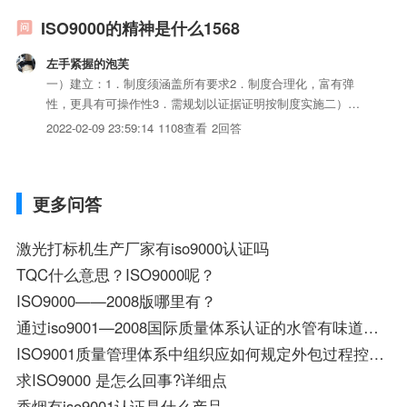
ISO9000的精神是什么1568
左手紧握的泡芙
一）建立：1．制度须涵盖所有要求2．制度合理化，富有弹
性，更具有可操作性3．需规划以证据证明按制度实施二）实
施1．有法可依2．有法必依3．执法必严4．违法必究5．有据
2022-02-09 23:59:14
1108查看
2回答
可查三）发展预防胜于事后纠正．ISO9000精神说白了就是它
的精髓部分,说写做一致,即写你所说,做你所写,再往深的...
更多问答
激光打标机生产厂家有iso9000认证吗
TQC什么意思？ISO9000呢？
ISO9000——2008版哪里有？
通过iso9001—2008国际质量体系认证的水管有味道能用于饮水吗?
ISO9001质量管理体系中组织应如何规定外包过程控制的类型和程度
求ISO9000 是怎么回事?详细点
香烟有iso9001认证是什么产品