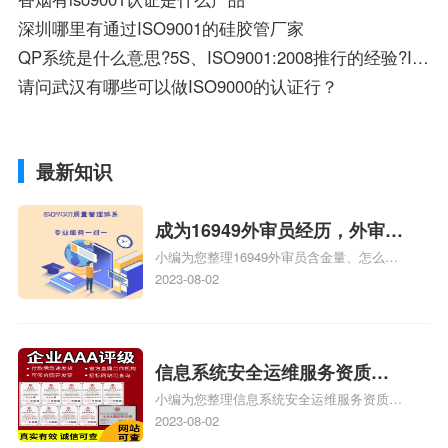
深圳哪里有通过ISO9001的硅胶管厂家
QP系统是什么意思?5S、ISO9001:2008推行的经验?IS14000年审是什么意思?SA8000体系又是什么呢?还有.illustrator设计软件是哪一种设计软件啊？类似PS的吗？
请问武汉有哪些可以做ISO9000的认证行？
最新知识
成为16949外审员经历，外审员
小编为您整理16949外审员含金量、怎么才
16949
能成为注册的TS16949:2009的外审员、我
2023-08-02
也想16949外审员，不过不了解具体情况、
iso9000外审员、SA8000外审员培训相关
iso体系认证知识，详情可查看下方正文！
信息系统安全运维服务资质二
小编为您整理信息系统安全运维服务资质认
级费用，信息系统安全运维服
证证书机构有哪些、安全运维服务资质的费
2023-08-02
务资质二级
用是多少啊、安全运维服务资质哪家便宜、