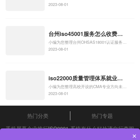
庄9000认证价格多少钱、石家庄9000认证
2023-08-01
大概多少钱、石家庄9000认证价格贵吗、石
家庄9000认证费用大概多钱相关iso体系认
证知识，详情可查看下方正文！
台州iso45001服务怎么收费，
小编为您整理台州OHSAS18001认证服务中
台州iso45001认证服务怎么收
心哪家收费便宜、台州ISO9000认证，哪个
2023-08-01
费
咨询公司服务好、台州CE认证,台州机械机
电CE认证、CE认证怎么收费、温州科普
ISO45001职业健康安全管理体系认证收费
标准是什么相关iso体系认证知识，详情可
iso22000质量管理体系就业方
查看下方正文！
小编为您整理高校开设的CMA专业方向未来
向，质量管理与认证就业方向
就业前景及就业方向如何、cma就业方向有
2023-08-01
哪些、国际质量认证专业的就业方向、cpa
和cma未来就业方向、大学生考完cma，就
哪些就业方向相关iso体系认证知识，详情
热门分类
热门专题
可查看下方正文！
手机屏幕企业推行
ISO9001
系统有什么好处请自行查阅
×
中证集团
iso认证
问答频道！