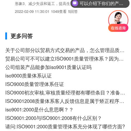
可以介绍下你们的产品么？
形象3、减少失误和返工，提高生产效益。4、提高企业过程管
理水平。5、国际贸易的通行政。6、提高员工素质7、持续改
2022-02-09 11:30:01
1049查看
5回答
进，不断增强顾客满意。
更多问答
关于公司部分以贸易方式交易的产品，怎么管理品质，如何满足ISO9001的要求。
贸易公司可不可以建立ISO9001质量管理体系？因为没有生产管制部份，物料都是外购或外发的，所以不知贸易公司可否建立ISO9001；如果程序文件部份取消生产管制部份，是否可行？
公司组装产品能参加iso9001质量认证吗
iso9000质量体系认证
ISO9000质量管理体系任证
ISO9000初次审核,审核质量经理都有哪些条目？准备些什么？
ISO90012008质量体系客人反馈信息是属于矫正程序哪一部分？
iso9001:2000是什么意思啊？？
ISO9001:2000与ISO9001:2008有什么区别？
请问:ISO9001:2000质量管理体系充分体现了哪些方面?