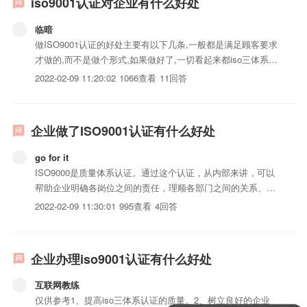
iso9001认证对企业有什么好处
临暗
做ISO9001认证的好处主要有以下几条,一般都是满足顾客要求
才做的,而不是做个形式,如果做好了,一切看起来都iso三体系认
证化管理,比较规范化,整体面貌都不一样,让人有一种归属感,有
2022-02-09 11:20:02
1066查看
11回答
团队精神等的企业文化.1、提高iso三体系认证的质量。2、树
立良好的企业形象3、减少失误和返工，...
企业做了ISO9001认证有什么好处
go for it
ISO9000是质量体系认证。通过这个认证，从内部来讲，可以
帮助企业明确各岗位之间的责任，理顺各部门之间的关系、工
作流程，将企业的管理，从懵懂的原始的管理，变成大家都能
2022-02-09 11:30:01
995查看
4回答
够很清晰了解的现代管理方法，最终提高工作效率。另一方
面，认证给予管理者一根清晰的思路。通过每年的内审、外部
审核，...
企业办理iso9001认证有什么好处
互联网教练
仅供参考1、提高iso三体系认证的质量。2、树立良好的企业