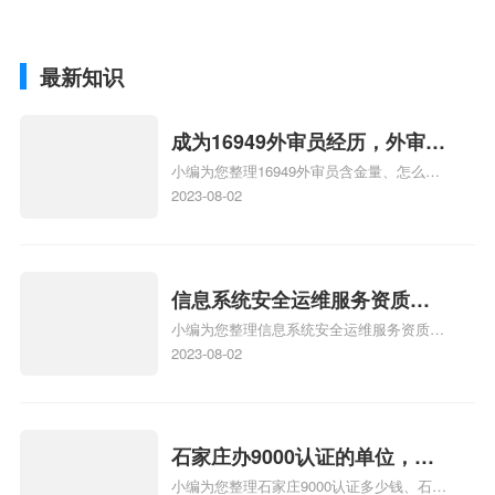
最新知识
成为16949外审员经历，外审员
小编为您整理16949外审员含金量、怎么才
16949
能成为注册的TS16949:2009的外审员、我
2023-08-02
也想16949外审员，不过不了解具体情况、
iso9000外审员、SA8000外审员培训相关
iso体系认证知识，详情可查看下方正文！
信息系统安全运维服务资质二
小编为您整理信息系统安全运维服务资质认
级费用，信息系统安全运维服
证证书机构有哪些、安全运维服务资质的费
2023-08-02
务资质二级
用是多少啊、安全运维服务资质哪家便宜、
安全运维服务资质认证哪家效率高、信息系
统安全集成服务资质认证的申请书相关iso
体系认证知识，详情可查看下方正文！
石家庄办9000认证的单位，石
小编为您整理石家庄9000认证多少钱、石家
家庄9000认证的公司