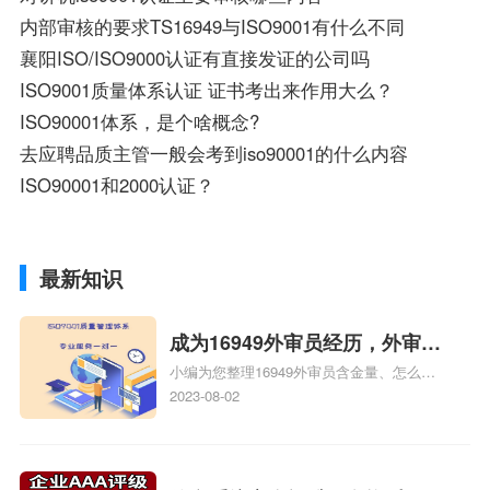
内部审核的要求TS16949与ISO9001有什么不同
襄阳ISO/ISO9000认证有直接发证的公司吗
ISO9001质量体系认证 证书考出来作用大么？
ISO90001体系，是个啥概念?
去应聘品质主管一般会考到iso90001的什么内容
ISO90001和2000认证？
最新知识
成为16949外审员经历，外审员
小编为您整理16949外审员含金量、怎么才
16949
能成为注册的TS16949:2009的外审员、我
2023-08-02
也想16949外审员，不过不了解具体情况、
iso9000外审员、SA8000外审员培训相关
iso体系认证知识，详情可查看下方正文！