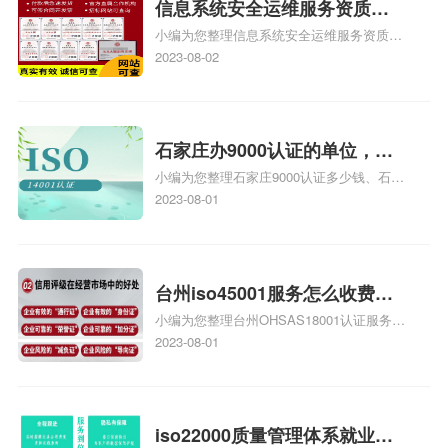
信息系统安全运维服务资质二
小编为您整理信息系统安全运维服务资质认
级费用，信息系统安全运维服
证证书机构有哪些、安全运维服务资质的费
2023-08-02
务资质二级
用是多少啊、安全运维服务资质哪家便宜、
安全运维服务资质认证哪家效率高、信息系
统安全集成服务资质认证的申请书相关iso
体系认证知识，详情可查看下方正文！
石家庄办9000认证的单位，石
小编为您整理石家庄9000认证多少钱、石家
家庄9000认证的公司
庄9000认证价格多少钱、石家庄9000认证
2023-08-01
大概多少钱、石家庄9000认证价格贵吗、石
家庄9000认证费用大概多钱相关iso体系认
证知识，详情可查看下方正文！
台州iso45001服务怎么收费，
小编为您整理台州OHSAS18001认证服务中
台州iso45001认证服务怎么收
心哪家收费便宜、台州ISO9000认证，哪个
2023-08-01
费
咨询公司服务好、台州CE认证,台州机械机
电CE认证、CE认证怎么收费、温州科普
ISO45001职业健康安全管理体系认证收费
标准是什么相关iso体系认证知识，详情可
iso22000质量管理体系就业方