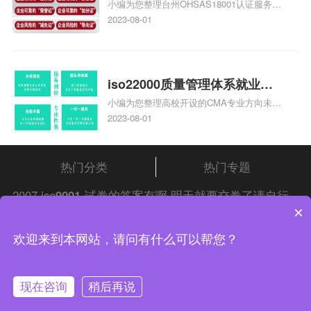
小编为您整理台州OHSAS18001认证服务中
台州iso45001认证服务怎么收
心哪家收费便宜、台州ISO9000认证，哪个
2023-08-01
费
咨询公司服务好、台州CE认证,台州机械机
电CE认证、CE认证怎么收费、温州科普
ISO45001职业健康安全管理体系认证收费
标准是什么相关iso体系认证知识，详情可
iso22000质量管理体系就业方
查看下方正文！
小编为您整理高校开设的CMA专业方向未来
向，质量管理与认证就业方向
就业前景及就业方向如何、cma就业方向有
2023-08-01
哪些、国际质量认证专业的就业方向、cpa
和cma未来就业方向、大学生考完cma，就
哪些就业方向相关iso体系认证知识，详情
热门分类
热门专题
可查看下方正文！
2007 iso
9001
试卷的答案有啊 明天就要交卷了请自行
×
查阅
中证集团
iso认证
问答频道！
中证集团体系认证 版权所有 Copyright © 2022
欢迎来到本网站，请问有什么可以帮您？
渝ICP备2021005902号-4
渝公网安备 50010502003954号
现在咨询
稍后再说
联系我们
在线咨询