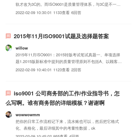
轨才改为3C的。而ISO9001是质量管理体系，与3C是不一样
的。3C只针对iso三体系认证iso三体系认证上最大的区别是内
2022-02-09 10:30:01
1133查看
6回答
审不一样，所以人重新做一份内审，其它都是差不多的。你可
以看一下3C工厂检查的依据“工厂质量保证能力要...
2015年11月ISO9001试题及选择题答案
willow
2015年11月ISO9001：2015转版考试笔试真题一、单项选择
题1.2015版新标准中提到的质量管理原则不包括A、以顾客为
关注焦点B、管理的系统方法C、领导作用D、持续改进2.A、
2022-02-09 10:40:01
1123查看
2回答
B、序》C、D、3.A、B、C、D、4.针对2015版新标准关于形
成iso三体系认证的信息的管...
iso9001 公司商务部的工作/作业指导书，怎
么写啊。谁有商务部的详细模板？谢谢啊
wowwowmm
把你的日常工作流程记下来，流水账也可以，然后把它格式
化、表格化，最后详细其中的考量性数据，ok
2022-02-09 10:45:02
955查看
4回答