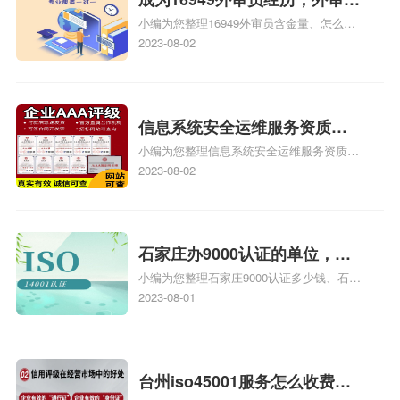
小编为您整理16949外审员含金量、怎么才
16949
能成为注册的TS16949:2009的外审员、我
2023-08-02
也想16949外审员，不过不了解具体情况、
iso9000外审员、SA8000外审员培训相关
iso体系认证知识，详情可查看下方正文！
信息系统安全运维服务资质二
小编为您整理信息系统安全运维服务资质认
级费用，信息系统安全运维服
证证书机构有哪些、安全运维服务资质的费
2023-08-02
务资质二级
用是多少啊、安全运维服务资质哪家便宜、
安全运维服务资质认证哪家效率高、信息系
统安全集成服务资质认证的申请书相关iso
体系认证知识，详情可查看下方正文！
石家庄办9000认证的单位，石
小编为您整理石家庄9000认证多少钱、石家
家庄9000认证的公司
庄9000认证价格多少钱、石家庄9000认证
2023-08-01
大概多少钱、石家庄9000认证价格贵吗、石
家庄9000认证费用大概多钱相关iso体系认
证知识，详情可查看下方正文！
台州iso45001服务怎么收费，