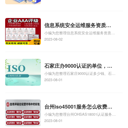
也想16949外审员，不过不了解具体情况、
iso9000外审员、SA8000外审员培训相关
iso体系认证知识，详情可查看下方正文！
信息系统安全运维服务资质二
小编为您整理信息系统安全运维服务资质认
级费用，信息系统安全运维服
证证书机构有哪些、安全运维服务资质的费
2023-08-02
务资质二级
用是多少啊、安全运维服务资质哪家便宜、
安全运维服务资质认证哪家效率高、信息系
统安全集成服务资质认证的申请书相关iso
体系认证知识，详情可查看下方正文！
石家庄办9000认证的单位，石
小编为您整理石家庄9000认证多少钱、石家
家庄9000认证的公司
庄9000认证价格多少钱、石家庄9000认证
2023-08-01
大概多少钱、石家庄9000认证价格贵吗、石
家庄9000认证费用大概多钱相关iso体系认
证知识，详情可查看下方正文！
台州iso45001服务怎么收费，
小编为您整理台州OHSAS18001认证服务中
台州iso45001认证服务怎么收
心哪家收费便宜、台州ISO9000认证，哪个
2023-08-01
费
咨询公司服务好、台州CE认证,台州机械机