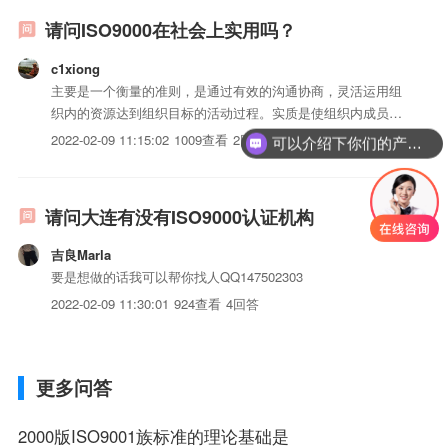
请问ISO9000在社会上实用吗？
c1xiong
主要是一个衡量的准则，是通过有效的沟通协商，灵活运用组
织内的资源达到组织目标的活动过程。实质是使组织内成员为
目标而努力。推行ISO9000的意义：1、提高员工的素质。2、
2022-02-09 11:15:02
1009查看
2回答
可以介绍下你们的产品么？
提高公司的管理水平。3、获取公平的竞争的机会。4、保护消
费者及企业的利益。
请问大连有没有ISO9000认证机构
吉良Marla
要是想做的话我可以帮你找人QQ147502303
2022-02-09 11:30:01
924查看
4回答
更多问答
2000版ISO9001族标准的理论基础是