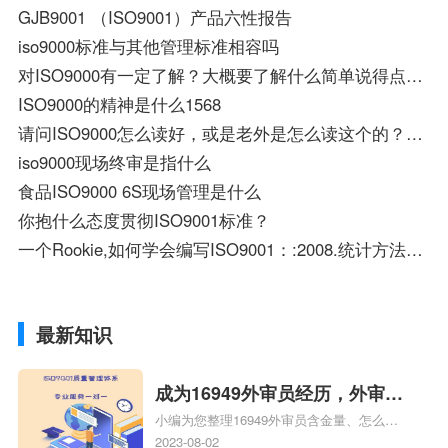
GJB9001 （ISO9001）产品六性报告
iso9000标准与其他管理标准相容吗
对ISO9000有一定了解？大概要了解什么简单说得点的，还有如果面试问你知道什么是ISO9000怎
ISO9000的精神是什么1568
请问ISO9000怎么读好，或是老外是怎么读这个的？是读ISO nighty hundred吗？
iso9000现场终审是指什么
食品ISO9000 6S现场管理是什么
你抱什么态度贯彻ISO9001标准？
一个Rookie,如何学会编写ISO9001：:2008.统计方法能应用到么？
最新知识
成为16949外审员经历，外审员
小编为您整理16949外审员含金量、怎么才
16949
能成为注册的TS16949:2009的外审员、我
2023-08-02