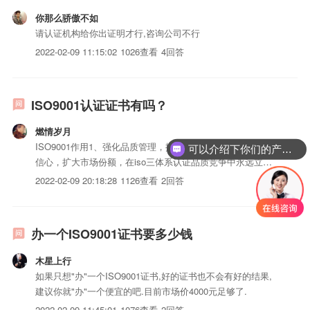
你那么骄傲不如
请认证机构给你出证明才行,咨询公司不行
2022-02-09 11:15:02
1026查看
4回答
ISO9001认证证书有吗？
燃情岁月
ISO9001作用1、强化品质管理，提高企业效益。2、增强客户
可以介绍下你们的产品么？
信心，扩大市场份额，在iso三体系认证品质竞争中永远立于
不败之地。3、提高全员质量意识，改善企业文化。4、第三方
2022-02-09 20:18:28
1126查看
2回答
认证，提供最广泛的认可，节省了第二方审核的精力和费用。
5、有效地避免iso三体系认证责任。6、获得了国际贸...
办一个ISO9001证书要多少钱
木星上行
如果只想"办"一个ISO9001证书,好的证书也不会有好的结果,
建议你就"办"一个便宜的吧.目前市场价4000元足够了.
2022-02-09 11:45:01
1076查看
2回答