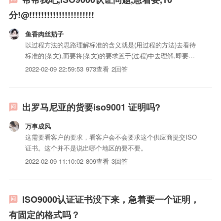
分!@!!!!!!!!!!!!!!!!!!!!!!
鱼香肉丝茄子
以过程方法的思路理解标准的含义就是(用过程的方法)去看待
标准的(条文),而要将(条文)的要求置于(过程)中去理解,即要立
足(於过程),而且是立足于组织客观存在的(过程),只有这样才能
2022-02-09 22:59:53
973查看
2回答
真正理解标准(条文)的(真谛).
出罗马尼亚的货要iso9001 证明吗?
万事成风
这需要看客户的要求，看客户会不会要求这个供应商提交ISO
证书。这个并不是说出哪个地区的要不要。
2022-02-09 11:10:02
809查看
3回答
ISO9000认证证书没下来，急着要一个证明，
有固定的格式吗？