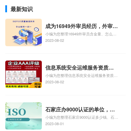
最新知识
成为16949外审员经历，外审员
小编为您整理16949外审员含金量、怎么才
16949
能成为注册的TS16949:2009的外审员、我
2023-08-02
也想16949外审员，不过不了解具体情况、
iso9000外审员、SA8000外审员培训相关
iso体系认证知识，详情可查看下方正文！
信息系统安全运维服务资质二
小编为您整理信息系统安全运维服务资质认
级费用，信息系统安全运维服
证证书机构有哪些、安全运维服务资质的费
2023-08-02
务资质二级
用是多少啊、安全运维服务资质哪家便宜、
安全运维服务资质认证哪家效率高、信息系
统安全集成服务资质认证的申请书相关iso
体系认证知识，详情可查看下方正文！
石家庄办9000认证的单位，石
小编为您整理石家庄9000认证多少钱、石家
家庄9000认证的公司
庄9000认证价格多少钱、石家庄9000认证
2023-08-01
大概多少钱、石家庄9000认证价格贵吗、石