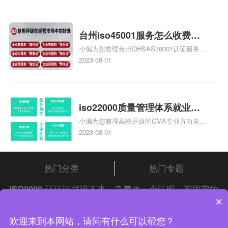
家庄9000认证费用大概多钱相关iso体系认
证知识，详情可查看下方正文！
台州iso45001服务怎么收费，
小编为您整理台州OHSAS18001认证服务中
台州iso45001认证服务怎么收
心哪家收费便宜、台州ISO9000认证，哪个
2023-08-01
费
咨询公司服务好、台州CE认证,台州机械机
电CE认证、CE认证怎么收费、温州科普
ISO45001职业健康安全管理体系认证收费
标准是什么相关iso体系认证知识，详情可
iso22000质量管理体系就业方
查看下方正文！
小编为您整理高校开设的CMA专业方向未来
向，质量管理与认证就业方向
就业前景及就业方向如何、cma就业方向有
2023-08-01
哪些、国际质量认证专业的就业方向、cpa
和cma未来就业方向、大学生考完cma，就
哪些就业方向相关iso体系认证知识，详情
热门分类
热门专题
可查看下方正文！
ISO9000
认证证书没下来，急着要一个证明，有固定的
×
格式吗？请自行查阅
中证集团
iso认证
问答频道！
中证集团体系认证 版权所有 Copyright © 2022
欢迎来到本网站，请问有什么可以帮您？