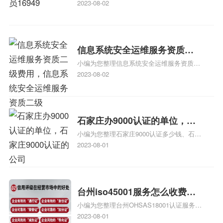
能成为注册的TS16949:2009的外审员、我
2023-08-02
也想16949外审员，不过不了解具体情况、
iso9000外审员、SA8000外审员培训相关
iso体系认证知识，详情可查看下方正文！
信息系统安全运维服务资质二
小编为您整理信息系统安全运维服务资质认
级费用，信息系统安全运维服
证证书机构有哪些、安全运维服务资质的费
2023-08-02
务资质二级
用是多少啊、安全运维服务资质哪家便宜、
安全运维服务资质认证哪家效率高、信息系
统安全集成服务资质认证的申请书相关iso
体系认证知识，详情可查看下方正文！
石家庄办9000认证的单位，石
小编为您整理石家庄9000认证多少钱、石家
家庄9000认证的公司
庄9000认证价格多少钱、石家庄9000认证
2023-08-01
大概多少钱、石家庄9000认证价格贵吗、石
家庄9000认证费用大概多钱相关iso体系认
证知识，详情可查看下方正文！
台州iso45001服务怎么收费，
小编为您整理台州OHSAS18001认证服务中
台州iso45001认证服务怎么收
心哪家收费便宜、台州ISO9000认证，哪个
2023-08-01
费