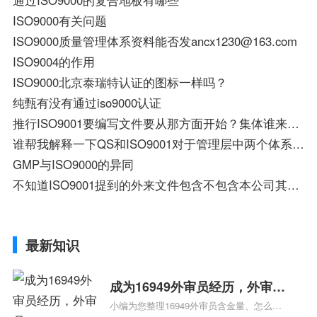
ISO9000有关问题
ISO9000质量管理体系资料能否发ancx1230@163.com
ISO9004的作用
ISO9000北京泰瑞特认证的图标一样吗？
纯甄有没有通过iso9000认证
推行ISO9001要编写文件要从那方面开始？集体谁来编写？谁有示列？
谁帮我解释一下QS和ISO9001对于管理层中两个体系在运行中有什么不同?急!!!!!!!!!
GMP与ISO9000的异同
不知道ISO9001提到的外来文件包含不包含本公司其他部门发布的文件？
最新知识
成为16949外审员经历，外审员
小编为您整理16949外审员含金量、怎么才
16949