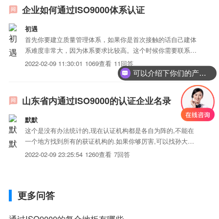
于不同的...
企业如何通过ISO9000体系认证
初遇
首先你要建立质量管理体系，如果你是首次接触的话自己建体
系难度非常大，因为体系要求比较高。这个时候你需要联系咨
询机构，他们会协助你建立完整的适合你公司运行的质量管理
2022-02-09 11:30:01
1069查看
11回答
体系。试运行3个月，表明质量管理体系已经正常运行，则向
可以介绍下你们的产品么？
相关认证机构提出认证申请，然后就走一套认证流程，具体咨
询公司会协...
山东省内通过ISO9000的认证企业名录
默默
这个是没有办法统计的,现在认证机构都是各自为阵的,不能在
一个地方找到所有的获证机构的.如果你够厉害,可以找孙大伟,
让他通知一下认证机构,把所有山东省境内的获证机构统计一
2022-02-09 23:25:54
1260查看
7回答
下就行了,其它的肯定统计不完全的.孙大伟--国家认监委主任
更多问答
通过ISO9000的复合地板有哪些