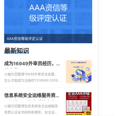
AAA资信等级评定认证
最新知识
成为16949外审员经历，
外审员16949
小编为您整理16949外审员含金量、
怎么才能成为注册的TS16949:2009
的外审员、我也想16949外审员，不
过不了解具体情况、iso9000外审
信息系统安全运维服务资质
员、SA8000外审员培训相关iso体系
二级费用，信息系统安全运
认证知识，详情可查看下方正文！
小编为您整理信息系统安全运维服务
维服务资质二级
资质认证证书机构有哪些、安全运维