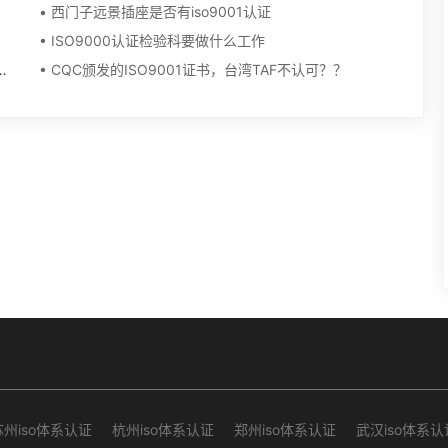
• 西门子远景插座是否有iso9001认证
• ISO9000认证检验科要做什么工作
件要从那方面开始？集体谁来编写？谁有示列？
• CQC颁发的ISO9001证书，台湾TAF不认可？？
苏州iso体系认证
杭州iso体系认证
郑州iso体系认证
武汉iso体系认