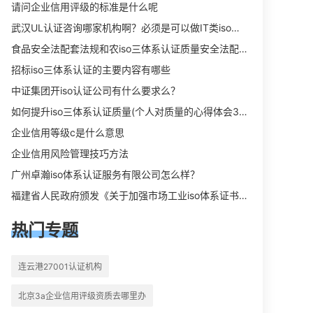
向相关iso体系认证知识，详情可查看
请问企业信用评级的标准是什么呢
下方正文！
武汉UL认证咨询哪家机构啊？必须是可以做IT类iso三体系认证UL认证的机构？
食品安全法配套法规和农iso三体系认证质量安全法配套法规分别是什么？
招标iso三体系认证的主要内容有哪些
中证集团开iso认证公司有什么要求么？
如何提升iso三体系认证质量(个人对质量的心得体会300字)
企业信用等级c是什么意思
企业信用风险管理技巧方法
广州卓瀚iso体系认证服务有限公司怎么样？
福建省人民政府颁发《关于加强市场工业iso体系证书质量监督检验与管理的暂行规定》的通知
热门专题
连云港27001认证机构
北京3a企业信用评级资质去哪里办