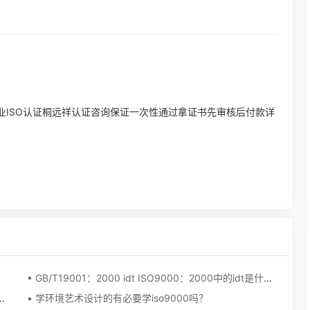
证专业ISO认证桐远祥认证咨询保证一次性通过拿证书先审核后付款详
• GB/T19001：2000 idt ISO9000：2000中的idt是什么意思？
外来文件包含不包含本公司其他部门发布的文件？
• 学环境艺术设计的有必要学iso9000吗？