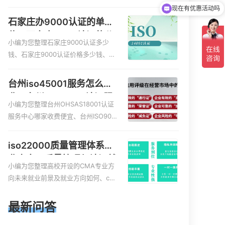
服务资质的费用是多少啊、安全运维
现在有优惠活动吗
服务资质哪家便宜、安全运维服务资
石家庄办9000认证的单
质认证哪家效率高、信息系统安全集
位，石家庄9000认证的公
成服务资质认证的申请书相关iso体系
小编为您整理石家庄9000认证多少
司
认证知识，详情可查看下方正文！
钱、石家庄9000认证价格多少钱、石
家庄9000认证大概多少钱、石家庄90
00认证价格贵吗、石家庄9000认证费
台州iso45001服务怎么收
用大概多钱相关iso体系认证知识，详
费，台州iso45001认证服
情可查看下方正文！
小编为您整理台州OHSAS18001认证
务怎么收费
服务中心哪家收费便宜、台州ISO900
0认证，哪个咨询公司服务好、台州C
E认证,台州机械机电CE认证、CE认证
iso22000质量管理体系就
怎么收费、温州科普ISO45001职业健
业方向，质量管理与认证就
康安全管理体系认证收费标准是什么
小编为您整理高校开设的CMA专业方
业方向
相关iso体系认证知识，详情可查看下
向未来就业前景及就业方向如何、cm
方正文！
a就业方向有哪些、国际质量认证专业
的就业方向、cpa和cma未来就业方
最新问答
向、大学生考完cma，就哪些就业方