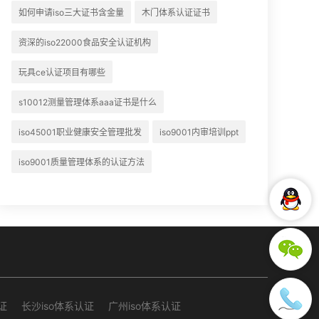
如何申请iso三大证书含金量
木门体系认证证书
资深的iso22000食品安全认证机构
玩具ce认证项目有哪些
s10012测量管理体系aaa证书是什么
iso45001职业健康安全管理批发
iso9001内审培训ppt
iso9001质量管理体系的认证方法
证
长沙iso体系认证
广州iso体系认证