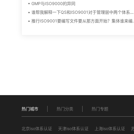
• GMP与ISO9000的异同
• 谁帮我解释一下QS和ISO9001对于管理层中两个体系在运行中有什么不同?急!!!!!!!!!
• 推行ISO9001要编写文
热门城市
热门分类
热门专题
北京iso体系认证
天津iso体系认证
上海iso体系认证