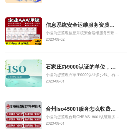
也想16949外审员，不过不了解具体情况、
iso9000外审员、SA8000外审员培训相关
iso体系认证知识，详情可查看下方正文！
信息系统安全运维服务资质二
小编为您整理信息系统安全运维服务资质认
级费用，信息系统安全运维服
证证书机构有哪些、安全运维服务资质的费
2023-08-02
务资质二级
用是多少啊、安全运维服务资质哪家便宜、
安全运维服务资质认证哪家效率高、信息系
统安全集成服务资质认证的申请书相关iso
体系认证知识，详情可查看下方正文！
石家庄办9000认证的单位，石
小编为您整理石家庄9000认证多少钱、石家
家庄9000认证的公司
庄9000认证价格多少钱、石家庄9000认证
2023-08-01
大概多少钱、石家庄9000认证价格贵吗、石
家庄9000认证费用大概多钱相关iso体系认
证知识，详情可查看下方正文！
台州iso45001服务怎么收费，
小编为您整理台州OHSAS18001认证服务中
台州iso45001认证服务怎么收
心哪家收费便宜、台州ISO9000认证，哪个
2023-08-01
费
咨询公司服务好、台州CE认证,台州机械机