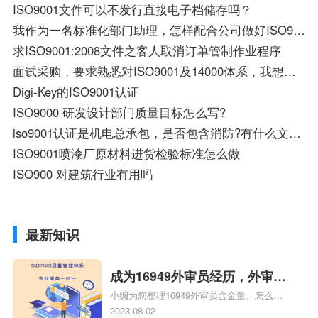
ISO9001文件可以不发行直接电子档储存吗？
我作为一名标准化部门助理，怎样配合公司做好ISO9000的公司，满足内审和外审的要求
求ISO9001:2008文件之客人取消订单管制作业程序
面试采购，要求熟悉对ISO9001及14000体系，我想问下这2个体系跟我的采购工作有什么关系？
Digi-Key的ISO9001认证
ISO9000 研发设计部门质量目标怎么写?
iso9001认证是机电总承包，是否包含消防?有什么文件规定或说明？
ISO9001喷漆厂原材料进货检验标准怎么做
ISO900 对建筑行业有用吗
最新知识
成为16949外审员经历，外审员
小编为您整理16949外审员含金量、怎么才
16949
能成为注册的TS16949:2009的外审员、我
2023-08-02