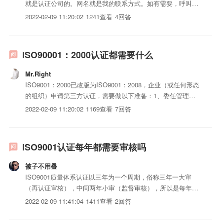
就是认证公司的。网名就是我的联系方式。如有需要，呼叫我
哦
2022-02-09 11:20:02
1241查看
4回答
ISO90001：2000认证都需要什么
Mr.Right
ISO9001：2000已改版为ISO9001：2008，企业（或任何形态
的组织）申请第三方认证，需要做以下准备：1、委任管理者
代表，负责ISO9001管理体系的建立、运行、维护和持续改
2022-02-09 11:20:02
1169查看
7回答
进，以及跟咨询机构/认证机构的联络。2、确定组织结构，明
确各职能部门和岗位的职责与权限，尤其是...
ISO9001认证每年都需要审核吗
被子不用叠
ISO9001质量体系认证以三年为一个周期，俗称三年一大审
（再认证审核），中间两年小审（监督审核），所以是每年都
有外部审核的。加上每年必须内部审核（每年至少一次，也可
2022-02-09 11:41:04
1411查看
2回答
以多次），那就是年年要审核。认证的好处1、推行国际标准
化管理，完成管理上的国际接轨2、提高市场竞争力，以高品