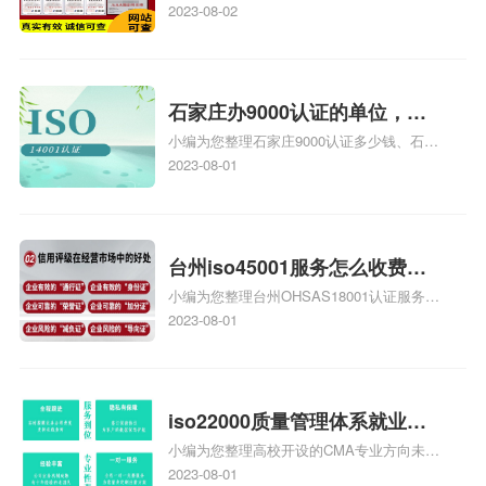
证证书机构有哪些、安全运维服务资质的费
2023-08-02
务资质二级
用是多少啊、安全运维服务资质哪家便宜、
安全运维服务资质认证哪家效率高、信息系
统安全集成服务资质认证的申请书相关iso
体系认证知识，详情可查看下方正文！
石家庄办9000认证的单位，石
小编为您整理石家庄9000认证多少钱、石家
家庄9000认证的公司
庄9000认证价格多少钱、石家庄9000认证
2023-08-01
大概多少钱、石家庄9000认证价格贵吗、石
家庄9000认证费用大概多钱相关iso体系认
证知识，详情可查看下方正文！
台州iso45001服务怎么收费，
小编为您整理台州OHSAS18001认证服务中
台州iso45001认证服务怎么收
心哪家收费便宜、台州ISO9000认证，哪个
2023-08-01
费
咨询公司服务好、台州CE认证,台州机械机
电CE认证、CE认证怎么收费、温州科普
ISO45001职业健康安全管理体系认证收费
标准是什么相关iso体系认证知识，详情可
iso22000质量管理体系就业方
查看下方正文！
小编为您整理高校开设的CMA专业方向未来
向，质量管理与认证就业方向
就业前景及就业方向如何、cma就业方向有
2023-08-01