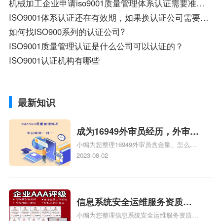
机械加工企业申请iso9001质量管理体系认证需要准备哪些资料
ISO9001体系认证还在有效期，如果换认证公司需要做什么
如何找ISO900系列的认证公司?
ISO9001质量管理认证是什么公司可以认证的？
ISO9001认证机构有哪些
最新知识
成为16949外审员经历，外审员
小编为您整理16949外审员含金量、怎么才
16949
能成为注册的TS16949:2009的外审员、我
2023-08-02
也想16949外审员，不过不了解具体情况、
iso9000外审员、SA8000外审员培训相关
iso体系认证知识，详情可查看下方正文！
信息系统安全运维服务资质二
小编为您整理信息系统安全运维服务资质认
级费用，信息系统安全运维服