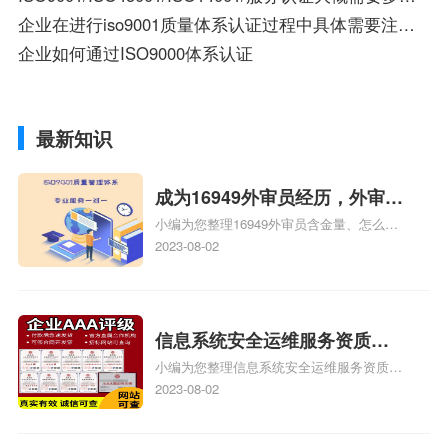
企业在进行iso9001质量体系认证过程中具体需要注意什么问题
企业如何通过ISO9000体系认证
最新知识
成为16949外审员经历，外审员
小编为您整理16949外审员含金量、怎么才
16949
能成为注册的TS16949:2009的外审员、我
2023-08-02
也想16949外审员，不过不了解具体情况、
iso9000外审员、SA8000外审员培训相关
iso体系认证知识，详情可查看下方正文！
信息系统安全运维服务资质二
小编为您整理信息系统安全运维服务资质认
级费用，信息系统安全运维服
证证书机构有哪些、安全运维服务资质的费
2023-08-02
务资质二级
用是多少啊、安全运维服务资质哪家便宜、
安全运维服务资质认证哪家效率高、信息系