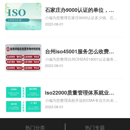
统安全集成服务资质认证的申请书相关iso
体系认证知识，详情可查看下方正文！
石家庄办9000认证的单位，石
小编为您整理石家庄9000认证多少钱、石家
家庄9000认证的公司
庄9000认证价格多少钱、石家庄9000认证
2023-08-01
大概多少钱、石家庄9000认证价格贵吗、石
家庄9000认证费用大概多钱相关iso体系认
证知识，详情可查看下方正文！
台州iso45001服务怎么收费，
小编为您整理台州OHSAS18001认证服务中
台州iso45001认证服务怎么收
心哪家收费便宜、台州ISO9000认证，哪个
2023-08-01
费
咨询公司服务好、台州CE认证,台州机械机
电CE认证、CE认证怎么收费、温州科普
ISO45001职业健康安全管理体系认证收费
标准是什么相关iso体系认证知识，详情可
iso22000质量管理体系就业方
查看下方正文！
小编为您整理高校开设的CMA专业方向未来
向，质量管理与认证就业方向
就业前景及就业方向如何、cma就业方向有
2023-08-01
哪些、国际质量认证专业的就业方向、cpa
和cma未来就业方向、大学生考完cma，就
哪些就业方向相关iso体系认证知识，详情
热门分类
热门专题