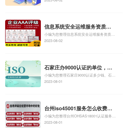
也想16949外审员，不过不了解具体情况、
iso9000外审员、SA8000外审员培训相关
iso体系认证知识，详情可查看下方正文！
信息系统安全运维服务资质二
小编为您整理信息系统安全运维服务资质认
级费用，信息系统安全运维服
证证书机构有哪些、安全运维服务资质的费
2023-08-02
务资质二级
用是多少啊、安全运维服务资质哪家便宜、
安全运维服务资质认证哪家效率高、信息系
统安全集成服务资质认证的申请书相关iso
体系认证知识，详情可查看下方正文！
石家庄办9000认证的单位，石
小编为您整理石家庄9000认证多少钱、石家
家庄9000认证的公司
庄9000认证价格多少钱、石家庄9000认证
2023-08-01
大概多少钱、石家庄9000认证价格贵吗、石
家庄9000认证费用大概多钱相关iso体系认
证知识，详情可查看下方正文！
台州iso45001服务怎么收费，
小编为您整理台州OHSAS18001认证服务中
台州iso45001认证服务怎么收
心哪家收费便宜、台州ISO9000认证，哪个
2023-08-01
费