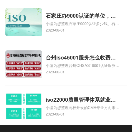
安全运维服务资质认证哪家效率高、信息系
统安全集成服务资质认证的申请书相关iso
体系认证知识，详情可查看下方正文！
石家庄办9000认证的单位，石
小编为您整理石家庄9000认证多少钱、石家
家庄9000认证的公司
庄9000认证价格多少钱、石家庄9000认证
2023-08-01
大概多少钱、石家庄9000认证价格贵吗、石
家庄9000认证费用大概多钱相关iso体系认
证知识，详情可查看下方正文！
台州iso45001服务怎么收费，
小编为您整理台州OHSAS18001认证服务中
台州iso45001认证服务怎么收
心哪家收费便宜、台州ISO9000认证，哪个
2023-08-01
费
咨询公司服务好、台州CE认证,台州机械机
电CE认证、CE认证怎么收费、温州科普
ISO45001职业健康安全管理体系认证收费
标准是什么相关iso体系认证知识，详情可
iso22000质量管理体系就业方
查看下方正文！
小编为您整理高校开设的CMA专业方向未来
向，质量管理与认证就业方向
就业前景及就业方向如何、cma就业方向有
2023-08-01
哪些、国际质量认证专业的就业方向、cpa
和cma未来就业方向、大学生考完cma，就