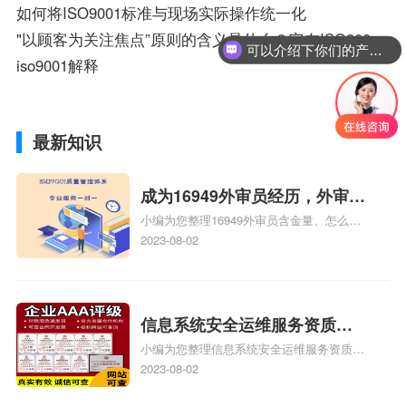
如何将ISO9001标准与现场实际操作统一化
"以顾客为关注焦点”原则的含义是什么？它在ISO9001标准是如何体现的？
可以介绍下你们的产品么？
iso9001解释
最新知识
成为16949外审员经历，外审员
小编为您整理16949外审员含金量、怎么才
16949
能成为注册的TS16949:2009的外审员、我
2023-08-02
也想16949外审员，不过不了解具体情况、
iso9000外审员、SA8000外审员培训相关
iso体系认证知识，详情可查看下方正文！
信息系统安全运维服务资质二
小编为您整理信息系统安全运维服务资质认
级费用，信息系统安全运维服
证证书机构有哪些、安全运维服务资质的费
2023-08-02
务资质二级
用是多少啊、安全运维服务资质哪家便宜、