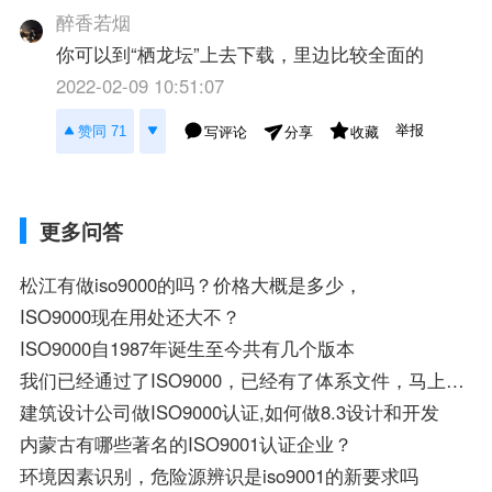
醉香若烟
你可以到“栖龙坛”上去下载，里边比较全面的
2022-02-09 10:51:07
举报
赞同 71
写评论
收藏
分享
更多问答
松江有做iso9000的吗？价格大概是多少，
ISO9000现在用处还大不？
ISO9000自1987年诞生至今共有几个版本
我们已经通过了ISO9000，已经有了体系文件，马上要过3C，请问还要做什么改变啊，我看了人家的都差不多啊
建筑设计公司做ISO9000认证,如何做8.3设计和开发
内蒙古有哪些著名的ISO9001认证企业？
环境因素识别，危险源辨识是iso9001的新要求吗