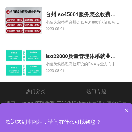
证知识，详情可查看下方正文！
台州iso45001服务怎么收费，
小编为您整理台州OHSAS18001认证服务中
台州iso45001认证服务怎么收
心哪家收费便宜、台州ISO9000认证，哪个
2023-08-01
费
咨询公司服务好、台州CE认证,台州机械机
电CE认证、CE认证怎么收费、温州科普
ISO45001职业健康安全管理体系认证收费
标准是什么相关iso体系认证知识，详情可
iso22000质量管理体系就业方
查看下方正文！
小编为您整理高校开设的CMA专业方向未来
向，质量管理与认证就业方向
就业前景及就业方向如何、cma就业方向有
2023-08-01
哪些、国际质量认证专业的就业方向、cpa
和cma未来就业方向、大学生考完cma，就
哪些就业方向相关iso体系认证知识，详情
热门分类
热门专题
可查看下方正文！
请问
iso9000
管理体系
无纸化操作的软件吗？请自行查
×
阅
中证集团
iso认证
问答频道！
中证集团体系认证 版权所有 Copyright © 2022
欢迎来到本网站，请问有什么可以帮您？
渝ICP备2021005902号-4