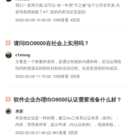
我们一直用方圆,还可以.有一年用"方之健"这个公司非常差,光
咨询老师就换了4个,发的内审员证也是的,
2022-02-09 10:45:02
1006查看
4回答
请问ISO9000在社会上实用吗？
c1xiong
主要是一个衡量的准则，是通过有效的沟通协商，灵活运用组
织内的资源达到组织目标的活动过程。实质是使组织内成员为
目标而努力。推行ISO9000的意义：1、提高员工的素质。2、
2022-02-09 11:15:02
1009查看
2回答
提高公司的管理水平。3、获取公平的竞争的机会。4、保护消
费者及企业的利益。
软件企业办理ISO9000认证需要准备什么材？
米苏
和其他企业是一样的哦，建立iso三体系认证体系（咨询），
内审，管理者评审，提出申请（向认证机构），现场审核，不
符合项的判定，整改，出证书
2022-02-09 21:45:22
961查看
3回答