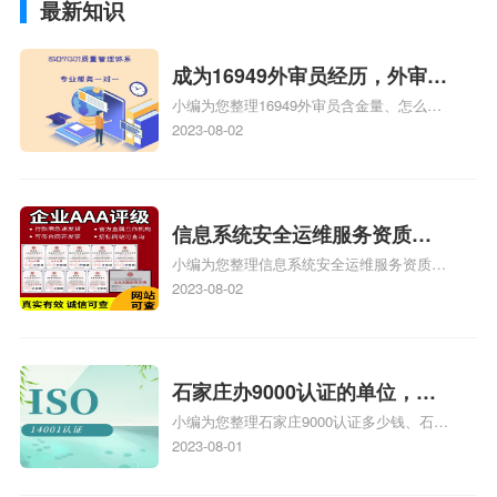
最新知识
成为16949外审员经历，外审员
小编为您整理16949外审员含金量、怎么才
16949
能成为注册的TS16949:2009的外审员、我
2023-08-02
也想16949外审员，不过不了解具体情况、
iso9000外审员、SA8000外审员培训相关
iso体系认证知识，详情可查看下方正文！
信息系统安全运维服务资质二
小编为您整理信息系统安全运维服务资质认
级费用，信息系统安全运维服
证证书机构有哪些、安全运维服务资质的费
2023-08-02
务资质二级
用是多少啊、安全运维服务资质哪家便宜、
安全运维服务资质认证哪家效率高、信息系
统安全集成服务资质认证的申请书相关iso
体系认证知识，详情可查看下方正文！
石家庄办9000认证的单位，石
小编为您整理石家庄9000认证多少钱、石家
家庄9000认证的公司
庄9000认证价格多少钱、石家庄9000认证
2023-08-01
大概多少钱、石家庄9000认证价格贵吗、石
家庄9000认证费用大概多钱相关iso体系认