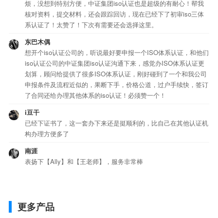
烦，没想到特别方便，中证集团iso认证也是超级的有耐心！帮我
核对资料，提交材料，还会跟踪回访，现在已经下了初审iso三体
系认证了！太赞了！下次有需要还会选择这里。
东巴木偶
想开个iso认证公司的，听说最好要申报一个ISO体系认证，和他们
iso认证公司的中证集团iso认证沟通下来，感觉办ISO体系认证更
划算，顾问给提供了很多ISO体系认证，刚好碰到了一个和我公司
申报条件及流程近似的，果断下手，价格公道，过户手续快，签订
了合同还给办理其他体系的iso认证！必须赞一个！
i豆干
已经下证书了，这一套办下来还是挺顺利的，比自己在其他认证机
构办理方便多了
南涯
表扬下【Ally】和【王老师】，服务非常棒
更多产品