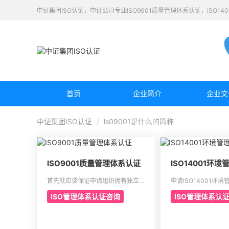
中证集团ISO认证，中证公司专业ISO9001质量管理体系认证，ISO1
首页
企业简介
企业文
中证集团ISO认证
ls09001是什么的简称
ISO9001质量管理体系认证
ISO14001环
首先就应该保证申请组织拥有独立的
申请ISO14001环
证明文件，其中包含组织机构代码证
为了有效强调持续性
ISO管理体系认证咨询
ISO管理体系认
或者是已经年检的营业执照。另外还
织创建明确的职责，
有许可证以及资质证书的复印件。生
理体系。通过合理并
产工艺的流程图以及工作原理图。申
能够达到环境指标，
请认证产品的一些基础信息，比如质
方针，同时也可以给