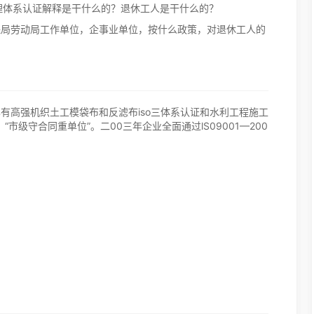
境管理体系认证解释是干什么的？退休工人是干什么的？
保局劳动局工作单位，企事业单位，按什么政策，对退休工人的
有高强机织土工模袋布和反滤布iso三体系认证和水利工程施工
市级守合同重单位”。二00三年企业全面通过lS09001—200