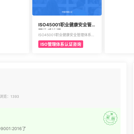
素包含计划，活
也让所有的it
以及职责等等，
框架，能够达到
十七大要素。
可以通过认证
一次的认证会
方面来有效介
ISO45001职业健康安全管
这4个部分的
理体系认证
程中所不可以
ISO45001职业健康安全管理体系认
的架构和管理
证主要是通过专业性的评估以及符合
可能也会存在
ISO管理体系认证咨询
相应法规的鉴定，能够有效寻找出在
目前产品，活动工作环境里面的危险
源。针对一些不容许出现的风险或者
是危险，来有效制定合适的控制计划
执行控制的计划，定期检查评估职业
安全的计划或者是规定。另外还需要
有效创建包含一系列因素的管理体
系，其中包含职责信息，沟通应急准
备组织结构以及响应要素等等，能够
持续性改进职业的健康安全。
 浏览：1393
001:2016了