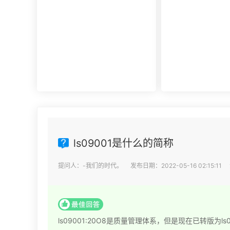
量报告，用途信息，产量信息，还有
理体系所涉及到的要
技术信息等等。产品标准清单，还有
动组织，机构，程序
产品标准清单的法律法规。
会分成4个部分以及
ls09001是什么的简称
提问人：-我们的时代。 发布日期：2022-05-16 02:15:11
ls09001:20O8是质量管理体系，但是现在已转版为ls09