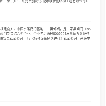
会、“会员证”，东莞市颁发“东莞市联新钢结构工程有限公司证
建南安，中国水暖阀门基地——英都镇。是一家集阀门11iso
门制造综合型企业，企业先后通过lS09001质量体系认证咨
1职业健康安全认证咨询，TS《特种设备制造许可》认证咨询，荣获中