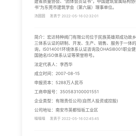
建省质量协会、“团体会员证书”，中国建筑金属结构协
书”为东莞市建筑学会（第六届）理事单位。
汤圆圆 发表于 2022-05-16 02:32:01
简介：宏达特种阀门有限公司位于民族英雄郑成功故乡福
三体系认证的研制、开发、生产、销售、服务于一体的阀
询，lS014001环境体系认证咨询及OHASl800
国驰名ISO体系认证等荣誉称号。
法定代表人：李西华
成立时间：2007-08-15
申报资本：5288万人民币
工商申报号：350583100001551
企业类型：有限责任公司(自然人投资或控股)
公司地址：南安市英都恒坂工业区
喵喵喵 发表于 2022-05-16 02:45:45