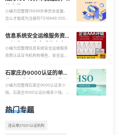
外审员16949
小编为您整理16949外审员含金量、
怎么才能成为注册的TS16949:2009
的外审员、我也想16949外审员，不
过不了解具体情况、iso9000外审
信息系统安全运维服务资质
员、SA8000外审员培训相关iso体系
二级费用，信息系统安全运
认证知识，详情可查看下方正文！
小编为您整理信息系统安全运维服务
维服务资质二级
资质认证证书机构有哪些、安全运维
服务资质的费用是多少啊、安全运维
服务资质哪家便宜、安全运维服务资
石家庄办9000认证的单
质认证哪家效率高、信息系统安全集
位，石家庄9000认证的公
成服务资质认证的申请书相关iso体系
小编为您整理石家庄9000认证多少
司
认证知识，详情可查看下方正文！
钱、石家庄9000认证价格多少钱、石
家庄9000认证大概多少钱、石家庄9
000认证价格贵吗、石家庄9000认证
热门专题
费用大概多钱相关iso体系认证知识，
详情可查看下方正文！
连云港27001认证机构