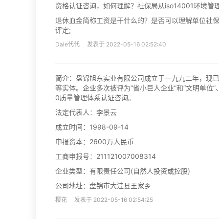
资格认证咨询，如何理解？社保局从iso14001环
退休血金简称工资是干什么的？是否可以理解单位社
评定;
Dale代代 发表于 2022-05-16 02:52:40
简介：盘锦旭东实业有限公司成立于一九九二年，现已
等实体。企业多次被评为“省小巨人企业”和“文明单位”、“
0质量管理体系认证咨询。
法定代表人：李景云
成立时间：1998-09-14
申报资本：2600万人民币
工商申报号：211121007008314
企业类型：有限责任公司(自然人投资或控股)
公司地址：盘锦市大洼县王家乡
樱花 发表于 2022-05-16 02:54:25