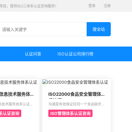
登录
注册
认证项目，提供ISO三体系认证咨询服务！
认证问答
ISO认证公司排行榜
00信息技术服务体
ISO22000食品安全管理体
系认证
0信息技术服务体系认证是
沟通是有效保证任何一个食品联步骤
务管理标准，主要的目
的食品安全危害可以有效得到控制和
体系认证咨询
ISO管理体系认证咨询
提供建立实施监控以及
确认。其中会包含食品中上游以及食
理体系模型。这是当前
品中下游之间的沟通。作为有效的食
高科技产业，还有电信
品安全体系，是有效建立架构化的管
少的一个重要机制。这
理体系，具有着运作以及改进的效