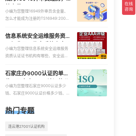
外审员16949
小编为您整理16949外审员含金量、
怎么才能成为注册的TS16949:2009
的外审员、我也想16949外审员，不
过不了解具体情况、iso9000外审
信息系统安全运维服务资质
员、SA8000外审员培训相关iso体系
二级费用，信息系统安全运
认证知识，详情可查看下方正文！
小编为您整理信息系统安全运维服务
维服务资质二级
资质认证证书机构有哪些、安全运维
服务资质的费用是多少啊、安全运维
服务资质哪家便宜、安全运维服务资
石家庄办9000认证的单
质认证哪家效率高、信息系统安全集
位，石家庄9000认证的公
成服务资质认证的申请书相关iso体系
小编为您整理石家庄9000认证多少
司
认证知识，详情可查看下方正文！
钱、石家庄9000认证价格多少钱、石
家庄9000认证大概多少钱、石家庄9
000认证价格贵吗、石家庄9000认证
热门专题
费用大概多钱相关iso体系认证知识，
详情可查看下方正文！
连云港27001认证机构