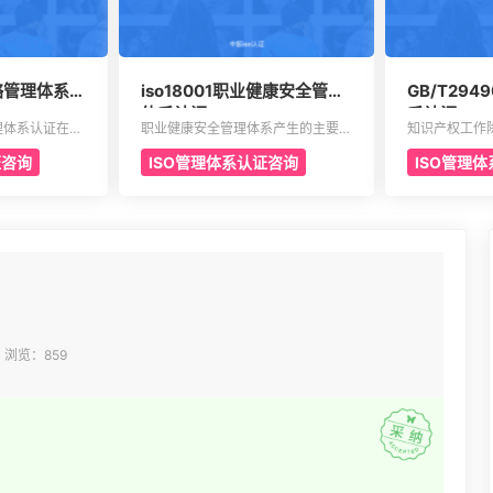
贿赂管理体系认
iso18001职业健康安全管理
GB/T29
体系认证
系认证
管理体系认证在发
职业健康安全管理体系产生的主要原
知识产权工作
多人的认可，主
因是企业自身发展的要求。随着企业
创新，提升企
证咨询
ISO管理体系认证咨询
ISO管理
定相对应的反贿
规模扩大和生产集约化程度的提高，
业市场竞争地
有效确保所实施
对企业的质量管理和经营模式提出了
地方政府出台
有效防范贿赂的
更高的要求。企业必须采用现代化的
企业知识产权
型组织，中型组
管理模式，使包括安全生产管理在内
科技项目立项
会包含公共部
的所有生产经营活动科学化、规范化
知识产权示范
等。
和法制化。
件，及早通过
业享受有关的
展。
0 浏览：859