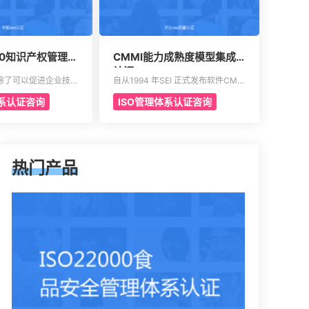
490知识产权管理体
CMMI能力成熟度模型集成
认证
除了可以促进企业技术
自从1994 年SEI 正式发布软件CMM
业核心竞争力，改善企
以来，相继又开发出了系统工程、软
体系认证咨询
ISO管理体系认证咨询
位外，一些中央部位和
件采购、人力资源管理以及集成产品
的政策文件中，已经将
和过程开发方面的多个能力成熟度模
管理规范认证情况作为
型。虽然这些模型在许多组织都得到
，以及高新技术企业、
了良好的应用，但对于一些大型软件
企业认定的重要参考条
企业来说，可能会出现需要同时采用
贯标认证，将有利于企
多种模型来改进自己多方面过程能力
热门产品
国家政策，加快企业发
的情况。这时他们就会发现存在一些
问题