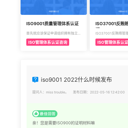
ISO9001质量管理体系认证
ISO37001反
证
首先就应该保证申请组织拥有独立的
ISO37001反贿赂
证明文件，其中包含组织机构代码证
布之后就已经得到众
ISO管理体系认证咨询
ISO管理体系认
或者是已经年检的营业执照。另外还
要是为了有效组织制
有许可证以及资质证书的复印件。生
赂方针，还有目标，
产工艺的流程图以及工作原理图。申
的措施。这种就能够
请认证产品的一些基础信息，比如质
风险，适用于一些小
量报告，用途信息，产量信息，还有
织，大型组织，其中
技术信息等等。产品标准清单，还有
门，非营利性部门等
产品标准清单的法律法规。
iso9001 2022什么时候发布
提问人：miss trouble。 发布日期：2022-05-16 12:42:0
亲！您是需要ISO900的证明材料嘛