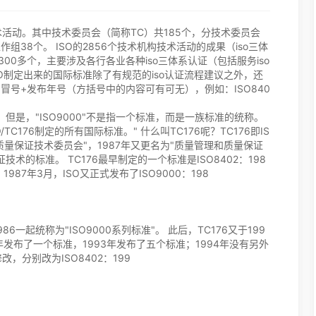
展技术活动。其中技术委员会（简称TC）共185个，分技术委员会
作组38个。 ISO的2856个技术机构技术活动的成果（iso三体
300多个，主要涉及各行各业各种iso三体系认证（包括服务iso
SO制定出来的国际标准除了有规范的iso认证流程建议之外，还
+冒号+发布年号（方括号中的内容可有可无），例如：ISO840
号。 但是，"ISO9000"不是指一个标准，而是一族标准的统称。
SO/TC176制定的所有国际标准。" 什么叫TC176呢？TC176即IS
"质量保证技术委员会"，1987年又更名为"质量管理和质量保证
术的标准。 TC176最早制定的一个标准是ISO8402：198
987年3月，ISO又正式发布了ISO9000：198
986一起统称为"ISO9000系列标准"。 此后，TC176又于199
年发布了一个标准，1993年发布了五个标准；1994年没有另外
改，分别改为ISO8402：199