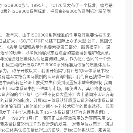
为"ISO9000族"。1995年，TC176又发布了一个标准，编号是I
了2000版的ISO9000系列标准，把原来的9000族系列标准精简到
指南》。 近年来，由于ISO9000系列标准的作用及其重要性被愈来
日益扩大，ISO/TC176在总结了国际上众多大型 公司、集团优
04-2：《质量 管理和质量体系要素枣第二部分：服务指南》，谋
务活动的质量，以确保顾客规定或隐含的需要得到理解和满足。
系列标准通过质量体系认证咨询的证明，作为签订合同的一个条
极主动的开展以GB/TI9000系列标准为依据的质量体系认
争力。 改革开放以来，我国开始实行有计划的iso体系证书经
没有建军立符合国际惯例的认证咨询制度，我们自己搞得一些is
易中面临着在经济上蒙受损失和受到设置技术壁垒的限制,我国
出口iso体系证书打不进国际市场，即使进入，其价格也远远
解认证咨询的企业每年也不得不花费大量外汇去申请国外认证咨询
的认证咨询制度，开展iso三体系认证质量认证咨询和体系认证
终消除我国与其他单位之间存在的技术壁垒的根本途径。 我国
单位颁发了《中华人民共和国iso三体系认证认证咨询管理条例》，
。 1993年 1月1日，我国正式由等效采用改为等同采用ISO
。我质量认证咨询工作取得常足的发展。 对我单位业而言，通过
so三体系认证质量信得过的证明，是iso三体系认证、服务进