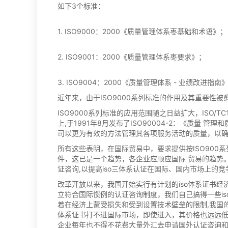
如下3个标准：
1. ISO9000：2000《质量管理体系枣基础和术语》；
2. ISO9001：2000《质量管理体系枣要求》；
3. ISO9004：2000《质量管理体系 - 业绩改进指南
近年来，由于ISO9000系列标准的作用及其重要性
ISO9000系列标准的应用范围随之日益扩大，ISO/
上,于1991年8月发布了ISO90004-2：《质量
司以更为有效的方法管理其各项服务活动的质量，以
所有这些表明，在国际贸易中，要求提供按ISO900
件，这已是一个趋势，各企业应顺应国际 贸易的趋势。积
证咨询,以提高iso三体系认证在国际、国内市场上的竞
改革开放以来，我国开始实行有计划的iso体系证书经
立符合国际惯例的认证咨询制度，我们自己搞得一些i
着在经济上蒙受损失和受到设置技术壁垒的限制,我国的
体系证书打不进国际市场，即使进入，其价格也远远低
企业每年也不得不花费大量外汇去申请国外认证咨询