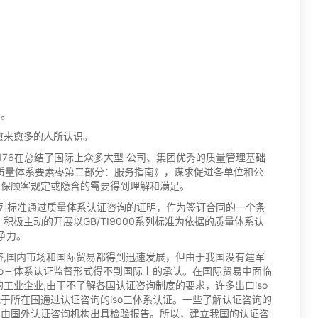
》。
被愈来愈多的人所认识。
TC176在总结了国际上众多大型 公司、集团优秀的质量管理基础
 管理和质量体系要素枣第二部分：服务指南》，谋求促进各单位和公
确保顾客规定或隐含的需要得到理解和满足。
系列标准通过质量体系认证咨询的证明，作为签订合同的一个条
极主动的开展以GB/TI9000系列标准为依据的质量体系认
争力。
济,国内市场和国际贸易都得到迅速发展，但由于我国没有建军
so三体系认证监督形式得不到国际上的承认。在国际贸易中面临
工业企业,由于不了解各国认证咨询制度的要求，许多出口iso
于所在国通过认证咨询的iso三体系认证。一些了解认证咨询的
和由国外认证咨询机构出具检验报告。所以，建立我国的认证咨