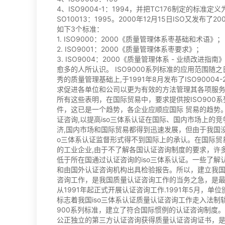
4、ISO9004-1：1994，并把TC176制定的标准定义
SO10013：1995。2000年12月15日ISO又发布
如下3个标准：
1. ISO9000：2000《质量管理体系枣基础和术语》；
2. ISO9001：2000《质量管理体系枣要求》；
3. ISO9004：2000《质量管理体系 - 业绩改进
愈多的人所认识。 ISO9000系列标准的应用范围随之
秀的质量管理基础上,于1991年8月发布了ISO900
求促进各单位和公司以更为有效的方法管理其各项服
所有这些表明，在国际贸易中，要求提供按ISO900
件，这已是一个趋势，各企业应顺应国际 贸易的趋势。积
证咨询,以提高iso三体系认证在国际、国内市场上的竞
济,国内市场和国际贸易都得到迅速发展，但由于我国
o三体系认证监督形式得不到国际上的承认。在国际贸
的工业企业,由于不了解各国认证咨询制度的要求，许多
低于所在国通过认证咨询的iso三体系认证。一些了
和由国外认证咨询机构出具检验报告。所以，建立我国
咨询工作，是我国质量认证咨询工作的当务之急，是最
从1991年起正式开展认证咨询工作.1991年5月，
标志着我国iso三体系认证质量认证咨询工作走入法制轨道
900系列标准，建立了符合国际惯例的认证咨询制度
公正独立的第三方认证咨询获得质量认证咨询证书，是i