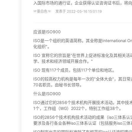
入国际市场的通行证，企业获得认证咨询证书后，将
☞墨白色☜ 发表于 2022-05-16 15:01:19
应该是ISO900
ISO是一个组织的英语简称。其全称是International Organ
化组织"。
ISO 宣称它的宗旨是"在世界上促进标准化及其相关
学、技术和经济领域开展合作。"
ISO 现有117个成员，包括117个单位和地区。
ISO的较高权力机构是每年一次的"全体大会"，其日
70名职员，由秘书长领导。
什么是ISO900
ISO通过它的2856个技术机构开展技术活动。其中技
1个，工作组（WG）2022个，特别工作组38个。
ISO的2856个技术机构技术活动的成果（iso三体系认
要涉及各行各业各种iso三体系认证（包括服务iso三
ISO制定出来的国际标准除了有规范的iso认证流程建