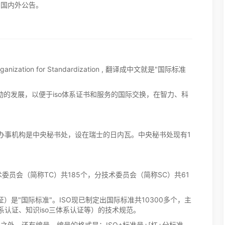
向国内外公告。
ization for Standardization , 翻译成中文就是"国际标准
活动的发展，以便于iso体系证书和服务的国际交换，在智力、科
常办事机构是中央秘书处，设在瑞士的日内瓦。中央秘书处现有1
术委员会（简称TC）共185个，分技术委员会（简称SC）共61
证）是"国际标准"。ISO现已制定出国际标准共10300多个，主
体系认证、知识iso三体系认证等）的技术规范。
议之外，还有编号，编号的格式是：ISO+标准号+[杠+分标准