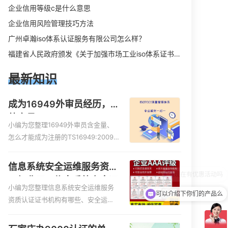
企业信用等级c是什么意思
企业信用风险管理技巧方法
广州卓瀚iso体系认证服务有限公司怎么样？
福建省人民政府颁发《关于加强市场工业iso体系证书质量监督检验与管理的暂行规定》的通知
最新知识
成为16949外审员经历，
外审员16949
小编为您整理16949外审员含金量、
怎么才能成为注册的TS16949:2009
的外审员、我也想16949外审员，不
过不了解具体情况、iso9000外审
信息系统安全运维服务资质
员、SA8000外审员培训相关iso体系
二级费用，信息系统安全运
认证知识，详情可查看下方正文！
小编为您整理信息系统安全运维服务
维服务资质二级
可以介绍下你们的产品么
资质认证证书机构有哪些、安全运维
服务资质的费用是多少啊、安全运维
服务资质哪家便宜、安全运维服务资