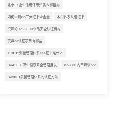
北京3a企业信用评级资质去哪里办
如何申请iso三大证书含金量
木门体系认证证书
资深的iso22000食品安全认证机构
玩具ce认证项目有哪些
s10012测量管理体系aaa证书是什么
iso45001职业健康安全管理批发
iso9001内审培训ppt
iso9001质量管理体系的认证方法