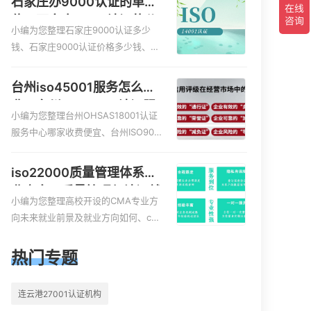
石家庄办9000认证的单
质认证哪家效率高、信息系统安全集
位，石家庄9000认证的公
成服务资质认证的申请书相关iso体系
小编为您整理石家庄9000认证多少
司
认证知识，详情可查看下方正文！
钱、石家庄9000认证价格多少钱、石
家庄9000认证大概多少钱、石家庄90
00认证价格贵吗、石家庄9000认证费
台州iso45001服务怎么收
用大概多钱相关iso体系认证知识，详
费，台州iso45001认证服
情可查看下方正文！
小编为您整理台州OHSAS18001认证
务怎么收费
服务中心哪家收费便宜、台州ISO900
0认证，哪个咨询公司服务好、台州C
E认证,台州机械机电CE认证、CE认证
iso22000质量管理体系就
怎么收费、温州科普ISO45001职业健
业方向，质量管理与认证就
康安全管理体系认证收费标准是什么
小编为您整理高校开设的CMA专业方
业方向
相关iso体系认证知识，详情可查看下
向未来就业前景及就业方向如何、cm
方正文！
a就业方向有哪些、国际质量认证专业
的就业方向、cpa和cma未来就业方
热门专题
向、大学生考完cma，就哪些就业方
向相关iso体系认证知识，详情可查看
连云港27001认证机构
下方正文！