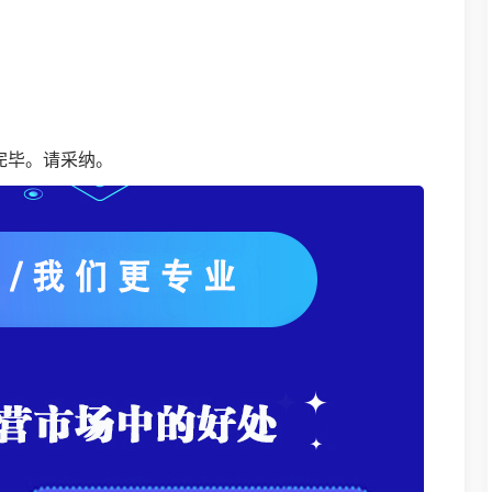
完毕。请采纳。