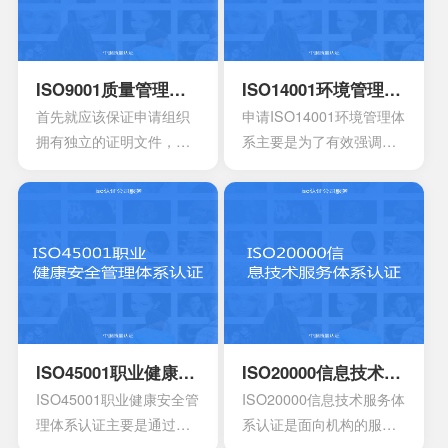
询
ISO9001质量管理体系认证
ISO14001环境管理体系认证
首先就应该保证申请组织
申请ISO14001环境管理体
拥有独立的证明文件，其
系主要是为了有效强调持
中包含组织机构代码证或
续性的改进，要求组织创
者是已经年检的营业执
建明确的职责，运作规范
照。另外还有许可证以及
化的管理体系。通过合理
资质证书的复印件。生产
并且有效的方案，能够达
工艺的流程图以及工作原
到环境指标，有效实现环
理图。申请认证产品的一
境的方针，同时也可以给
些基础信息，比如质量报
予支持。环境管理体系所
告，用途信息，产量信
涉及到的要素包含计划，
息，还有技术信息等等。
活动组织，机构，程序以
ISO45001职业健康安全管理体系认证
ISO20000信息技术服务体系认证
产品标准清单，还有产品
及职责等等，会分成4个部
ISO45001职业健康安全管
ISO20000信息技术服务体
标准清单的法律法规。
分以及十七大要素。
理体系认证主要是通过专
系认证是面向机构的服务