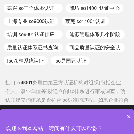
嘉兴iso三个体系认证
潍坊iso14001认证中心
办理
上海专业iso9000认证
莱芜iso14001认证
培训iso9001认证供应
能源管理体系几个阶段
商
现场审核
质量认证体系证书查询
商品质量认证的安全认
官网
证属于
fsc森林系统认证
iso是国际认证
虹口iso
9001
办理由第三方认证机构对组织(包括企业、
个人、事业单位等)所建立的iso体系进行审核调查，确
认其建立的体系是否符合iso标准的过程。如果企业符合
虹口iso9001办理的相关标准，还会颁发相应的认证证
热门分类
热门专题
×
书，如果否，则不颁发证书。组织建立iso体系，则需按
照所对应的体系标准要求，在企业内部建立一整套的文
中证集团体系认证 版权所有 Copyright © 2022
欢迎来到本网站，请问有什么可以帮您？