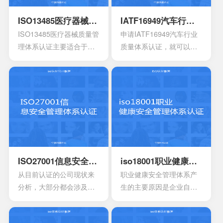
能也会存在一定的差异
还能够有效达到危害控制
其中也会包含三大体系的
性。
的作用，在目前的食品行
手册，其中会包含各种操
ISO13485医疗器械质量管理体系认证
IATF16949汽车行业质量体系认证
业早已得到广泛的认可，
作指南，记录文件，还有
ISO13485医疗器械质量管
申请IATF16949汽车行业
可以有效用来确定所选择
规章制度，尽量要选择一
理体系认证主要适合于目
质量体系认证，就可以有
的策略，能够有效通过前
些专业的机构。
前的医疗器械开发生产安
效获得质量保证的标志，
期要求来进行联合的控
装以及相应的服务设计，
能够有效帮助企业第一时
制。
在目前的标准定义中，无
间获得顾客的信任，最终
论是单独性的使用又或者
就可以拥有着比较广阔的
是组合使用，都必须要符
市场空间。当企业在市场
合相应的条件。主要适合
上拥有更好的发展空间
于疾病的诊断，疾病的预
时，就能够拥有更好的发
防，疾病的监护。损伤的
展效果，这也是不容错过
诊断，损伤的监护或者损
的。
ISO27001信息安全管理体系认证
iso18001职业健康安全管理体系认证
伤的治疗，同样也是解剖
从目前认证的公司现状来
职业健康安全管理体系产
生理过程的研究以及调
分析，大部分都会涉及到
生的主要原因是企业自身
整。
保险，电信数据处理中
发展的要求。随着企业规
心，以及银行等行业。在
模扩大和生产集约化程度