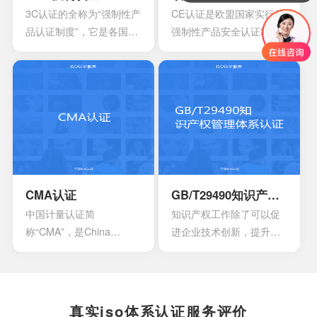
多方面过程能力的情况。
3C认证的全称为“强制性产
CE认证是欧盟国家实行的
这时他们就会发现存在一
品认证制度”，它是各国**
强制性产品安全认证制
些问题
为保护消费者人身安全和
度，目的是为了保障欧盟
安全、加强产品质量管
国家人民的生命财产安
理、依照法律法规实施的
全，所以一般针对的都是
一种产品合格评定制度。
老百姓日常接触的到的具
所谓3C认证，就是中国强
有一定危险性的产品，比
制性产品认证制度，英文
如大部分带电的产品都有
名称China Compulsory
触电危险，所以都要做CE
Certification，英文缩写
认证。
CCC。
CMA认证
GB/T29490知识产权管理体系认证
中国计量认证简
知识产权工作除了可以促
称“CMA”，是China
进企业技术创新，提升企
Inspection Body
业核心竞争力，改善企业
andLaboratory
市场竞争地位外，一些中
Mandatory Approval的英
央部位和地方政府出台的
文缩写。是根据中华人民
政策文件中，已经将企业
真实iso体系认证服务评价