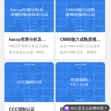
颁发信息安全管理体系
的提高，对企业的质量管
时，机构必须要获得国家
理和经营模式提出了更高
的认可，如此才具有审核
的要求。企业必须采用现
证书颁发证书的权利。
代化的管理模式，使包括
安全生产管理在内的所有
生产经营活动科学化、规
范化和法制化。
haccp危害分析及关键控制点体系认证
CMMI能力成熟度模型集成认证
HACCP危害分析及关键控
自从1994 年SEI 正式发布
制点体系认证是一种控制
软件CMM 以来，相继又开
食品安全危害的预防性体
发出了系统工程、软件采
系,用来使食品安全危害风
购、人力资源管理以及集
险降低到较小或可接受的
成产品和过程开发方面的
水平,预测和防止在食品生
多个能力成熟度模型。虽
产过程中出现影响食品安
然这些模型在许多组织都
全的危害,防患于未然,降低
得到了良好的应用，但对
产品损耗。
于一些大型软件企业来
说，可能会出现需要同时
采用多种模型来改进自己
你们是怎么收费的呢？
CCC强制认证
欧盟强制（CE）认证