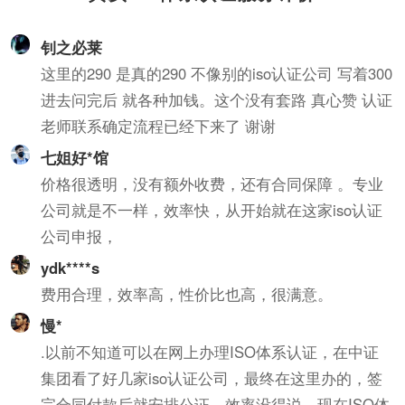
共和国计量法的规定，由
知识产权管理规范认证情
省级以上人民政府计量行
况作为科技项目立项，以
钊之必莱
政部门对检测机构的检测
及高新技术企业、知识产
能力及可靠性进行的一种
权示范企业认定的重要参
这里的290 是真的290 不像别的iso认证公司 写着300
全面的认证及评价。这种
考条件，及早通过贯标认
进去问完后 就各种加钱。这个没有套路 真心赞 认证
认证对象是所有对社会出
证，将有利于企业享受有
老师联系确定流程已经下来了 谢谢
具公正数据的产品质量监
关的国家政策，加快企业
七姐好*馆
督检验机构及其它各类实
发展。
价格很透明，没有额外收费，还有合同保障 。专业
验室；如各种产品质量监
督检验站、环境检测站、
公司就是不一样，效率快，从开始就在这家iso认证
疾病预防控制中心等等。
公司申报，
ydk****s
费用合理，效率高，性价比也高，很满意。
慢*
.以前不知道可以在网上办理ISO体系认证，在中证
集团看了好几家iso认证公司，最终在这里办的，签
完合同付款后就安排公证，效率没得说，现在ISO体