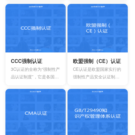
系,用来使食品安全危害风
购、人力资源管理以及集
险降低到较小或可接受的
成产品和过程开发方面的
水平,预测和防止在食品生
多个能力成熟度模型。虽
产过程中出现影响食品安
然这些模型在许多组织都
全的危害,防患于未然,降低
得到了良好的应用，但对
产品损耗。
于一些大型软件企业来
说，可能会出现需要同时
采用多种模型来改进自己
CCC强制认证
欧盟强制（CE）认证
多方面过程能力的情况。
3C认证的全称为“强制性产
CE认证是欧盟国家实行的
这时他们就会发现存在一
品认证制度”，它是各国**
强制性产品安全认证制
些问题
为保护消费者人身安全和
度，目的是为了保障欧盟
安全、加强产品质量管
国家人民的生命财产安
理、依照法律法规实施的
全，所以一般针对的都是
一种产品合格评定制度。
老百姓日常接触的到的具
所谓3C认证，就是中国强
有一定危险性的产品，比
制性产品认证制度，英文
如大部分带电的产品都有
名称China Compulsory
触电危险，所以都要做CE