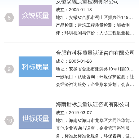
安徽众锐质量检测有限公司
部门批准后方可开展经营活动，具体经营
成立：2005-01-13
项目以相关部门批准文件或许可证件为
8
地址：安徽省合肥市蜀山区振兴路1499
准）一般项目：环境保护监测；环保咨询
号联东U谷一期11号楼
产品检测；建筑工程质量检测；能效测
服务；技术服务、技术开发、技术咨询、
评；环境检测与评价；人防工程质量检
技术交流、技术转让、技术推广；信息技
测；消防检测与安全评估；公路水运工程
术咨询服务。（除依法须经批准的项目
试验检测；市政工程检测；水利工程检
外，凭营业执照依法自主开展经营活动）
合肥市科标质量认证咨询有限公司
测；管道检测；安防检测；职业卫生及公
成立：2005-01-26
共场所卫生检测与评价；节能评估；绿色
9
地址：安徽省合肥市淝滨路10号1幢201
建材检测；绿色建筑咨询与检测；防雷装
室
一般项目：认证咨询；环境保护监测；社
置检测；雷电灾害风险评估；建筑机械及
会经济咨询服务；企业形象策划；会议及
建筑安全防护用品检测；机电设备检测；
展览服务；办公用品销售；计算机软硬件
新能源产品检测；能源审计；工程咨询；
及辅助设备零售；五金产品零售；建筑材
质量技术服务、咨询、推广、认证服务；
海南世标质量认证咨询有限公司
料销售；劳动保护用品销售；服装服饰零
产品标准及检验方法的研究、推广。（依
成立：2019-03-07
售；服装服饰出租；计算机及办公设备维
法须经批准的项目，经相关部门批准后方
10
地址：海南省海口市龙华区大同路华能大
修（除许可业务外，可自主依法经营法律
可开展经营活动）
厦15楼A2-19号
其他专业咨询与调查，企业管理咨询服
法规非禁止或限制的项目）许可项目：室
务，标准及标准化服务，环保咨询，健康
内环境检测；建筑劳务分包（依法须经批