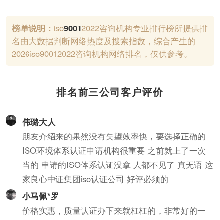
咨询，新材料技术推广服务，信息技术咨
准的项目，经相关部门批准后方可开展经
询服务，企业形象策划服务，其他人力资
营活动）
榜单说明：
iso
9001
2022咨询机构专业排行榜所提供排
源服务，旅游咨询服务，旅行社及相关服
名由大数据判断网络热度及搜索指数，综合产生的
务，房地产咨询服务，物业服务，文化活
2026iso90012022咨询机构网络排名，仅供参考。
动服务。
排名前三公司客户评价
伟璐大人
朋友介绍来的果然没有失望效率快，要选择正确的
ISO环境体系认证申请机构很重要 之前就上了一次
当的 申请的ISO体系认证没拿 人都不见了 真无语 这
家良心中证集团iso认证公司 好评必须的
小马佩*罗
价格实惠，质量认证办下来就杠杠的，非常好的一