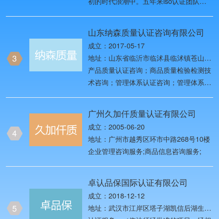
初的时代浪潮中。五年来iso认证团队始
终以创造用户价值为目标，一路创业创
新，历经名牌战略、多元化发展战略、国
山东纳森质量认证咨询有限公司
际化战略、全球化品牌战略四个发展阶
成立：2017-05-17
段，2019年进入第五个发展阶段——网
3
地址：山东省临沂市临沭县临沭镇苍山南
络化战略阶段，团队目前已发展为全国
路
产品质量认证咨询；商品质量检验检测技
ISO体系认证头部品牌。
术咨询；管理体系认证咨询；管理体系认
证培训；商品质量改进信息咨询；知识产
权服务；科技中介服务；高新科技研发；
广州久加仟质量认证有限公司
高新技术成果转化；新技术、新工艺的推
成立：2005-06-20
广；照明节能工程咨询、设计。（依法须
4
地址：广州市越秀区环市中路268号10楼
经批准的项目，经相关部门批准后方可开
企业管理咨询服务;商品信息咨询服务;
展经营活动）
卓认品保国际认证有限公司
成立：2018-12-12
5
地址：武汉市江岸区塔子湖凯信后湖生活