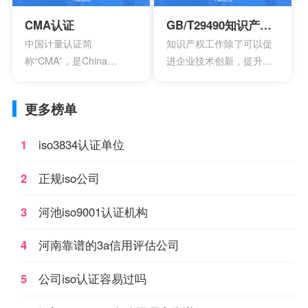
Certification，英文缩写
认证。
CCC。
CMA认证
GB/T29490知识产权管理体系认证
中国计量认证简
知识产权工作除了可以促
称“CMA”，是China
进企业技术创新，提升企
Inspection Body
业核心竞争力，改善企业
andLaboratory
市场竞争地位外，一些中
更多榜单
Mandatory Approval的英
央部位和地方政府出台的
文缩写。是根据中华人民
政策文件中，已经将企业
1
iso3834认证单位
共和国计量法的规定，由
知识产权管理规范认证情
省级以上人民政府计量行
况作为科技项目立项，以
2
正规iso公司
政部门对检测机构的检测
及高新技术企业、知识产
能力及可靠性进行的一种
权示范企业认定的重要参
3
河池iso9001认证机构
全面的认证及评价。这种
考条件，及早通过贯标认
认证对象是所有对社会出
证，将有利于企业享受有
4
河南靠谱的3a信用评估公司
具公正数据的产品质量监
关的国家政策，加快企业
督检验机构及其它各类实
发展。
5
公司iso认证容易过吗
验室；如各种产品质量监
督检验站、环境检测站、