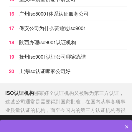
16
广州iso50001体系认证服务公司
17
保安公司为什么要通过iso9001
18
陕西办理iso9001认证机构
19
抚州iso9001认证公司哪家靠谱
20
上海iso认证哪家公司好
ISO认证机构
哪家好？认证机构又被称为第三方认证，
这些公司通常是需要得到国家批准，在国内从事各项事
业质量认证的机构，而至今国内的第三方认证机构有很
多，每年也在不断地查处违规机构，而国际权威的认证
热门分类
热门专题
×
机构有哪些呢？iso
9001
2022咨询机构排行榜经查认证