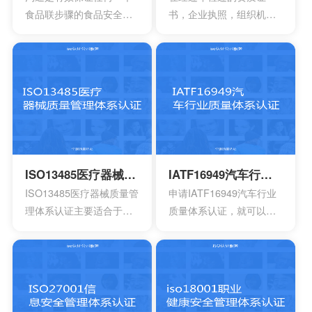
包含一系列因素的管理体
方式来表达。其实这一次
食品联步骤的食品安全危
书，企业执照，组织机构
系，其中包含职责信息，
的认证会通过4个完全不一
害可以有效得到控制和确
代码证是否齐全，这一点
沟通应急准备组织结构以
样的方面来有效介绍准备
认。其中会包含食品中上
非常的重要，因为会形成
及响应要素等等，能够持
的阶段，事实上这4个部分
游以及食品中下游之间的
受控的文件，并且进入到
续性改进职业的健康安
的内容大部分都是认证过
沟通。作为有效的食品安
运行改进的阶段。体系的
全。
程中所不可以缺少的，但
全体系，是有效建立架构
阶段就能够自行的完成，
是因为组织的架构和管理
化的管理体系，具有着运
也可以找到一些专业的机
的基础有所区别，所以可
作以及改进的效果。同时
构去协助。体系的文件，
能也会存在一定的差异
还能够有效达到危害控制
其中也会包含三大体系的
性。
的作用，在目前的食品行
手册，其中会包含各种操
ISO13485医疗器械质量管理体系认证
IATF16949汽车行业质量体系认证
业早已得到广泛的认可，
作指南，记录文件，还有
ISO13485医疗器械质量管
申请IATF16949汽车行业
可以有效用来确定所选择
规章制度，尽量要选择一
理体系认证主要适合于目
质量体系认证，就可以有
的策略，能够有效通过前
些专业的机构。
前的医疗器械开发生产安
效获得质量保证的标志，
期要求来进行联合的控
装以及相应的服务设计，
能够有效帮助企业第一时
制。
在目前的标准定义中，无
间获得顾客的信任，最终
论是单独性的使用又或者
就可以拥有着比较广阔的
是组合使用，都必须要符
市场空间。当企业在市场