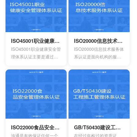
资质证书的复印件。生产
并且有效的方案，能够达
工艺的流程图以及工作原
到环境指标，有效实现环
理图。申请认证产品的一
境的方针，同时也可以给
些基础信息，比如质量报
予支持。环境管理体系所
告，用途信息，产量信
涉及到的要素包含计划，
息，还有技术信息等等。
活动组织，机构，程序以
ISO45001职业健康安全管理体系认证
ISO20000信息技术服务体系认证
产品标准清单，还有产品
及职责等等，会分成4个部
ISO45001职业健康安全管
ISO20000信息技术服务体
标准清单的法律法规。
分以及十七大要素。
理体系认证主要是通过专
系认证是面向机构的服务
业性的评估以及符合相应
管理标准，主要的目的是
法规的鉴定，能够有效寻
为了有效提供建立实施监
找出在目前产品，活动工
控以及改进的服务管理体
作环境里面的危险源。针
系模型。这是当前在金融
对一些不容许出现的风险
机构，高科技产业，还有
或者是危险，来有效制定
电信机构不可以缺少的一
合适的控制计划执行控制
个重要机制。这也让所有
的计划，定期检查评估职
的it管理者会拥有着参考的
业安全的计划或者是规
框架，能够达到管理it服务
ISO22000食品安全管理体系认证
GB/T50430建设工程施工管理体系认证
定。另外还需要有效创建
的效果，可以通过认证的
沟通是有效保证任何一个
在经过年检过的资质证