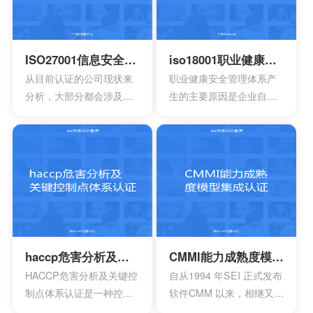
合相应的条件。主要适合
上拥有更好的发展空间
于疾病的诊断，疾病的预
时，就能够拥有更好的发
防，疾病的监护。损伤的
展效果，这也是不容错过
诊断，损伤的监护或者损
的。
ISO27001信息安全管理体系认证
iso18001职业健康安全管理体系认证
伤的治疗，同样也是解剖
从目前认证的公司现状来
职业健康安全管理体系产
生理过程的研究以及调
分析，大部分都会涉及到
生的主要原因是企业自身
整。
保险，电信数据处理中
发展的要求。随着企业规
心，以及银行等行业。在
模扩大和生产集约化程度
颁发信息安全管理体系
的提高，对企业的质量管
时，机构必须要获得国家
理和经营模式提出了更高
的认可，如此才具有审核
的要求。企业必须采用现
证书颁发证书的权利。
代化的管理模式，使包括
安全生产管理在内的所有
生产经营活动科学化、规
范化和法制化。
haccp危害分析及关键控制点体系认证
CMMI能力成熟度模型集成认证
HACCP危害分析及关键控
自从1994 年SEI 正式发布
制点体系认证是一种控制
软件CMM 以来，相继又开
食品安全危害的预防性体
发出了系统工程、软件采