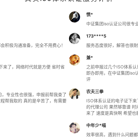
愤*
中证集团iso认证公司很
173****5
都会积极沟通准备，完全不用费心！
服务态度很好，解答也很耐
兼*
就下来了，网络时代就是方便 省时省
之前申报过几个ISO体系
即办即用，在中证集团is
评
农夫三拳
心的，专业性也很强，申报前帮我查了
程帮我取的 真的是辛苦了，有需要
ISO体系认证的电子证下来
的代理公司 果然够靠谱 时
来了 速度是真快啊 希望也
中年少*喵
效率很高，遇到什么问题都