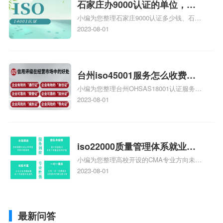
体系认证知识，详情可查看下方正文！
石家庄办9000认证的单位，石
小编为您整理石家庄9000认证多少钱、石家
家庄9000认证的公司
庄9000认证价格多少钱、石家庄9000认证
2023-08-01
大概多少钱、石家庄9000认证价格贵吗、石
家庄9000认证费用大概多钱相关iso体系认
证知识，详情可查看下方正文！
台州iso45001服务怎么收费，
小编为您整理台州OHSAS18001认证服务中
台州iso45001认证服务怎么收
心哪家收费便宜、台州ISO9000认证，哪个
2023-08-01
费
咨询公司服务好、台州CE认证,台州机械机
电CE认证、CE认证怎么收费、温州科普
ISO45001职业健康安全管理体系认证收费
标准是什么相关iso体系认证知识，详情可
iso22000质量管理体系就业方
查看下方正文！
小编为您整理高校开设的CMA专业方向未来
向，质量管理与认证就业方向
就业前景及就业方向如何、cma就业方向有
2023-08-01
哪些、国际质量认证专业的就业方向、cpa
和cma未来就业方向、大学生考完cma，就
哪些就业方向相关iso体系认证知识，详情
最新问答
可查看下方正文！