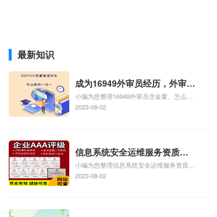
最新知识
成为16949外审员经历，外审员
小编为您整理16949外审员含金量、怎么才
16949
能成为注册的TS16949:2009的外审员、我
2023-08-02
也想16949外审员，不过不了解具体情况、
iso9000外审员、SA8000外审员培训相关
iso体系认证知识，详情可查看下方正文！
信息系统安全运维服务资质二
小编为您整理信息系统安全运维服务资质认
级费用，信息系统安全运维服
证证书机构有哪些、安全运维服务资质的费
2023-08-02
务资质二级
用是多少啊、安全运维服务资质哪家便宜、
安全运维服务资质认证哪家效率高、信息系
统安全集成服务资质认证的申请书相关iso