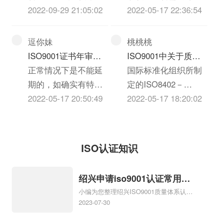
务部分也不是技术部
至少每个日历年(应进
你可以让机构提供本
2022-09-29 21:05:02
审核的工作量，对不
2022-05-17 22:36:54
分,是质量管理体系认
行再认证的年份除外)
地的UL认证就可以证
同规模的企业派驻的
证.
进行一次。初次认证
明，或者到实验室去
审核老师数量不一
逗你妹
桃桃桃
后的第一次监督审核
看一下吧，放心，毕
样，所以收取的费用
ISO9001证书年审最
ISO9001中关于质量
应在认证决定日期起
竟UL花费不少
也就不一样。
晚可以延迟多长时
正常情况下是不能延
的定义是什么？有哪
国际标准化组织所制
12个月内进行。”如
间？?
期的，如确实有特殊
个高人回答，急用，
定的ISO8402－
果...
情况情况，需要申请
2022-05-17 20:50:49
谢谢
1994《质量术语》标
2022-05-17 18:20:02
延期的，不同的认证
准中，对质量作了如
机构有不同的延期时
下的定义：“质量是反
间，通常为1~3个
映实体满足明确或隐
ISO认证知识
月。
含需要能力的特征和
特征的总和。”
绍兴申请iso9001认证常用指
小编为您整理绍兴ISO9001质量体系认
南，绍兴宁波iso9001认证申
证、绍兴ISO9001认证费用是多少钱、绍
2023-07-30
请指南
兴ISO9000认证、绍兴ISO9001认证要准