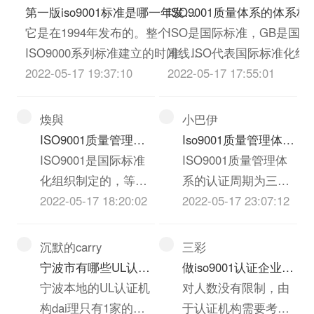
在为期3年的转换期中
第一版iso9001标准是哪一年发布
ISO9001质量体系的体系
并存。到2018年9
的？
它是在1994年发布的。整个
是什么？
ISO是国际标准，GB是国家
月，所有的
ISO9000系列标准建立的时间线如
准。ISO代表国际标准化组
ISO9001:2008证书都
下：1987年，ISO9000:1987（a
2022-05-17 19:37:10
（InternationalStandardOrg
2022-05-17 17:55:01
将作废并且失效。所
版）1994年，ISO9000:1994（b
的首字母缩写GB代表国标
有的获证组织需要采
版）即1987年为ISO9000系列首次
guobiao的首字母缩写）
煥與
小巴伊
取相关措施，在3年转
制定，1994年标准正式颁布包
ISO9001质量管理体
Iso9001质量管理体系
换期间，将其目前
括：
系证书，属于商务部
ISO9001是国际标准
三年到期了，可以复
ISO9001质量管理体
的...
ISO9001:1994ISO9002:1994ISO...
分还是技术部分？
化组织制定的，等同
审吗，还是需要重新
系的认证周期为三
于我国的GB/19001-
2022-05-17 18:20:02
做
年，第一年为初次审
2022-05-17 23:07:12
2008质量管理体系。
核，第二年和第三年
由国家认监委认证批
为监督审核。《管理
沉默的carry
三彩
准的第三方认证机构
体系认证机构要求》
宁波市有哪些UL认证
做iso9001认证企业有
颁发。是质量管理体
(CNAS-CC01-2015)
机构?
宁波本地的UL认证机
人数限制吗？
对人数没有限制，由
系认证证书不属于商
中规定：“监督审核应
构dai理只有1家的，
于认证机构需要考虑