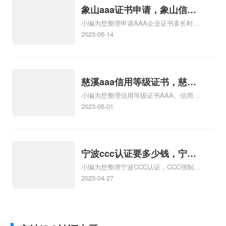
查看下方正文！
象山aaa证书申请，象山信用
小编为您整理申请AAA企业证书多长时
aaa证书申请
间、石家庄企业信用等级证书/AAA证书申
2023-05-14
请、申请AAA企业证书需要什么条件、怎
么申请国际信用等级aaa级认证证书、怎
么申请办理aaa信用评级认证证书相关iso
体系认证知识，详情可查看下方正文！
慈溪aaa信用等级证书，慈溪
小编为您整理信用等级证书AAA、信用等
aaa资信等级证书
级证书AAA信用如何申请、如何申请AAA
2023-05-01
信用等级证书、AAA信用等级证书的办
理、怎么申办AAA信用等级证书相关iso体
系认证知识，详情可查看下方正文！
宁波ccc认证要多少钱，宁波
小编为您整理宁波CCC认证，CCC强制
ccc认证多少钱
性，CCC产品认证，多少钱、宁波做CCC
2023-04-27
认证的费用办理3C认证要多少钱、ccc认
证要多少钱、做一个ccc认证要多少钱、
配电箱3CCCC认证要多少钱相关iso体系
认证知识，详情可查看下方正文！