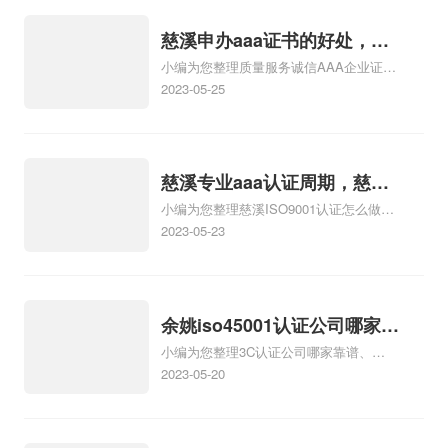
理、iso9001质量体系认证证书怎么办理
相关iso体系认证知识，详情可查看下方正
慈溪申办aaa证书的好处，慈
文！
小编为您整理质量服务诚信AAA企业证书
溪aaa证书的好处
怎么申办、怎么申办AAA信用等级证书、
2023-05-25
企业信用等级aaa证书有什么好处、怎样
申办AAA级信用企业、办理AAA信用认证
证书有哪些好处相关iso体系认证知识，详
情可查看下方正文！
慈溪专业aaa认证周期，慈溪
小编为您整理慈溪ISO9001认证怎么做、
专业aaa认证
慈溪CE认证、慈溪ISO14001认证怎么
2023-05-23
做、哪个机构办理AAA信用等级认证专
业、各位，有没有专业办理AAA信用等级
认证机构相关iso体系认证知识，详情可查
看下方正文！
余姚iso45001认证公司哪家靠
小编为您整理3C认证公司哪家靠谱、
谱，余姚iso45001公司哪家靠
ISO9001认证哪家公司靠谱、吉隆坡
2023-05-20
谱
ISO9001认证公司哪家靠谱、广州ISO认
证公司哪家靠谱、菲律宾ISO9001认证哪
家公司靠谱相关iso体系认证知识，详情可