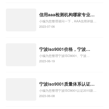
备哪些资料、浙江绍兴如何书写药品经营
质量管理规范认证申请书浙江绍兴相关iso
体系认证知识，详情可查看下方正文！
信用aaa检测机构哪家专业，
小编为您整理请问一下，AAA信用评级，
宁海信用aaa检测机构哪家专
哪家比较专业、有没有人办过AAA信用评
2023-07-06
业
级，哪家专业啊、东莞专业的AAA信用等
级评价证书机构选哪家、国衡信国际信用
评级中心AAA信用评级是什么，AAA信用
评级专业吗、请问一下，AAA信用等级，
宁波iso9001价格，宁波
哪家比较专业相关iso体系认证知识，详情
小编为您整理宁波ISO9001、宁波
iso9001体系价格
可查看下方正文！
ISO9001内审员、宁波ISO14001内审员、
2023-06-19
宁波TS16949内审员培训哪里比较好、宁
波ISO9001认证宁波有哪些机构有权利
做、宁波ISO9001认证怎么做、ISO9001
内审员证书宁波什么时候报名相关iso体系
宁波iso9001质量体系认证怎
认证知识，详情可查看下方正文！
小编为您整理宁波ISO9001认证2015新
么办理？宁波iso质量体系认
版，怎么办理、iso9001质量体系认证怎
2023-06-08
证办理怎么办理？
么办理、ISO9001质量体系认证怎么办
理、iso9001质量体系认证证书怎么办