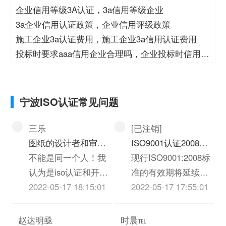
企业信用等级3A认证，3a信用等级企业
3a企业信用认证政策，企业信用评级政策
施工企业3a认证费用，施工企业3a信用认证费用
投标时要求aaa信用企业合理吗，企业投标时信用等
级
宁波ISO认证常见问题
三乐
[已注销]
图纸的设计者和审批
ISO9001认证2008版
同一个人吗？对应
不能是同一个人！我
标准什么时候过期？
现行ISO9001:2008标
ISO9001中的那个条
认为是iso认证和开发
准的有效期将延续至
款
确认7.3.6
2022-05-17 18:15:01
2018年9月23日。
2022-05-17 17:55:01
ISO9001:2008和
ISO9001:2015标准将
赵达明亟
时晨℡