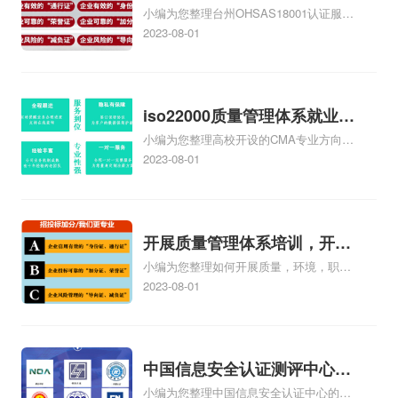
小编为您整理台州OHSAS18001认证服务
台州iso45001认证服务怎么收
中心哪家收费便宜、台州ISO9000认证，
2023-08-01
费
哪个咨询公司服务好、台州CE认证,台州
机械机电CE认证、CE认证怎么收费、温
州科普ISO45001职业健康安全管理体系
认证收费标准是什么相关iso体系认证知
iso22000质量管理体系就业方
识，详情可查看下方正文！
小编为您整理高校开设的CMA专业方向未
向，质量管理与认证就业方向
来就业前景及就业方向如何、cma就业方
2023-08-01
向有哪些、国际质量认证专业的就业方
向、cpa和cma未来就业方向、大学生考
完cma，就哪些就业方向相关iso体系认证
知识，详情可查看下方正文！
开展质量管理体系培训，开展
小编为您整理如何开展质量，环境，职业
质量管理体系五大过程培训
健康安全管理体系培训、营销部如何开展
2023-08-01
质量管理体系、如何开展内部质量管理体
系审核、如何开展ISO9001质量管理体系
认证工作、如何开展质量管理体系工
作.ppt相关iso体系认证知识，详情可查看
中国信息安全认证测评中心，
下方正文！
小编为您整理中国信息安全认证中心的机
信息安全测评认证中心