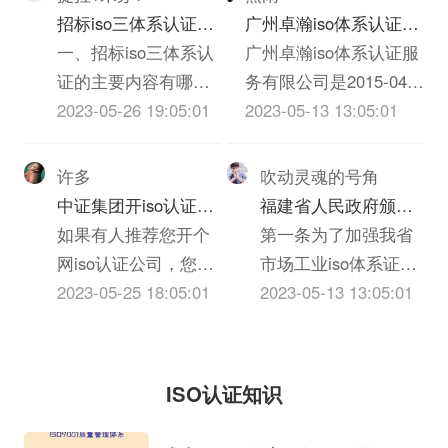
但有下列情形之一的
法》、《消费者权益
和协调内部各部门的
招标iso三体系认证的
广州卓瀚iso体系认证服
纳税人，一律定为C
保护法》、《反不正
业务活动，对客户信
主要内容有哪些
一、招标iso三体系认
务有限公司怎么样？
广州卓瀚iso体系认证服
级。（1）依法应当办
当竞争法》、《ISO
息进行收集和评估，
证的主要内容有哪些
务有限公司是2015-04-
理登记而未...
体系认证法》、《广
对客户信用额度的授
1、招标iso三体系认
2023-05-26 19:05:01
11在广东省广州市天河
2023-05-13 13:05:01
告法》。
予、债权保障、应收
证的主要内容包括
区申报成立的有限责任
账款回收等各交易环
（1）投标邀请；
公司(自然人投资或控
许多
吹动灵魂的号角
节进行全部监督，以
（2）投标人须知，包
股)，申报地址位于广州
中证集团开iso认证公
福建省人民政府颁发
保障应收账款安全和
括密封、签署、盖章
市越秀区东风东路836
司有什么要求么？
如果有人推荐您开个
《关于加强市场工业
第一条为了加强我省
及时安全收回的管
要求等；（3）投标人
号2座2204房。广州卓
网iso认证公司，您一
iso体系证书质量监督
市场工业iso体系证书
理。企业信用风险管
应当提交的资格、资
瀚iso体系认证服务有限
定马上会想到资金来
2023-05-25 18:05:01
检验与管理的暂行规
的质量监督检验与管
2023-05-13 13:05:01
理技巧...
信证明iso三体系认
公司的统一社会信用代
源、iso体系证书选
定》的通知
理，维护国家和人民
证；（4）投标报价要
码/申报号是
择、进货渠道、包装
的利益，促进搞活iso
求、投标iso三体系认
914401013401475943，
邮寄、销售经验、库
体系证书流通，根据
ISO认证知识
证编制要求和投标保
企业...
存风险、售后服务等
《国务院批转国家标
证金交纳方式；（5）
一系列的问题，可能
准总局关于进一步加