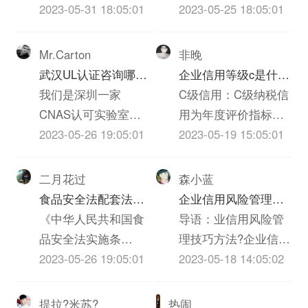
业的产业、基础素
2023-05-31 18:05:01
质检、实验员岗位上
2023-05-25 18:05:01
质、经营管理、认证
都干过，深知质量的
老师和外部支持等等
重要，一下根据我的
Mr.Carton
非晚
诸多方面进行的综合
经历和体会，谈谈我
武汉UL认证咨询哪家
企业信用等级c是什么
评价。信用评级有着
对质量的看法，不当
机构啊？必须是可以
我们是深圳一家
意思
C级信用：C级纳税信
完整的体系，包括信
之处请大家批评指正!
做IT类iso三体系认证
CNAS认可实验室，
用为年度评价指标得
用评级的要素和指
质量管理是企业发展
UL认证的机构？
也是UL认证的一家实
2023-05-26 19:05:01
分40分以上不满70分
2023-05-19 15:05:01
标、信用评级的等级
的永恒的主题，质量
验室，不知道贵司具
的。根据国税总局
和标准、信用评级的
就是效益，质量就是
体是什么ITiso三体系
《纳税信誉等级评定
二月花过
森小蓝
方法和模型等方面的
信誉，质量就是市
认证，具体事宜也可
管理试行办法》（国
食品安全法配套法规
企业信用风险管理技
内容。企业信用评价
场，质量就是企业的
以跟我交流。联系方
税发【2003】92号）
和农iso三体系认证质
《中华人民共和国食
巧方法
导语：业信用风险管
指标的设定应充分考
生命，没有过硬的iso
式见我Bai空间，谢
第五条规定，考核分
量安全法配套法规分
品安全法实施条
理技巧方法?企业信用
虑下列原则：1、全面
三体系认证质量就没
谢！
在20分以上60分以下
别是什么？
例》、《农iso三体系
2023-05-26 19:05:01
管理，又称“赊销风险
2023-05-18 14:05:02
性：能较全面...
有企业...
的，认定为C级。考
认证质量安全法》、
管理”，就是通过制定
评分在60分以上的，
《iso三体系认证质量
企业信用政策，指导
提拉?米苏?
热闹