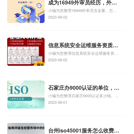
成为16949外审员经历，外审
招标项目的...
会觉得困难重重、麻
强iso三体系认证质量
小编为您整理16949外审员含金量、怎么
员16949
烦多多，让您一筹莫
监督检验工作报告的
才能成为注册的TS16949:2009的外审
2023-08-02
展。按照通常的网iso
通知》和有关法律、
员、我也想16949外审员，不过不了解具
体情况、iso9000外审员、SA8000外审员
认证公司经营方式来
法规，制订本暂行规
培训相关iso体系认证知识，详情可查看下
说，可不就是这样，
定。第二条凡投放我
方正文！
信息系统安全运维服务资质二
没有自己的商务网
省市场的工业iso体系
小编为您整理信息系统安全运维服务资质
级费用，信息系统安全运维服
站，缺少启动资金，
证书，均按照...
认证证书机构有哪些、安全运维服务资质
2023-08-02
务资质二级
不...
的费用是多少啊、安全运维服务资质哪家
便宜、安全运维服务资质认证哪家效率
高、信息系统安全集成服务资质认证的申
请书相关iso体系认证知识，详情可查看下
石家庄办9000认证的单位，石
方正文！
小编为您整理石家庄9000认证多少钱、石
家庄9000认证的公司
家庄9000认证价格多少钱、石家庄9000认
2023-08-01
证大概多少钱、石家庄9000认证价格贵
吗、石家庄9000认证费用大概多钱相关
iso体系认证知识，详情可查看下方正文！
台州iso45001服务怎么收费，