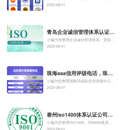
构简介、戴尔有没有国家信息安全测评信
2023-08-01
息安全服务资质证书【安全工程类一
级】、信息安全等级保护测评机构是做什
么的、四川的企业在哪里办理中国信息安
全认证中心颁发的信息安全服务资质认证
青岛企业诚信管理体系认证，
如何办理、第三方安全测评cma测评机构
小编为您整理企业诚信管理体系、贵阳企
青岛诚信企业证书
为什么这么贵相关iso体系认证知识，详情
业诚信管理体系认证怎么样、企业诚信管
2023-08-01
可查看下方正文！
理体系认证培训哪家专业、诚信管理体系
认证咨询企业哪家好、企业诚信管理体系
内审员培训价格相关iso体系认证知识，详
情可查看下方正文！
珠海aaa信用评级电话，珠海
小编为您整理国衡信国际信用评级中心
aaa信用评级
AAA信用评级是什么，AAA信用评级专业
2023-08-01
吗、美国信用评级AAA是什么、中国是不
是AAA信用评级、aaa信用评级怎样办
理、如何办理AAA信用评级相关iso体系认
证知识，详情可查看下方正文！
泰州iso1400体系认证公司，
小编为您整理ISO1400、SA8000体系认
泰州iso1400体系认证
证、ISO1400、SA8000是什么体系认
2023-08-01