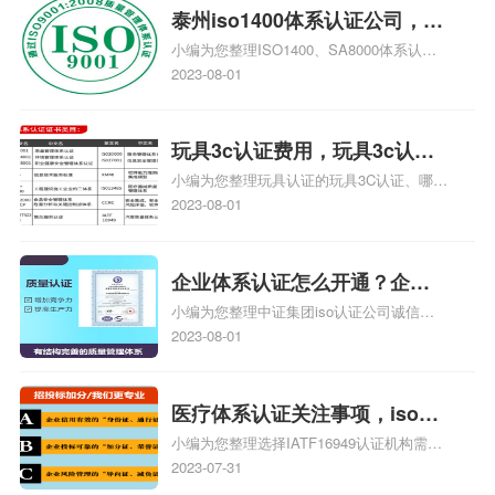
泰州iso1400体系认证公司，泰
小编为您整理ISO1400、SA8000体系认
州iso1400体系认证
证、ISO1400、SA8000是什么体系认证、
2023-08-01
泰州做ISO9000认证，哪个认证公司最专
业、iso1400体系基础知识去哪里找、在泰
州做ISO9000认证哪家咨询公司最好相关iso
玩具3c认证费用，玩具3c认证
体系认证知识，详情可查看下方正文！
小编为您整理玩具认证的玩具3C认证、哪些
流程费用
玩具3c认证玩具3c认证标准、奥特曼玩具3c
2023-08-01
认证、玩具CE认证的费用玩具CE认证需要
的文件、童心玩具3C认证了吗相关iso体系
认证知识，详情可查看下方正文！
企业体系认证怎么开通？企业
小编为您整理中证集团iso认证公司诚信通
家认证怎么开通？
怎么开通、中证集团网怎么开通中证集团
2023-08-01
iso认证公司、企业体系认证怎么办理、企
业怎么选择体系认证机构、企业做iso体系
三体系怎么认证最快相关iso体系认证知
医疗体系认证关注事项，iso体
识，详情可查看下方正文！
小编为您整理选择IATF16949认证机构需要
系关注重点
重点关注哪些事项、ISO13485医疗体系认
2023-07-31
证做一个多少钱、ISO9001体系认证周期多