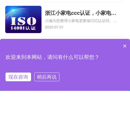
久，要注意的事项、ISO13485是医疗体系
行业的认证、质量管理体系以什么为关注焦
浙江小家电ccc认证，小家电
点关注输出关注绩效相关iso体系认证知
小编为您整理小家电需要做CCC认证吗、小
ccc认证
识，详情可查看下方正文！
家电ccc认证有没有要求电源线阻燃、小家
2023-07-31
电可以不提供CCC认证吗、浙江甬兴ccc认
证是什么、浙江上虞专用风机是否通过ccc
×
认证相关iso体系认证知识，详情可查看下
iso10012管理体系咨询费用，
方正文！
小编为您整理iso9000质量管理体系咨询费
安徽iso10012管理体系咨询费
欢迎来到本网站，请问有什么可以帮您？
用多少、ISO10012测量管理体系认证怎么
2023-07-31
用
认证、测绘企业ISO10012测量管理体系程
序文件汇编、盐城iso10012测量管理体系找
现在咨询
稍后再说
哪家好、盐城iso10012测量管理体系认证哪
iso1400是什么管理体系？
立即申报
家好相关iso体系认证知识，详情可查看下
小编为您整理ISO1400是什么、ISO1400、
iso1400管理体系是什么？
方正文！
SA8000是什么体系认证、ISO9001，
2023-07-31
ISO9000nbsp;，ISO1400质量管理体系的
具体内容是什么、iso1400的概念是什么
啊、Iso1400环境管理体系的定义相关iso体
iso认证证书概念，iso标准概念
系认证知识，详情可查看下方正文！
小编为您整理ISO／TS16949：2009的概