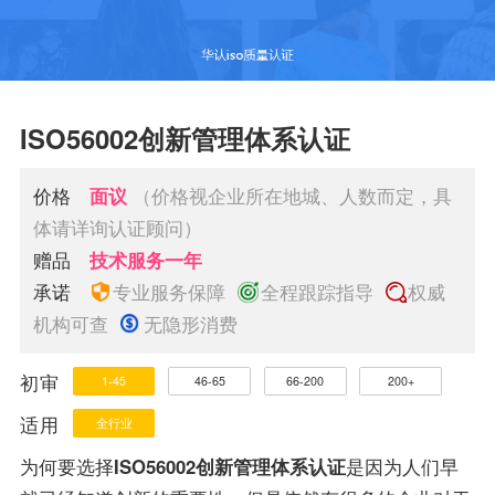
ISO56002创新管理体系认证
价格
面议
（价格视企业所在地城、人数而定，具
体请详询认证顾问）
赠品
技术服务一年
承诺
专业服务保障
全程跟踪指导
权威
机构可查
无隐形消费
初审
1-45
46-65
66-200
200+
适用
全行业
为何要选择
ISO56002创新管理体系认证
是因为人们早