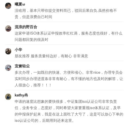
曦夏ω
没啥用，基本只帮你提交资料而已，驳回后果自负.虽然价格不
贵，但是浪费自己时间
流浪的野百合
这家申请ISO体系认证申报效率杠杠滴，服务态度也很好，有什么
问题都回复的很及时
小辛
朋友推荐 服务质量特边好，有耐心 非常满意
宜箫轻尘
多次办理，一如既往的快速、方便和省心。非常nice，办理专员会
实时同步办理进度条非常有耐心，有不懂的地方也及时的解答，让
人很放心，推荐！！！
kathy冉
申请的速度比想象的要快很多，中证集团iso认证公司非常负责
任，业务专业，态度好，同时希望大家要重视iso体系认证，及早
的申报保护起来，我是在这上面吃了大亏了，这是可以放心下单的
iso认证公司的，后期用到还来这里。