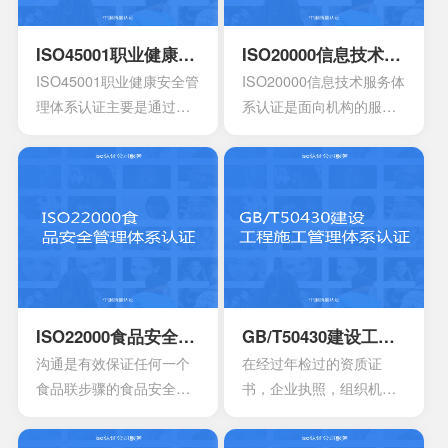
告，用途信息，产量信
涉及到的要素包含计划，
息，还有技术信息等等。
活动组织，机构，程序以
ISO45001职业健康安全管理体系认证
ISO20000信息技术服务体系认证
产品标准清单，还有产品
及职责等等，会分成4个部
ISO45001职业健康安全管
ISO20000信息技术服务体
标准清单的法律法规。
分以及十七大要素。
理体系认证主要是通过专
系认证是面向机构的服务
业性的评估以及符合相应
管理标准，主要的目的是
法规的鉴定，能够有效寻
为了有效提供建立实施监
找出在目前产品，活动工
控以及改进的服务管理体
作环境里面的危险源。针
系模型。这是当前在金融
对一些不容许出现的风险
机构，高科技产业，还有
或者是危险，来有效制定
电信机构不可以缺少的一
合适的控制计划执行控制
个重要机制。这也让所有
的计划，定期检查评估职
的it管理者会拥有着参考的
业安全的计划或者是规
框架，能够达到管理it服务
ISO22000食品安全管理体系认证
GB/T50430建设工程施工管理体系认证
定。另外还需要有效创建
的效果，可以通过认证的
沟通是有效保证任何一个
在经过年检过的资质证
包含一系列因素的管理体
方式来表达。其实这一次
食品联步骤的食品安全危
书，企业执照，组织机构
系，其中包含职责信息，
的认证会通过4个完全不一
害可以有效得到控制和确
代码证是否齐全，这一点
沟通应急准备组织结构以
样的方面来有效介绍准备
认。其中会包含食品中上
非常的重要，因为会形成