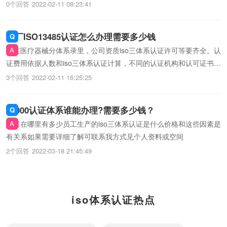
可以先找咨询管理公司去贵公司帮您做材料，可以全权托付给咨询公
0个回答
2022-02-11 08:23:41
司，一般一个月左右出证，价格普遍是18K，要根据您认证的范围以
及企业人数算出价格！！
工厂ISO13485认证怎么办理需要多少钱
要在医疗器械分体系录里，公司资质iso三体系认证许可等要齐全。认
证费用依据人数和iso三体系认证计算，不同的认证机构和认可证书价
格不一样，一般小型企业的认证费范围在一两万左右
3个回答
2022-02-11 16:25:25
18000认证体系谁能办理?需要多少钱？
公司在哪里有多少员工生产的iso三体系认证是什么价格和这些因素是
有关系如果需要详细了解可联系我方式见个人资料或空间
2个回答
2022-03-18 21:45:49
iso体系认证热点