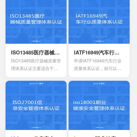
及响应要素等等，能够持
的阶段，事实上这4个部分
游以及食品中下游之间的
受控的文件，并且进入到
续性改进职业的健康安
的内容大部分都是认证过
沟通。作为有效的食品安
运行改进的阶段。体系的
全。
程中所不可以缺少的，但
全体系，是有效建立架构
阶段就能够自行的完成，
是因为组织的架构和管理
化的管理体系，具有着运
也可以找到一些专业的机
的基础有所区别，所以可
作以及改进的效果。同时
构去协助。体系的文件，
能也会存在一定的差异
还能够有效达到危害控制
其中也会包含三大体系的
性。
的作用，在目前的食品行
手册，其中会包含各种操
ISO13485医疗器械质量管理体系认证
IATF16949汽车行业质量体系认证
业早已得到广泛的认可，
作指南，记录文件，还有
ISO13485医疗器械质量管
申请IATF16949汽车行业
可以有效用来确定所选择
规章制度，尽量要选择一
理体系认证主要适合于目
质量体系认证，就可以有
的策略，能够有效通过前
些专业的机构。
前的医疗器械开发生产安
效获得质量保证的标志，
期要求来进行联合的控
装以及相应的服务设计，
能够有效帮助企业第一时
制。
在目前的标准定义中，无
间获得顾客的信任，最终
论是单独性的使用又或者
就可以拥有着比较广阔的
是组合使用，都必须要符
市场空间。当企业在市场
合相应的条件。主要适合
上拥有更好的发展空间
于疾病的诊断，疾病的预
时，就能够拥有更好的发
防，疾病的监护。损伤的
展效果，这也是不容错过
诊断，损伤的监护或者损
的。