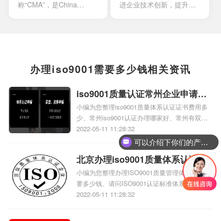
称“CMA”，是China
进企业技术创新，提升企
Inspection Body
业核心竞争力，改善企业
andLaboratory
市场竞争地位外，一些中
Mandatory Approval的英
央部位和地方政府出台的
文缩写。是根据中华人民
政策文件中，已经将企业
共和国计量法的规定，由
知识产权管理规范认证情
办理iso9001需要多少钱相关资讯
省级以上人民政府计量行
况作为科技项目立项，以
政部门对检测机构的检测
及高新技术企业、知识产
iso9001质量认证常州企业申请办
能力及可靠性进行的一种
权示范企业认定的重要参
小编为您整理iso9001质量体系认证证书费用多
理需要多少钱
全面的认证及评价。这种
考条件，及早通过贯标认
少、常州iso9001认证办理哪家好、常州有双
认证对象是所有对社会出
证，将有利于企业享受有
软、iso9001认证的企业吗、ISO9001体系认证
2022-05-11 11:28:32
最快多少周办理下来、常州iso9001认证公司中
具公正数据的产品质量监
关的国家政策，加快企业
可以介绍下你们的产品么？
心找哪家啊、申请ISO9001要什么流程相关iso
督检验机构及其它各类实
发展。
北京办理iso9001质量体系认证需
体系认证知识，详情可查看下方正文！
验室；如各种产品质量监
小编为您整理办理ISO9001质量管理体系认证需
要多少钱
督检验站、环境检测站、
要多少钱、请问ISO9001认证标准体系中，主要
疾病预防控制中心等等。
包括哪些iso三体系认证，比较具体的、取得
2022-05-11 11:28:32
ISO9001认证能给公司带来什么好处呀、食品安
全质量管理体系认证（包括HACCP在内）具体