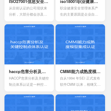
ISO27001信息安全管理体系认证
iso18001职业健康安全管理体系认证
伤的治疗，同样也是解剖
从目前认证的公司现状来
职业健康安全管理体系产
生理过程的研究以及调
分析，大部分都会涉及到
生的主要原因是企业自身
整。
保险，电信数据处理中
发展的要求。随着企业规
心，以及银行等行业。在
模扩大和生产集约化程度
颁发信息安全管理体系
的提高，对企业的质量管
时，机构必须要获得国家
理和经营模式提出了更高
的认可，如此才具有审核
的要求。企业必须采用现
证书颁发证书的权利。
代化的管理模式，使包括
安全生产管理在内的所有
生产经营活动科学化、规
范化和法制化。
haccp危害分析及关键控制点体系认证
CMMI能力成熟度模型集成认证
HACCP危害分析及关键控
自从1994 年SEI 正式发布
制点体系认证是一种控制
软件CMM 以来，相继又开
食品安全危害的预防性体
发出了系统工程、软件采
系,用来使食品安全危害风
购、人力资源管理以及集
险降低到较小或可接受的
成产品和过程开发方面的
水平,预测和防止在食品生
多个能力成熟度模型。虽