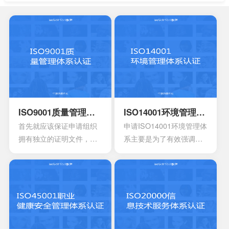
ISO9001质量管理体系认证
ISO14001环境管理体系认证
首先就应该保证申请组织
申请ISO14001环境管理体
拥有独立的证明文件，其
系主要是为了有效强调持
中包含组织机构代码证或
续性的改进，要求组织创
者是已经年检的营业执
建明确的职责，运作规范
照。另外还有许可证以及
化的管理体系。通过合理
资质证书的复印件。生产
并且有效的方案，能够达
工艺的流程图以及工作原
到环境指标，有效实现环
理图。申请认证产品的一
境的方针，同时也可以给
些基础信息，比如质量报
予支持。环境管理体系所