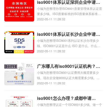
iso9001体系认证深圳企业申请办
涵义是什么呀、ISO9000和ISO9001认证有什么
区别相关iso体系认证知识，详情可查看下方正
小编为您整理办理ISO9001质量管理体系认证需
理需要多少钱
文！
要多少钱、ISO质量标准的ISO质量体系标准作
用、iso9001质量管理体系国家标准号和国际标
2022-05-11 11:28:32
准号、ISO质量检测标准都有哪些、iso9001国
际标准化组织国际标准质量管理体系 要求、办
iso9001体系认证长沙企业申请办
理iso9001国际质量标准准备哪些材料相关iso体
系认证知识，详情可查看下方正文！
小编为您整理ISO9001系列认证长沙办理多少
理需要多少钱
钱、​ISO9001认证是什么 ISO 是什么、什么是
ISO、什么是iso9001认证、什么是ISO、
2022-05-11 11:28:32
ISO9001质量管理体系认证的核心是什么相关
iso体系认证知识，详情可查看下方正文！
广东哪儿有iso9001认证机构？
小编为您整理ISO9001认证费用大概需要多少
iso9001大概需要多少钱？
钱、现在企业做9000认证大概需要多少钱。、
企业做ISO9001认证大概需要多少钱、ISO9001
2022-05-11 11:28:32
认证费用大概需要多少钱相关iso体系认证知
识，详情可查看下方正文！
iso9001怎么办理？成都申请
小编为您整理认证一个ISO9001多少钱、做一个
iso9001认证多少钱？