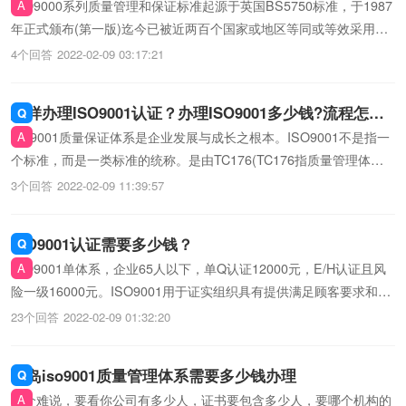
ISO9000系列质量管理和保证标准起源于英国BS5750标准，于1987
年正式颁布(第一版)迄今已被近两百个国家或地区等同或等效采用。
ISO9000标准的贯彻、推行以及ISO9000质量体系认证的发展为提高
4个回答
2022-02-09 03:17:21
企业质量保证能力、减低企业采购/销售成本/风险、消除贸易壁垒等
做出了积极...
怎样办理ISO9001认证？办理ISO9001多少钱?流程怎
样？
SO9001质量保证体系是企业发展与成长之根本。ISO9001不是指一
个标准，而是一类标准的统称。是由TC176(TC176指质量管理体系
技术委员会)制定的所有国际标准，是ISO12000多个标准中最畅销、
3个回答
2022-02-09 11:39:57
最普遍的iso三体系认证。需要提供详细的iso三体系认证规格书，费
用在1.2万左右，需要审厂
ISO9001认证需要多少钱？
ISO9001单体系，企业65人以下，单Q认证12000元，E/H认证且风
险一级16000元。ISO9001用于证实组织具有提供满足顾客要求和适
用法规要求的iso三体系认证的能力，目的在于增进顾客满意。随着
23个回答
2022-02-09 01:32:20
iso体系证书经济的不断扩大和日益国际化，为提高iso三体系认证的
信誉、维护生产者、经销者、用户和消费者各方...
青岛iso9001质量管理体系需要多少钱办理
这个难说，要看你公司有多少人，证书要包含多少人，要哪个机构的