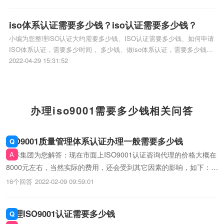
ISO9001完全办下来得需要多少钱、ISO9001认
证需要多少钱，费用和办理证书多久相关iso体
iso体系认证需要多少钱？iso认证需要多少钱？
系认证知识，详情可查看下方正文！
小编为您整理ISO认证大约需要多少钱、ISO认证需要多少钱、如何申请
ISO体系认证，需要多少时间， 多少钱、做iso体系认证，需要多少钱，
怎么认证、iso体系认证多少钱相关iso体系认证知识，详情可查看下方正
2022-04-29 15:31:52
文！
办理iso9001需要多少钱相关问答
ISO9001质量管理体系认证办理一般需要多少钱
贯标集团为您解答：现在市面上ISO9001认证咨询代理的价格大概在
8000元左右，当然实际的费用，还会受到其它因素的影响，如下：首
先就是人员的数量，认证公司在进行认证的时候需要根据公司人员数
16个回答
2022-02-09 09:59:01
量来安排审计时间，这就导致人数越多的机构审查时间会越长，这也
意味着认证机构的审计成本越高，...
办理ISO9001认证需要多少钱