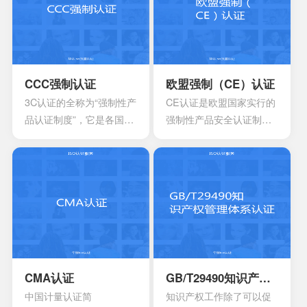
产过程中出现影响食品安
然这些模型在许多组织都
全的危害,防患于未然,降低
得到了良好的应用，但对
产品损耗。
于一些大型软件企业来
说，可能会出现需要同时
采用多种模型来改进自己
CCC强制认证
欧盟强制（CE）认证
多方面过程能力的情况。
3C认证的全称为“强制性产
CE认证是欧盟国家实行的
这时他们就会发现存在一
品认证制度”，它是各国**
强制性产品安全认证制
些问题
为保护消费者人身安全和
度，目的是为了保障欧盟
安全、加强产品质量管
国家人民的生命财产安
理、依照法律法规实施的
全，所以一般针对的都是
一种产品合格评定制度。
老百姓日常接触的到的具
所谓3C认证，就是中国强
有一定危险性的产品，比
制性产品认证制度，英文
如大部分带电的产品都有
名称China Compulsory
触电危险，所以都要做CE
Certification，英文缩写
认证。
CCC。
CMA认证
GB/T29490知识产权管理体系认证
中国计量认证简
知识产权工作除了可以促