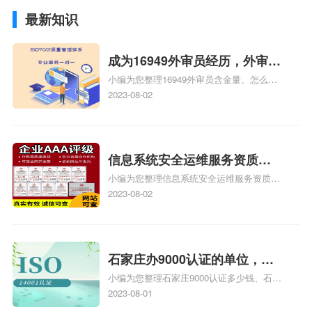
最新知识
成为16949外审员经历，外审员
小编为您整理16949外审员含金量、怎么才
16949
能成为注册的TS16949:2009的外审员、我
2023-08-02
也想16949外审员，不过不了解具体情况、
iso9000外审员、SA8000外审员培训相关
iso体系认证知识，详情可查看下方正文！
信息系统安全运维服务资质二
小编为您整理信息系统安全运维服务资质认
级费用，信息系统安全运维服
证证书机构有哪些、安全运维服务资质的费
2023-08-02
务资质二级
用是多少啊、安全运维服务资质哪家便宜、
安全运维服务资质认证哪家效率高、信息系
统安全集成服务资质认证的申请书相关iso
体系认证知识，详情可查看下方正文！
石家庄办9000认证的单位，石
小编为您整理石家庄9000认证多少钱、石家
家庄9000认证的公司
庄9000认证价格多少钱、石家庄9000认证
2023-08-01
大概多少钱、石家庄9000认证价格贵吗、石