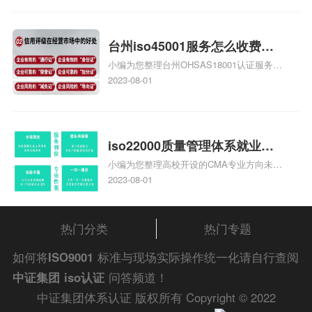
家庄9000认证费用大概多钱相关iso体系认
证知识，详情可查看下方正文！
台州iso45001服务怎么收费，
小编为您整理台州OHSAS18001认证服务中
台州iso45001认证服务怎么收
心哪家收费便宜、台州ISO9000认证，哪个
2023-08-01
费
咨询公司服务好、台州CE认证,台州机械机
电CE认证、CE认证怎么收费、温州科普
ISO45001职业健康安全管理体系认证收费
标准是什么相关iso体系认证知识，详情可
iso22000质量管理体系就业方
查看下方正文！
小编为您整理高校开设的CMA专业方向未来
向，质量管理与认证就业方向
就业前景及就业方向如何、cma就业方向有
2023-08-01
哪些、国际质量认证专业的就业方向、cpa
和cma未来就业方向、大学生考完cma，就
哪些就业方向相关iso体系认证知识，详情
热门分类
热门专题
可查看下方正文！
如何将
ISO9001
标准与现场实际操作统一化请自行查阅
中证集团
iso认证
问答频道！
中证集团体系认证 版权所有 Copyright © 2022