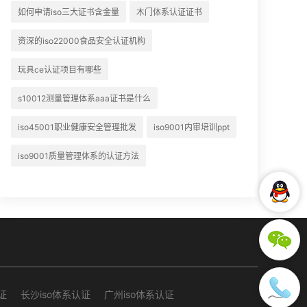
如何申请iso三大证书含金量
木门体系认证证书
资深的iso22000食品安全认证机构
玩具ce认证项目有哪些
s10012测量管理体系aaa证书是什么
iso45001职业健康安全管理批发
iso9001内审培训ppt
iso9001质量管理体系的认证方法
证
长沙iso体系认证
广州iso体系认证