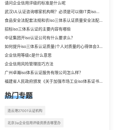
向相关iso体系认证知识，详情可查看
请问企业信用评级的标准是什么呢
下方正文！
武汉UL认证咨询哪家机构啊？必须是可以做IT类iso三体系认证UL认证的机构？
食品安全法配套法规和农iso三体系认证质量安全法配套法规分别是什么？
招标iso三体系认证的主要内容有哪些
中证集团开iso认证公司有什么要求么？
如何提升iso三体系认证质量(个人对质量的心得体会300字)
企业信用等级c是什么意思
企业信用风险管理技巧方法
广州卓瀚iso体系认证服务有限公司怎么样？
福建省人民政府颁发《关于加强市场工业iso体系证书质量监督检验与管理的暂行规定》的通知
热门专题
连云港27001认证机构
北京3a企业信用评级资质去哪里办