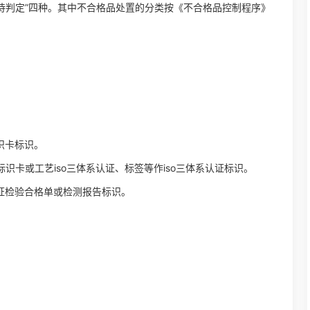
”、“待判定”四种。其中不合格品处置的分类按《不合格品控制程序》
识卡标识。
识卡或工艺iso三体系认证、标签等作iso三体系认证标识。
认证检验合格单或检测报告标识。