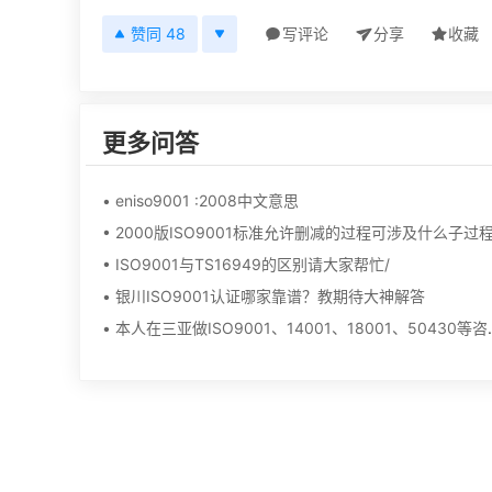
赞同 48
写评论
分享
收藏
更多问答
• eniso9001 :2008中文意思
• 2000版ISO9001标准允许删减的过程可涉及什么子过
• ISO9001与TS16949的区别请大家帮忙/
• 银川ISO9001认证哪家靠谱？教期待大神解答
• 本人在三亚做ISO9001、1