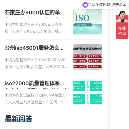
服务资质的费用是多少啊、安全运维
可以介绍下你们的产品么
服务资质哪家便宜、安全运维服务资
石家庄办9000认证的单
质认证哪家效率高、信息系统安全集
位，石家庄9000认证的公
成服务资质认证的申请书相关iso体系
小编为您整理石家庄9000认证多少
司
认证知识，详情可查看下方正文！
钱、石家庄9000认证价格多少钱、石
家庄9000认证大概多少钱、石家庄90
00认证价格贵吗、石家庄9000认证费
台州iso45001服务怎么收
用大概多钱相关iso体系认证知识，详
费，台州iso45001认证服
情可查看下方正文！
小编为您整理台州OHSAS18001认证
务怎么收费
服务中心哪家收费便宜、台州ISO900
0认证，哪个咨询公司服务好、台州C
E认证,台州机械机电CE认证、CE认证
iso22000质量管理体系就
怎么收费、温州科普ISO45001职业健
业方向，质量管理与认证就
康安全管理体系认证收费标准是什么
小编为您整理高校开设的CMA专业方
业方向
相关iso体系认证知识，详情可查看下
向未来就业前景及就业方向如何、cm
方正文！
a就业方向有哪些、国际质量认证专业
的就业方向、cpa和cma未来就业方
最新问答
向、大学生考完cma，就哪些就业方