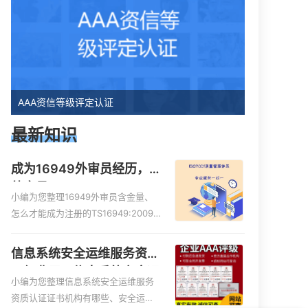
AAA资信等级评定认证
最新知识
成为16949外审员经历，
外审员16949
小编为您整理16949外审员含金量、
怎么才能成为注册的TS16949:2009
的外审员、我也想16949外审员，不
过不了解具体情况、iso9000外审
信息系统安全运维服务资质
员、SA8000外审员培训相关iso体系
二级费用，信息系统安全运
认证知识，详情可查看下方正文！
小编为您整理信息系统安全运维服务
维服务资质二级
资质认证证书机构有哪些、安全运维