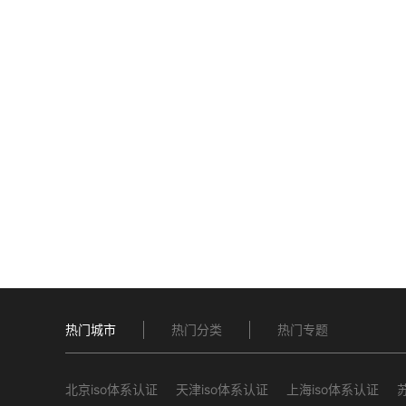
热门城市
热门分类
热门专题
北京iso体系认证
天津iso体系认证
上海iso体系认证