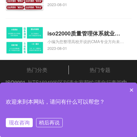
心哪家收费便宜、台州ISO9000认证，哪个
2023-08-01
费
咨询公司服务好、台州CE认证,台州机械机
电CE认证、CE认证怎么收费、温州科普
ISO45001职业健康安全管理体系认证收费
标准是什么相关iso体系认证知识，详情可
iso22000质量管理体系就业方
查看下方正文！
小编为您整理高校开设的CMA专业方向未来
向，质量管理与认证就业方向
就业前景及就业方向如何、cma就业方向有
2023-08-01
哪些、国际质量认证专业的就业方向、cpa
和cma未来就业方向、大学生考完cma，就
哪些就业方向相关iso体系认证知识，详情
热门分类
热门专题
可查看下方正文！
ISO9001
与TS16949的区别请大家帮忙/请自行查阅
中
×
证集团
iso认证
问答频道！
中证集团体系认证 版权所有 Copyright © 2022
欢迎来到本网站，请问有什么可以帮您？
渝ICP备2021005902号-4
渝公网安备 50010502003954号
现在咨询
稍后再说
联系我们
在线咨询