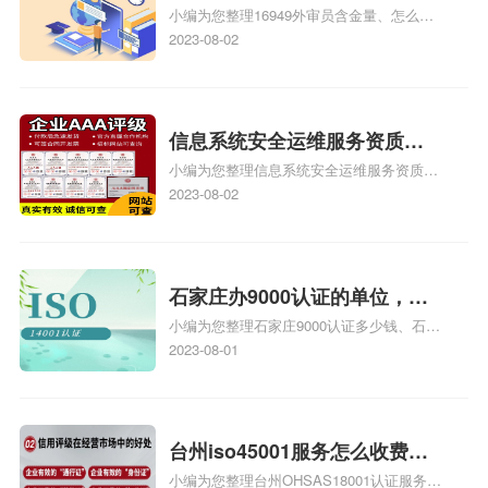
小编为您整理16949外审员含金量、怎么才
16949
能成为注册的TS16949:2009的外审员、我
2023-08-02
也想16949外审员，不过不了解具体情况、
iso9000外审员、SA8000外审员培训相关
iso体系认证知识，详情可查看下方正文！
信息系统安全运维服务资质二
小编为您整理信息系统安全运维服务资质认
级费用，信息系统安全运维服
证证书机构有哪些、安全运维服务资质的费
2023-08-02
务资质二级
用是多少啊、安全运维服务资质哪家便宜、
安全运维服务资质认证哪家效率高、信息系
统安全集成服务资质认证的申请书相关iso
体系认证知识，详情可查看下方正文！
石家庄办9000认证的单位，石
小编为您整理石家庄9000认证多少钱、石家
家庄9000认证的公司
庄9000认证价格多少钱、石家庄9000认证
2023-08-01
大概多少钱、石家庄9000认证价格贵吗、石
家庄9000认证费用大概多钱相关iso体系认
证知识，详情可查看下方正文！
台州iso45001服务怎么收费，
小编为您整理台州OHSAS18001认证服务中
台州iso45001认证服务怎么收