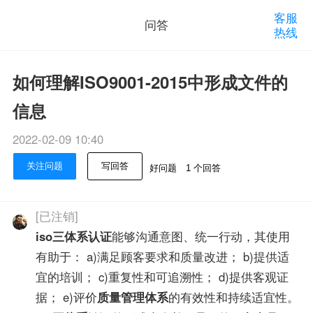
客服
问答
热线
如何理解ISO9001-2015中形成文件的
信息
2022-02-09 10:40
关注问题
写回答
好问题
1 个回答
[已注销]
iso三体系认证
能够沟通意图、统一行动，其使用
有助于： a)满足顾客要求和质量改进； b)提供适
宜的培训； c)重复性和可追溯性； d)提供客观证
据； e)评价
质量管理体系
的有效性和持续适宜性。