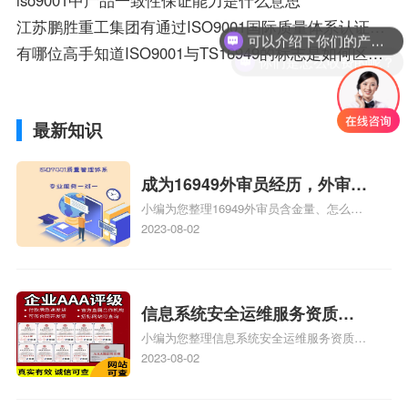
江苏鹏胜重工集团有通过ISO9001国际质量体系认证吗 他家还获得过什么证书啊
可以介绍下你们的产品么？
有哪位高手知道ISO9001与TS16949的标志是如何区分的
你们是怎么收费的呢？
最新知识
成为16949外审员经历，外审员
小编为您整理16949外审员含金量、怎么才
16949
能成为注册的TS16949:2009的外审员、我
2023-08-02
也想16949外审员，不过不了解具体情况、
iso9000外审员、SA8000外审员培训相关
iso体系认证知识，详情可查看下方正文！
信息系统安全运维服务资质二
小编为您整理信息系统安全运维服务资质认
级费用，信息系统安全运维服
证证书机构有哪些、安全运维服务资质的费
2023-08-02
务资质二级
用是多少啊、安全运维服务资质哪家便宜、
安全运维服务资质认证哪家效率高、信息系