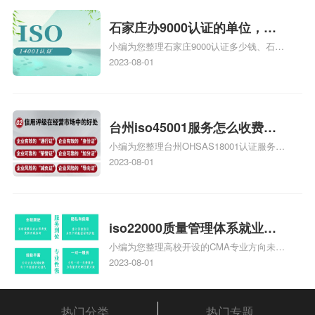
统安全集成服务资质认证的申请书相关iso
体系认证知识，详情可查看下方正文！
石家庄办9000认证的单位，石
小编为您整理石家庄9000认证多少钱、石家
家庄9000认证的公司
庄9000认证价格多少钱、石家庄9000认证
2023-08-01
大概多少钱、石家庄9000认证价格贵吗、石
家庄9000认证费用大概多钱相关iso体系认
证知识，详情可查看下方正文！
台州iso45001服务怎么收费，
小编为您整理台州OHSAS18001认证服务中
台州iso45001认证服务怎么收
心哪家收费便宜、台州ISO9000认证，哪个
2023-08-01
费
咨询公司服务好、台州CE认证,台州机械机
电CE认证、CE认证怎么收费、温州科普
ISO45001职业健康安全管理体系认证收费
标准是什么相关iso体系认证知识，详情可
iso22000质量管理体系就业方
查看下方正文！
小编为您整理高校开设的CMA专业方向未来
向，质量管理与认证就业方向
就业前景及就业方向如何、cma就业方向有
2023-08-01
哪些、国际质量认证专业的就业方向、cpa
和cma未来就业方向、大学生考完cma，就
哪些就业方向相关iso体系认证知识，详情
热门分类
热门专题