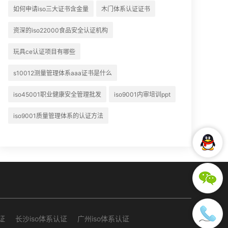
如何申请iso三大证书含金量
木门体系认证证书
资深的iso22000食品安全认证机构
玩具ce认证项目有哪些
s10012测量管理体系aaa证书是什么
iso45001职业健康安全管理批发
iso9001内审培训ppt
iso9001质量管理体系的认证方法
证
长沙iso体系认证
广州iso体系认证