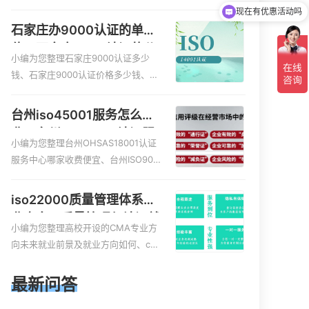
服务资质的费用是多少啊、安全运维
可以介绍下你们的产品么
服务资质哪家便宜、安全运维服务资
石家庄办9000认证的单
质认证哪家效率高、信息系统安全集
位，石家庄9000认证的公
成服务资质认证的申请书相关iso体系
小编为您整理石家庄9000认证多少
司
认证知识，详情可查看下方正文！
钱、石家庄9000认证价格多少钱、石
家庄9000认证大概多少钱、石家庄90
00认证价格贵吗、石家庄9000认证费
台州iso45001服务怎么收
用大概多钱相关iso体系认证知识，详
费，台州iso45001认证服
情可查看下方正文！
小编为您整理台州OHSAS18001认证
务怎么收费
服务中心哪家收费便宜、台州ISO900
0认证，哪个咨询公司服务好、台州C
E认证,台州机械机电CE认证、CE认证
iso22000质量管理体系就
怎么收费、温州科普ISO45001职业健
业方向，质量管理与认证就
康安全管理体系认证收费标准是什么
小编为您整理高校开设的CMA专业方
业方向
相关iso体系认证知识，详情可查看下
向未来就业前景及就业方向如何、cm
方正文！
a就业方向有哪些、国际质量认证专业
的就业方向、cpa和cma未来就业方
最新问答
向、大学生考完cma，就哪些就业方