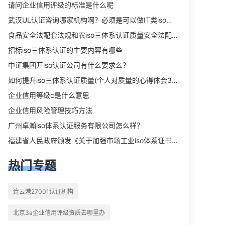
向相关iso体系认证知识，详情可查看
请问企业信用评级的标准是什么呢
下方正文！
武汉UL认证咨询哪家机构啊？必须是可以做IT类iso三体系认证UL认证的机构？
食品安全法配套法规和农iso三体系认证质量安全法配套法规分别是什么？
招标iso三体系认证的主要内容有哪些
中证集团开iso认证公司有什么要求么？
如何提升iso三体系认证质量(个人对质量的心得体会300字)
企业信用等级c是什么意思
企业信用风险管理技巧方法
广州卓瀚iso体系认证服务有限公司怎么样？
福建省人民政府颁发《关于加强市场工业iso体系证书质量监督检验与管理的暂行规定》的通知
热门专题
连云港27001认证机构
北京3a企业信用评级资质去哪里办