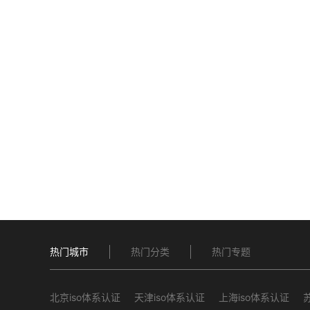
热门城市
热门分类
热门专题
北京iso体系认证
天津iso体系认证
上海iso体系认证