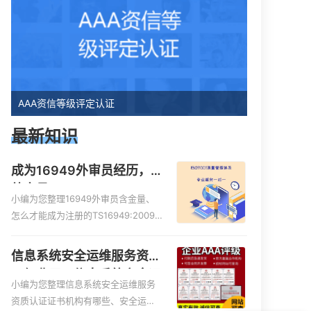
AAA资信等级评定认证
最新知识
成为16949外审员经历，
外审员16949
小编为您整理16949外审员含金量、
怎么才能成为注册的TS16949:2009
的外审员、我也想16949外审员，不
过不了解具体情况、iso9000外审
信息系统安全运维服务资质
员、SA8000外审员培训相关iso体系
二级费用，信息系统安全运
认证知识，详情可查看下方正文！
小编为您整理信息系统安全运维服务
维服务资质二级
资质认证证书机构有哪些、安全运维
现在有优惠活动吗