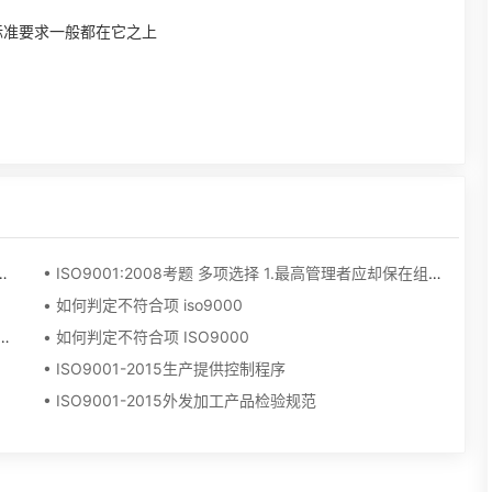
标准要求一般都在它之上
01的生产类企业质量管理制度的一个文件
• ISO9001:2008考题 多项选择 1.最高管理者应却保在组织的相关[ ]上建立质量目标 A。职能 B。层次 C。活动 D
• 如何判定不符合项 iso9000
钕铁硼企业所使用哪些国家标准（ISO9001体系认证时需提交的资料）
• 如何判定不符合项 ISO9000
• ISO9001-2015生产提供控制程序
• ISO9001-2015外发加工产品检验规范