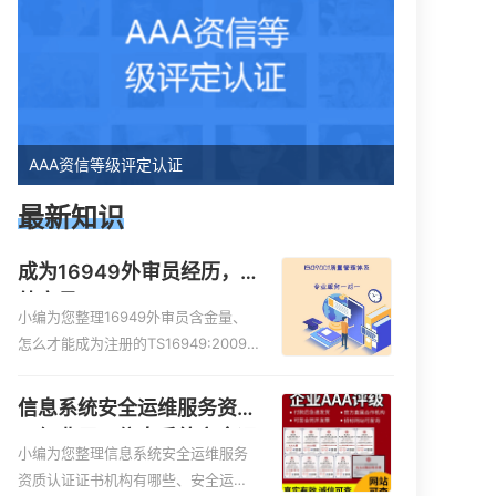
AAA资信等级评定认证
最新知识
成为16949外审员经历，
外审员16949
小编为您整理16949外审员含金量、
怎么才能成为注册的TS16949:2009
的外审员、我也想16949外审员，不
过不了解具体情况、iso9000外审
信息系统安全运维服务资质
员、SA8000外审员培训相关iso体系
二级费用，信息系统安全运
认证知识，详情可查看下方正文！
小编为您整理信息系统安全运维服务
维服务资质二级
资质认证证书机构有哪些、安全运维