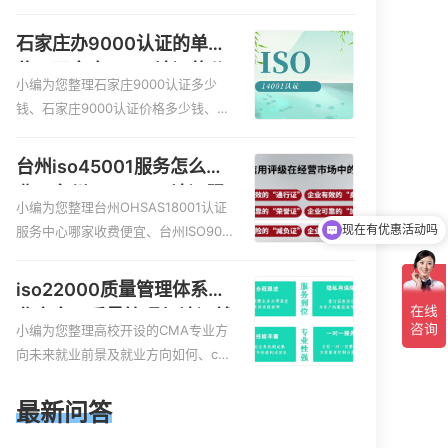
服务资质的费用是多少啊、安全运维
服务资质哪家便宜、安全运维服务资
石家庄办9000认证的单
质认证哪家效率高、信息系统安全集
位，石家庄9000认证的公
成服务资质认证的申请书相关iso体系
小编为您整理石家庄9000认证多少
司
认证知识，详情可查看下方正文！
钱、石家庄9000认证价格多少钱、石
家庄9000认证大概多少钱、石家庄90
00认证价格贵吗、石家庄9000认证费
台州iso45001服务怎么收
用大概多钱相关iso体系认证知识，详
费，台州iso45001认证服
现在有优惠活动吗
情可查看下方正文！
小编为您整理台州OHSAS18001认证
务怎么收费
服务中心哪家收费便宜、台州ISO900
可以介绍下你们的产品么
0认证，哪个咨询公司服务好、台州C
E认证,台州机械机电CE认证、CE认证
iso22000质量管理体系就
怎么收费、温州科普ISO45001职业健
业方向，质量管理与认证就
康安全管理体系认证收费标准是什么
小编为您整理高校开设的CMA专业方
业方向
相关iso体系认证知识，详情可查看下
向未来就业前景及就业方向如何、cm
方正文！
a就业方向有哪些、国际质量认证专业
的就业方向、cpa和cma未来就业方
最新问答
向、大学生考完cma，就哪些就业方