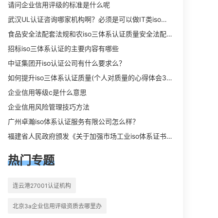
向相关iso体系认证知识，详情可查看
请问企业信用评级的标准是什么呢
下方正文！
武汉UL认证咨询哪家机构啊？必须是可以做IT类iso三体系认证UL认证的机构？
食品安全法配套法规和农iso三体系认证质量安全法配套法规分别是什么？
招标iso三体系认证的主要内容有哪些
中证集团开iso认证公司有什么要求么？
如何提升iso三体系认证质量(个人对质量的心得体会300字)
企业信用等级c是什么意思
企业信用风险管理技巧方法
广州卓瀚iso体系认证服务有限公司怎么样？
福建省人民政府颁发《关于加强市场工业iso体系证书质量监督检验与管理的暂行规定》的通知
热门专题
连云港27001认证机构
北京3a企业信用评级资质去哪里办