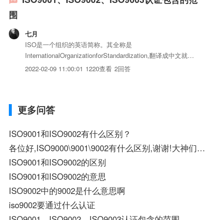
围
七月
ISO是一个组织的英语简称。其全称是
InternationalOrganizationforStandardization,翻译成中文就
是"国际标准化组织"。ISO宣称它的宗旨是"在世界上促进标准
2022-02-09 11:00:01
1220查看
2回答
化及其相关活动的发展，以便于iso体系证书和服务的国际交
换，在智力、科学、技术和经济...
更多问答
ISO9001和ISO9002有什么区别？
各位好,ISO9000\9001\9002有什么区别,谢谢!大神们帮帮忙
ISO9001和ISO9002的区别
ISO9001和ISO9002的意思
ISO9002中的9002是什么意思啊
iso9002要通过什么认证
ISO9001、ISO9002、ISO9003认证包含的范围