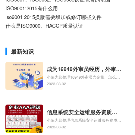
ISO9001:2015有什么用
iso9001 2015换版需要增加或修订哪些文件
什么是ISO9000、HACCP质量认证
最新知识
成为16949外审员经历，外审员
小编为您整理16949外审员含金量、怎么才
16949
能成为注册的TS16949:2009的外审员、我
2023-08-02
也想16949外审员，不过不了解具体情况、
iso9000外审员、SA8000外审员培训相关
iso体系认证知识，详情可查看下方正文！
信息系统安全运维服务资质二
小编为您整理信息系统安全运维服务资质认
级费用，信息系统安全运维服
证证书机构有哪些、安全运维服务资质的费
2023-08-02
务资质二级
用是多少啊、安全运维服务资质哪家便宜、