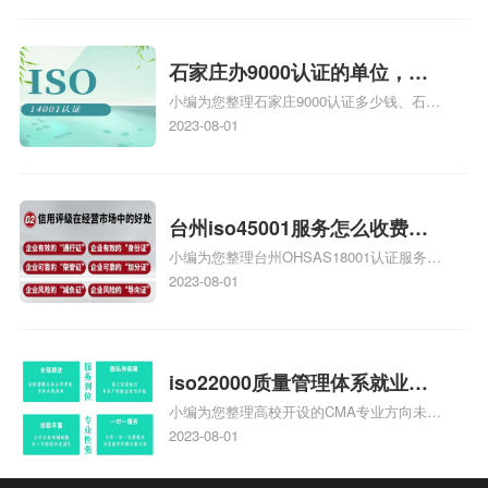
安全运维服务资质认证哪家效率高、信息系
统安全集成服务资质认证的申请书相关iso
体系认证知识，详情可查看下方正文！
石家庄办9000认证的单位，石
小编为您整理石家庄9000认证多少钱、石家
家庄9000认证的公司
庄9000认证价格多少钱、石家庄9000认证
2023-08-01
大概多少钱、石家庄9000认证价格贵吗、石
家庄9000认证费用大概多钱相关iso体系认
证知识，详情可查看下方正文！
台州iso45001服务怎么收费，
小编为您整理台州OHSAS18001认证服务中
台州iso45001认证服务怎么收
心哪家收费便宜、台州ISO9000认证，哪个
2023-08-01
费
咨询公司服务好、台州CE认证,台州机械机
电CE认证、CE认证怎么收费、温州科普
ISO45001职业健康安全管理体系认证收费
标准是什么相关iso体系认证知识，详情可
iso22000质量管理体系就业方
查看下方正文！
小编为您整理高校开设的CMA专业方向未来
向，质量管理与认证就业方向
就业前景及就业方向如何、cma就业方向有
2023-08-01
哪些、国际质量认证专业的就业方向、cpa
和cma未来就业方向、大学生考完cma，就