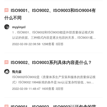
证和生产合格iso三体系认证的...
ISO9001、ISO9002、ISO9003和ISO9004有
什么不同
myyinycl
1．ISO9001、ISO9002和ISO9003都是外部质量保证模式和
认证的依据。三种模式内容是逐次包容的关系，ISO9001规定
了20项要求，比ISO9002多1项要求，比ISO9003多4项要求。
2022-02-09 22:08:58
1298查看
3回答
不能笼统地说哪一个模式的保证程度高，只能说质量保证能力
不同：ISO9001证实...
ISO9002、ISO9003系列具体内容是什么？
甄先森
ISO9002ISO9002是《质量体系生产安装和服务的质量保证模
式》ISO9002:1994标准的条件是:iso认证复杂性较低，iso认
证成熟程度较高，iso三体系认证结构不太复杂，制造复杂性
2022-02-09 11:48:47
1605查看
3回答
较高，iso三体系认证具有安全性和经济性要求。当选用该标
准时，供方应向购方提供生产、安...
ISO9001、ISO9002、ISO9003认证包含的范