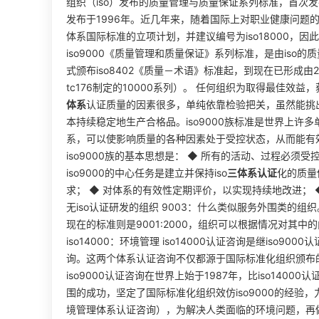
组织（iso）发布的质量管理与质量保证系列标准，首次发
发布于1996年。近几年来，随着国际上对职业健康问题
体系国际标准的立项计划，并建议编号为iso18000，因此，我
iso9000《质量管理和质量保证》系列标准，是由iso的质
式颁布iso8402《质量－术语》标准起，到现在已形成由
tc176制定的10000系列）。 任何组织为取得最佳效
体系
认证质量的因素很多，单纯依靠检验把关，虽然能挑
本持续稳定地生产合格品。iso9000族标准是世界上
系，可以使影响质量的各种因素处于受控状态，从而能有
iso9000族的基本思想是： ◆ 所有的活动、过程必须
iso9000的中心任务是建立并保持iso
三体系认证
化的质量
求； ◆ 对体系的有效性定期评价，以实现持续地改进；
无iso认证研发的组织 9003：什么类似服务外围类的
现在的标准则是9001:2000，组织可以根据情况对其中的内
iso14000：环境管理 iso14000认证咨询是继is
询。这两个体系认证咨询不仅都源于国际标准化组织颁布
iso9000认证咨询在世界上始于1987年，比iso1400
围的成功，坚定了国际标准化组织效仿iso9000的经验，力求
境管理体系认证咨询），为解决人类面临的环境问题，再做贡献