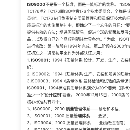
ISO9000
不是指一个标准，而是一族标准的统称。 “ISO90
TC176呢？TC176即ISO中第176个技术委员会，全称
员会”。TC176专门负责制定质量管理和质量保证技术的标准
质量标准的实施策略》中，即确定了一个宏伟的目标：“要
提供有效的方法；增进国际贸易，促进全球的繁荣和发展
品，以及将自己的产品顺利销往世界各地。” 为此，ISO/T
进行修改：第一阶段在1994年完成，第二阶段在2000年完
证标准之一通常被用来作为外部认证之用：
1.
ISO9001
：1994《质量体系 设计、开发、生产、安
织；
2. ISO9002：1994《质量体系 生产、安装和服务
3.ISO9003：1994《质量体系 最终检验和试验的
ISO
9001
：1994标准将质量体系划分为20个要素（即标准中
准少一个“设计控制”要素。 2000年12月15日，2000版
核心标准共有四个：
1、ISO9000：2000
质量管理体系
——基础和术语；
2、ISO9001：2000 质量
管理体系
——要求；
3、ISO9004：2000 质量管理体系——业绩改进指南；
4、ISO19011：2000质量和
环境管理体系
审核指南。 上