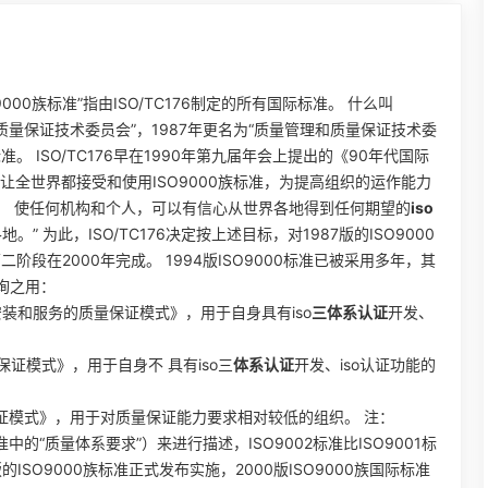
00族标准”指由ISO/TC176制定的所有国际标准。 什么叫
是“质量保证技术委员会”，1987年更名为“质量管理和质量保证技术委
。 ISO/TC176早在1990年第九届年会上提出的《90年代国际
让全世界都接受和使用ISO9000族标准，为提高组织的运作能力
； 使任何机构和个人，可以有信心从世界各地得到任何期望的
iso
” 为此，ISO/TC176决定按上述目标，对1987版的ISO9000
段在2000年完成。 1994版ISO9000标准已被采用多年，其
询之用：
装和服务的质量保证模式》，用于自身具有iso
三体系认证
开发、
量保证模式》，用于自身不 具有iso三
体系认证
开发、iso认证功能的
质量保证模式》，用于对质量保证能力要求相对较低的组织。 注：
的“质量体系要求”）来进行描述，ISO9002标准比ISO9001标
0版的ISO9000族标准正式发布实施，2000版ISO9000族国际标准