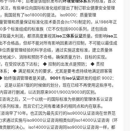
布于1987年；后者是该组织发布的
环境管理体系
系列标准，首次
的关注，有些单位向国际标准化组织提出了制订职业健康安全管理
国就有了iso18000的提法。 iso9000：质量管理
量管理和质量保证标准化技术委员会(tc176)制定的，从1986年正
20多个标准组成的标准族（它不仅包括9000系列，还包括由
益，获取最大利润，都须高度重视其
iso三体系认证
质量。但影响
iso三
出不合格品，但却不能对所有影响因素进行控制，不可能以最佳成
许多单位质量管理经验的科学总结，通过实施这套标准，建立质量体
效地减少、消除和预防不合格，确保质量方针、目标的实现。
受控，在受控状态下达标； ◆ 控制的出发点是预防； ◆ 贯彻
体系； ◆ 满足相关方的要求，尤其是要考虑持续地满足顾客需
 ◆ 始终强调管理者是关键。
9001
:有
iso认证
研发的组织 9002：
组织。 这是以前87版的时候做的划分，现在已经不再使用这些序号。
容进行删减，以达到原来9001/9002/9003的区别。
o9000认证咨询之后，又一个以统一的国际标准为依据的管理体系认证咨
的系列标准，而且它们之间有着诸多的相同点和内在联系。
0认证咨询早了10年。也正因为最先实行的iso9000认证咨询在世界范
通过实施与iso9000认证咨询相类似的iso14000认证咨询（环
的决心。 iso14000认证咨询同iso9000认证咨询一样，都