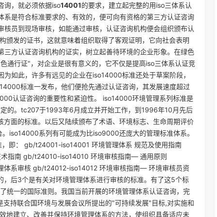
询，就必须依据iso
14001
的要求，建立起完整的用iso三体系认
体系是符合标准要求的、有效的，便可向有资格的第三方认证咨询
审核员到现场审核，如能通过审核，认证咨询机构便会组织颁布认
机构颁发的证书，这就意味着组织取得了客观证明，它向社会表明
第三方认证咨询机构的证实，树立起善待环境的企业形象。在绿色
色通行证"，对企业是很有意义的，它不仅是提高iso三体系认证竞
如此，许多有远见的企业在iso14000标准还处于草案阶段，
14000标准一发布，他们便抢先通过认证咨询，其发展速度超过
4000认证咨询的重要性和紧迫性。 iso14000环境管理系列标准是
制定的。tc207于1993年6月成立并开始工作，到1996年10月先后
审核方面的标准。以后又陆续颁布了术语、环境标志、生命周期评价
iso14000系列有可能成为比iso9000还庞大的管理标准体系。
gb/t24001-iso14001 环境管理体系 规范及使用指南
术指南 gb/t24010-iso14010 环境审核指南― 通用原则
理体系审核 gb/t24012-iso14012 环境审核指南― 环境审核员资
的，后3个是有关对环境管理体系进行审核的标准。有了这5个标
准备了统一的国际准则。我国当前开展的环境管理体系认证咨询，完
，是支持联合国环境与发展会议所提出的"可持续发展"目标,对实施和
有效地建立、改善并保持环境管理体系的方法，使组织具备适应未