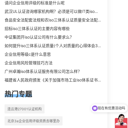
向相关iso体系认证知识，详情可查看
请问企业信用评级的标准是什么呢
下方正文！
武汉UL认证咨询哪家机构啊？必须是可以做IT类iso三体系认证UL认证的机构？
食品安全法配套法规和农iso三体系认证质量安全法配套法规分别是什么？
招标iso三体系认证的主要内容有哪些
中证集团开iso认证公司有什么要求么？
如何提升iso三体系认证质量(个人对质量的心得体会300字)
企业信用等级c是什么意思
企业信用风险管理技巧方法
广州卓瀚iso体系认证服务有限公司怎么样？
福建省人民政府颁发《关于加强市场工业iso体系证书质量监督检验与管理的暂行规定》的通知
热门专题
现在有优惠活动吗
连云港27001认证机构
可以介绍下你们的产品么
北京3a企业信用评级资质去哪里办