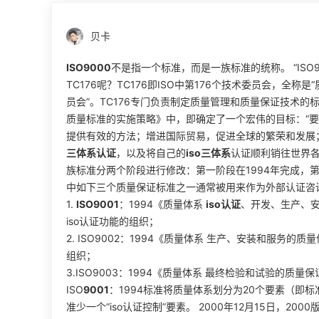
贝卡
ISO9000
不是指一个标准，而是一族标准的统称。 “ISO90
TC176呢？TC176即ISO中第176个技术委员会，全称
员会”。TC176专门负责制定质量管理和质量保证技术的标准
质量标准的实施策略》中，即确定了一个宏伟的目标：“要
提供有效的方法；增进国际贸易，促进全球的繁荣和发展
三体系认证
，以及将自己的
iso三体系
认证顺利销往世界各地。
族标准分两个阶段进行修改：第一阶段在1994年完成，第二阶
中如下三个质量保证标准之一通常被用来作为外部认证咨
1.
ISO9001
：1994《质量体系
iso认证
、开发、生产、安
iso认证功能的组织；
2. ISO9002：1994《质量体系 生产、安装和服务的质
组织；
3.ISO9003：1994《质量体系 最终检验和试验的
ISO
9001
：1994标准将质量体系划分为20个要素（即标准中
准少一个“iso认证控制”要素。 2000年12月15日，200