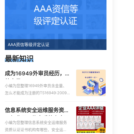
AAA资信等级评定认证
最新知识
成为16949外审员经历，
外审员16949
小编为您整理16949外审员含金量、
怎么才能成为注册的TS16949:2009
的外审员、我也想16949外审员，不
过不了解具体情况、iso9000外审
信息系统安全运维服务资质
员、SA8000外审员培训相关iso体系
二级费用，信息系统安全运
认证知识，详情可查看下方正文！
小编为您整理信息系统安全运维服务
维服务资质二级
资质认证证书机构有哪些、安全运维