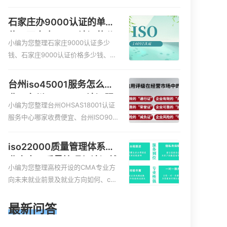
服务资质的费用是多少啊、安全运维
服务资质哪家便宜、安全运维服务资
石家庄办9000认证的单
质认证哪家效率高、信息系统安全集
位，石家庄9000认证的公
成服务资质认证的申请书相关iso体系
小编为您整理石家庄9000认证多少
司
认证知识，详情可查看下方正文！
钱、石家庄9000认证价格多少钱、石
家庄9000认证大概多少钱、石家庄90
00认证价格贵吗、石家庄9000认证费
台州iso45001服务怎么收
用大概多钱相关iso体系认证知识，详
费，台州iso45001认证服
情可查看下方正文！
小编为您整理台州OHSAS18001认证
务怎么收费
服务中心哪家收费便宜、台州ISO900
0认证，哪个咨询公司服务好、台州C
E认证,台州机械机电CE认证、CE认证
iso22000质量管理体系就
怎么收费、温州科普ISO45001职业健
业方向，质量管理与认证就
康安全管理体系认证收费标准是什么
小编为您整理高校开设的CMA专业方
业方向
相关iso体系认证知识，详情可查看下
向未来就业前景及就业方向如何、cm
方正文！
a就业方向有哪些、国际质量认证专业
的就业方向、cpa和cma未来就业方
最新问答
向、大学生考完cma，就哪些就业方