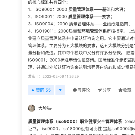
的核心标准共有四个：
1、ISO9000：2000
质量管理体系
——基础和术语；
2、ISO9001：2000 质量
管理体系
——要求；
3、ISO9004：2000 质量管理体系——业绩改进指南；
4、ISO19011：2000质量和
环境管理体系
审核指南。 上
业建立质量管理体系并申请认证咨询之用。它主要通过对
管理体系。主要分为五大模块的要求，这五大模块分别是：
量分析和改进。其中每个模块中又分有许多分条款。 随着
ISO9001：2000标准申请认证咨询。国际标准化组织鼓
理，并通过外部认证咨询来达到增强客户信心和减少贸易壁
发布于：2022-02-09 11:26:29
赞同 55
写评论
分享
收藏
大脸猫·
质量管理体系
（
iso9000
）
职业健康
安全
管理体系
（ohs
证书。 iso9000，iso18000没有可比性 提起iso9000和is