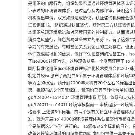
是组织的自愿行为，组织如果希望通过环境管理体系认证咨
证表述的环境管理体系，通过运行及内部评审，证明这个
机构提出申请，双方如能达成协议，认证咨询机构便会派
证咨询证书。 组织通过认证咨询，获得第三方认证咨询
本组织兑现环境承诺和对环境因素的控制能力。从而通过
消费之风盛行，绿色贸易壁垒林立的形势下，有了这张"绿
争力的有效途径，有时甚至关系到企业的生死存亡。也正因为
他们就根据得到的信息，做好了认证咨询的准备工作，iso
了iso9000认证咨询。这种现象从另一个侧面证明了iso1
国际标准化组织(iso)环境管理标准化技术委员会(tc207)
制定并经iso颁布了两批共5个属于环境管理体系和环境
等方面的标准。预计到2000年末将有20个左右的标准出台。
第一批颁布的5个国际标准，我国均已等同转化为单位标准，即： 
gb/t24004-iso14004 环境管理体系 原则、体系和支持技
gb/t24011-iso14011 环境审核指南― 审核程序―环境管
格要求 上述这5个标准，前两个是有关建立环境管理体系
准，就为开展iso14000的环境管理体系认证咨询审核
全是依据这5个标准进行的。 iso颁布这5个标准的目的
改善环境管理体系的组织提供帮助,向组织提供一套关于