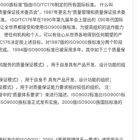
00族标准”指由ISO/TC176制定的所有国际标准。 什么叫
是“质量保证技术委员会”，1987年更名为“质量管理和质量保证技术委
。 ISO/TC176早在1990年第九届年会上提出的《90年代国际
让全世界都接受和使用ISO9000族标准，为提高组织的运作能力
； 使任何机构和个人，可以有信心从世界各地得到任何期望的产
C176决定按上述目标，对1987版的ISO9000族标准分两个阶段
成。 1994版ISO9000标准已被采用多年，其中如下三个质量保
装和服务的质量保证模式》，用于自身具有产品开发、设计功能的组
的质量保证模式》，用于自身不 具有产品开发、设计功能的组织；
质量保证模式》，用于对质量保证能力要求相对较低的组织。 注：
的“质量体系要求”）来进行描述，ISO9002标准比ISO9001标
的ISO9000族标准正式发布实施，2000版ISO9000族国际标准的
述标准中的ISO9001：2000《质量管理体系—要求》通常用于企