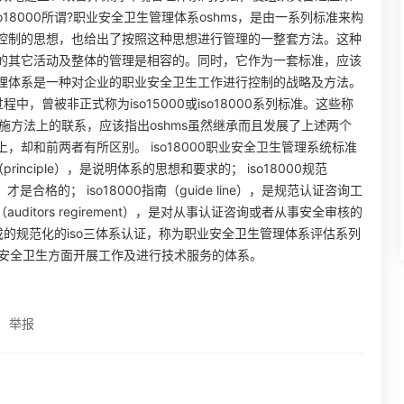
18000所谓?职业安全卫生管理体系oshms，是由一系列标准来构
控制的思想，也给出了按照这种思想进行管理的一整套方法。这种
的其它活动及整体的管理是相容的。同时，它作为一套标准，应该
理体系是一种对企业的职业安全卫生工作进行控制的战略及方法。
程中，曾被非正式称为iso15000或iso18000系列标准。这些称
想到实施方法上的联系，应该指出oshms虽然继承而且发展了上述两个
却和前两者有所区别。 iso18000职业安全卫生管理系统标准
inciple），是说明体系的思想和要求的； iso18000规范
才是合格的； iso18000指南（guide line），是规范认证咨询工
auditors regirement），是对从事认证咨询或者从事安全审核的
形成的规范化的iso三体系认证，称为职业安全卫生管理体系评估系列
职业安全卫生方面开展工作及进行技术服务的体系。
举报